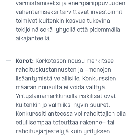
varmistamiseksi ja energiariippuvuuden
vähentämiseksi tarvittavat investoinnit
toimivat kuitenkin kasvua tukevina
tekijöinä sekä lyhyellä että pidemmällä
aikajänteellä.
Korot:
Korkotason nousu merkitsee
rahoituskustannusten ja -menojen
lisääntymistä velallisille. Konkurssien
määrän nousulta ei voida välttyä.
Yrityslainamarkkinoilla riskilisät ovat
kuitenkin jo valmiiksi hyvin suuret.
Konkurssitilanteessa voi rahoittajien olla
edullisempaa toteuttaa rakenne- tai
rahoitusjärjestelyjä kuin yrityksen