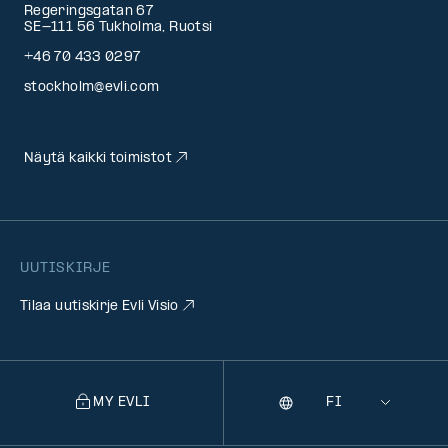
Regeringsgatan 67
SE-111 56 Tukholma, Ruotsi
+46 70 433 0297
stockholm@evli.com
Näytä kaikki toimistot
UUTISKIRJE
Tilaa uutiskirje Evli Visio
MY EVLI
Kieli
Selecting
a