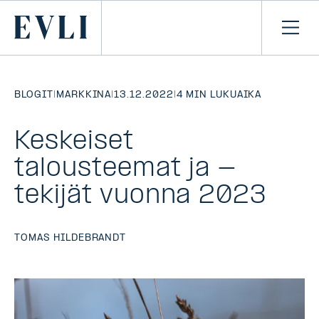
SIIRRY
SISÄLTÖÖN
Primary
Avaa
navi
BLOGIT
|
MARKKINA
|
13.12.2022
|
4 MIN LUKUAIKA
Keskeiset
talousteemat ja -
tekijät vuonna 2023
TOMAS HILDEBRANDT