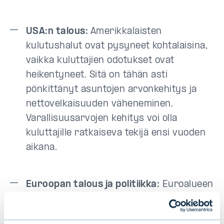
USA:n talous:
Amerikkalaisten
kulutushalut ovat pysyneet kohtalaisina,
vaikka kuluttajien odotukset ovat
heikentyneet. Sitä on tähän asti
pönkittänyt asuntojen arvonkehitys ja
nettovelkaisuuden väheneminen.
Varallisuusarvojen kehitys voi olla
kuluttajille ratkaiseva tekijä ensi vuoden
aikana.
Euroopan talous ja politiikka:
Euroalueen
yhtenäisyyttä koetellaan kerta toisensa
jälkeen. Kansallismieliset suuntaukset