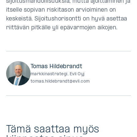
sijoitusmahdollisuuksia, mutta ajoittaminen ja
itselle sopivan riskitason arvioiminen on
keskeistä. Sijoitushorisontti on hyvä asettaa
riittävän pitkälle yli epävarmojen aikojen.
Tomas Hildebrandt
markkinastrategi, Evli Oyj
tomas.hildebrandt@evli.com
Tämä saattaa myös