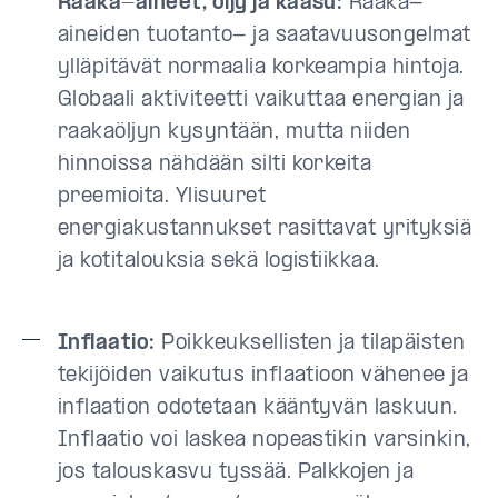
Raaka-aineet, öljy ja kaasu:
Raaka-
aineiden tuotanto- ja saatavuusongelmat
ylläpitävät normaalia korkeampia hintoja.
Globaali aktiviteetti vaikuttaa energian ja
raakaöljyn kysyntään, mutta niiden
hinnoissa nähdään silti korkeita
preemioita. Ylisuuret
energiakustannukset rasittavat yrityksiä
ja kotitalouksia sekä logistiikkaa.
Inflaatio:
Poikkeuksellisten ja tilapäisten
tekijöiden vaikutus inflaatioon vähenee ja
inflaation odotetaan kääntyvän laskuun.
Inflaatio voi laskea nopeastikin varsinkin,
jos talouskasvu tyssää. Palkkojen ja