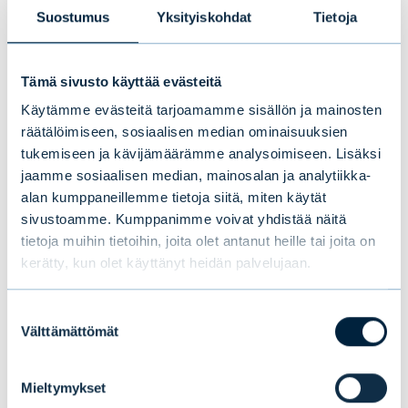
ovat voimistuneet ja taloudellisten
Suostumus
Yksityiskohdat
Tietoja
vaikutusten epätasainen jakautuminen
aiheuttaa edelleen eripuraa. Toistaiseksi
Tämä sivusto käyttää evästeitä
riitaisa perhe on tiukan paikan tullen
Käytämme evästeitä tarjoamamme sisällön ja mainosten
pitänyt yhtä. Kestävyyskamppailussa
räätälöimiseen, sosiaalisen median ominaisuuksien
ovat nyt vastakkain Eurooppa ja Venäjä.
tukemiseen ja kävijämäärämme analysoimiseen. Lisäksi
Britannia on saari, mutta sen lähimmät
jaamme sosiaalisen median, mainosalan ja analytiikka-
naapurit ovat mantereella.
alan kumppaneillemme tietoja siitä, miten käytät
Finanssipolitiikka on vahvasti elvyttävää.
sivustoamme. Kumppanimme voivat yhdistää näitä
tietoja muihin tietoihin, joita olet antanut heille tai joita on
kerätty, kun olet käyttänyt heidän palvelujaan.
Yritysten tulokset ja
osakemarkkinoiden arvostustasot:
Suostumuksen
Välttämättömät
valinta
Inflaation ja energiakustannusten nousu
vaikuttaa vääjäämättä kulutukseen ja
Mieltymykset
tuotantoon. Kysynnässä nähdään