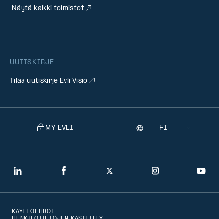
Näytä kaikki toimistot
UUTISKIRJE
Tilaa uutiskirje Evli Visio
MY EVLI
Kieli
Selecting
a
language
will
LinkedIn
Facebook
Twitter
Instagram
You
navigate
to
KÄYTTÖEHDOT
that
HENKILÖTIETOJEN KÄSITTELY