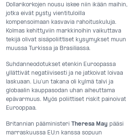
Dollarikorkojen nousu iskee niin ikään maihin,
jotka eivät pysty vientituloilla
kompensoimaan kasvavia rahoituskuluja.
Kolmas kehittyviin markkinoihin vaikuttava
tekijä olivat sisäpoliittiset kysymykset muun
muussa Turkissa ja Brasiliassa.
Suhdanneodotukset etenkin Euroopassa
yllättivät negatiivisesti ja ne jatkoivat loivaa
laskuaan. Liu’un takana oli kylmä talvi ja
globaalin kauppasodan uhan aiheuttama
epävarmuus. Myös poliittiset riskit painoivat
Eurooppaa.
Britannian pääministeri
Theresa May
pääsi
marraskuussa EU:n kanssa sopuun