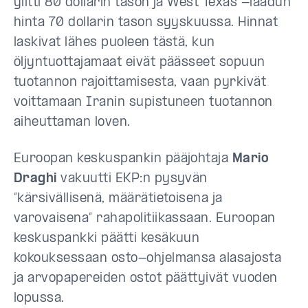
ylitti 80 dollarin tason ja West Texas -laadun
hinta 70 dollarin tason syyskuussa. Hinnat
laskivat lähes puoleen tästä, kun
öljyntuottajamaat eivät päässeet sopuun
tuotannon rajoittamisesta, vaan pyrkivät
voittamaan Iranin supistuneen tuotannon
aiheuttaman loven.
Euroopan keskuspankin pääjohtaja
Mario
Draghi
vakuutti EKP:n pysyvän
”kärsivällisenä, määrätietoisena ja
varovaisena” rahapolitiikassaan. Euroopan
keskuspankki päätti kesäkuun
kokouksessaan osto-ohjelmansa alasajosta
ja arvopapereiden ostot päättyivät vuoden
lopussa.