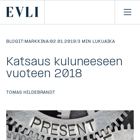
SIIRRY
SISÄLTÖÖN
Primary
Avaa
navi
BLOGIT
|
MARKKINA
|
02.01.2019
|
3 MIN LUKUAIKA
Katsaus kuluneeseen
vuoteen 2018
TOMAS HILDEBRANDT