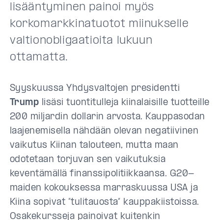
lisääntyminen painoi myös
korkomarkkinatuotot miinukselle
valtionobligaatioita lukuun
ottamatta.
Syyskuussa Yhdysvaltojen presidentti
Trump
lisäsi tuontitulleja kiinalaisille tuotteille
200 miljardin dollarin arvosta. Kauppasodan
laajenemisella nähdään olevan negatiivinen
vaikutus Kiinan talouteen, mutta maan
odotetaan torjuvan sen vaikutuksia
keventämällä finanssipolitiikkaansa. G20-
maiden kokouksessa marraskuussa USA ja
Kiina sopivat ”tulitauosta” kauppakiistoissa.
Osakekursseja painoivat kuitenkin