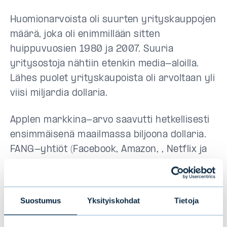
Huomionarvoista oli suurten yrityskauppojen
määrä, joka oli enimmillään sitten
huippuvuosien 1980 ja 2007. Suuria
yritysostoja nähtiin etenkin media-aloilla.
Lähes puolet yrityskaupoista oli arvoltaan yli
viisi miljardia dollaria.
Applen markkina-arvo saavutti hetkellisesti
ensimmäisenä maailmassa biljoona dollaria.
FANG-yhtiöt (Facebook, Amazon, , Netflix ja
Google) joutuivat kuitenkin kasvavaan
paineeseen, ja teknologiayhtiöiden kurssit
laskivat selvästi alkuvuoden
Suostumus
Yksityiskohdat
Tietoja
huipputasoistaan.