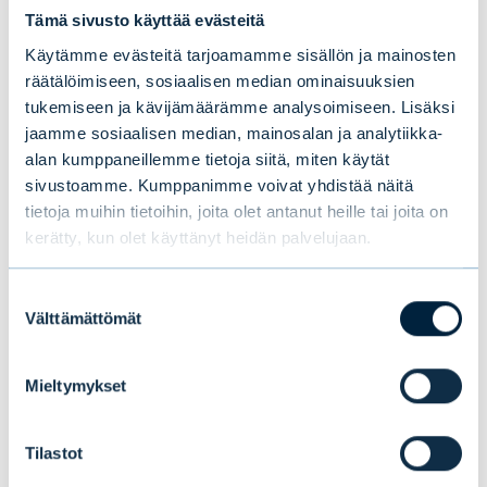
Koko pohjoisella pallonpuoliskolla mitattiin
Tämä sivusto käyttää evästeitä
kesällä ennätyksellisiä helteitä ja kärsittiin
Käytämme evästeitä tarjoamamme sisällön ja mainosten
kuivuudesta ja metsäpaloista.
räätälöimiseen, sosiaalisen median ominaisuuksien
tukemiseen ja kävijämäärämme analysoimiseen. Lisäksi
jaamme sosiaalisen median, mainosalan ja analytiikka-
alan kumppaneillemme tietoja siitä, miten käytät
sivustoamme. Kumppanimme voivat yhdistää näitä
tietoja muihin tietoihin, joita olet antanut heille tai joita on
kerätty, kun olet käyttänyt heidän palvelujaan.
Suostumuksen
Välttämättömät
valinta
Mieltymykset
Tilastot
Kolme skenaariota vuodelle