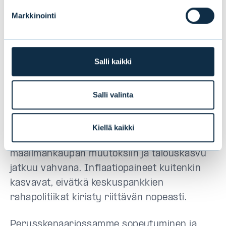
2019
Markkinointi
Vuoden 2019 skenaariossamme positiivisia
tekijöitä ovat Yhdysvaltojen talouskasvun
Salli kaikki
jatkuminen, yritysten tuloskasvu ja Kiinan
elvyttävät toimenpiteet ulkomaankaupan
Salli valinta
hidastumisen vaikutusten torjumiseksi.
Positiivisessa skenaariossa maailmantalous
Kiellä kaikki
sopeutuu odotettua nopeammin
maailmankaupan muutoksiin ja talouskasvu
jatkuu vahvana. Inflaatiopaineet kuitenkin
kasvavat, eivätkä keskuspankkien
rahapolitiikat kiristy riittävän nopeasti.
Perusskenaariossamme sopeutuminen ja