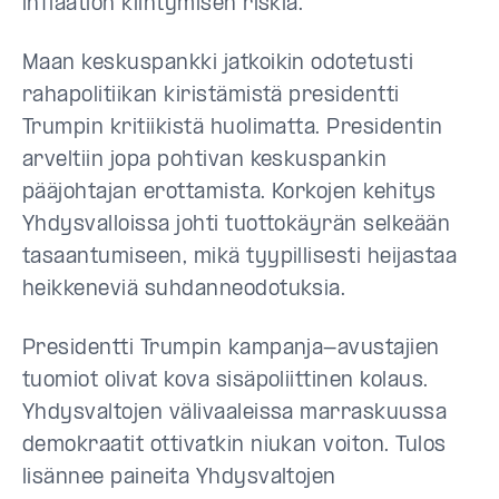
inflaation kiihtymisen riskiä.
Maan keskuspankki jatkoikin odotetusti
rahapolitiikan kiristämistä presidentti
Trumpin kritiikistä huolimatta. Presidentin
arveltiin jopa pohtivan keskuspankin
pääjohtajan erottamista. Korkojen kehitys
Yhdysvalloissa johti tuottokäyrän selkeään
tasaantumiseen, mikä tyypillisesti heijastaa
heikkeneviä suhdanneodotuksia.
Presidentti Trumpin kampanja-avustajien
tuomiot olivat kova sisäpoliittinen kolaus.
Yhdysvaltojen välivaaleissa marraskuussa
demokraatit ottivatkin niukan voiton. Tulos
lisännee paineita Yhdysvaltojen