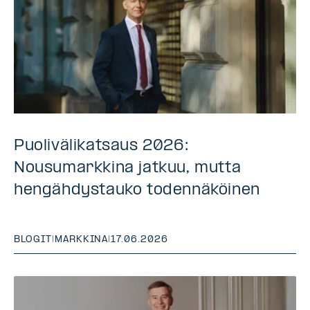
Puolivälikatsaus 2026:
Nousumarkkina jatkuu, mutta
hengähdystauko todennäköinen
BLOGIT
|
MARKKINA
|
17.06.2026