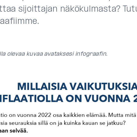
ttaa sijoittajan n
ä
k
ö
kulmasta? Tut
raafiimme.
lla olevaa kuvaa avataksesi infograafin.