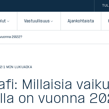
TUL
elut
Vastuullisuus
Ajankohtaista
on vuonna 2022?
22
|
1 MIN LUKUAIKA
fi: Millaisia vaik
olla on vuonna 2