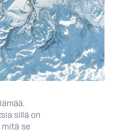
l
ä
m
ää
.
sia sill
ä
on
 mit
ä
se