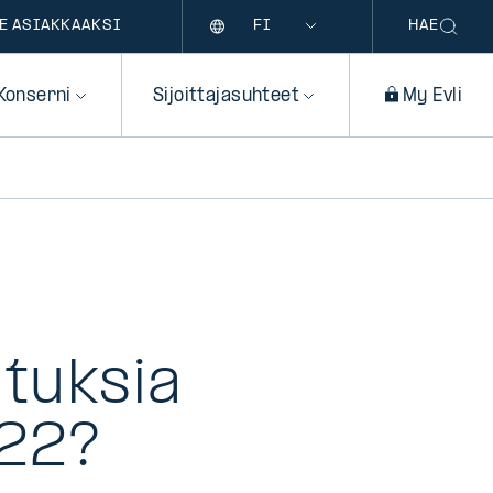
Kieli
E ASIAKKAAKSI
HAE
Konserni
Sijoittajasuhteet
My Evli
utuksia
022?