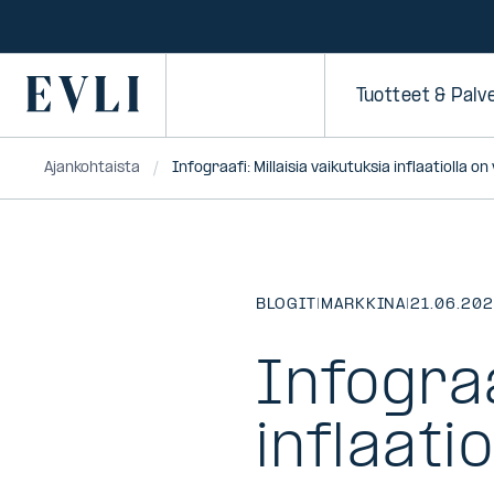
SIIRRY
SISÄLTÖÖN
Primary
Tuotteet & Palv
Ajankohtaista
Infograafi: Millaisia vaikutuksia inflaatiolla 
BLOGIT
|
MARKKINA
|
21.06.20
Infograa
inflaati