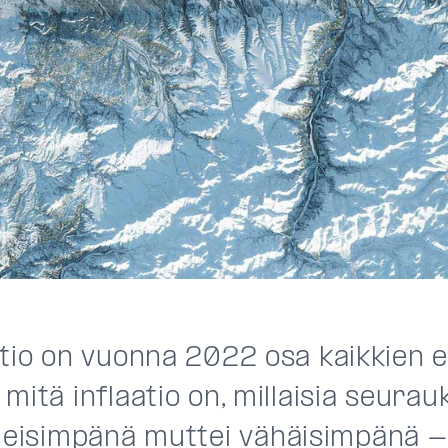
atio on vuonna 2022 osa kaikkien e
 mit
ä
inflaatio on,
millaisia seurauk
meisimpä
n
ä
muttei v
ä
h
ä
isimpä
n
ä
-