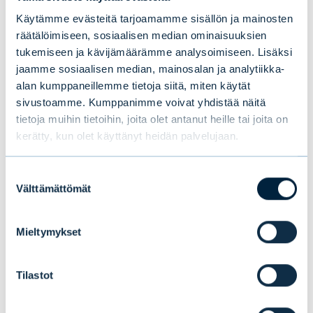
perusteella tule tehdä sijoituspäätöstä.
Käytämme evästeitä tarjoamamme sisällön ja mainosten
Ennen sijoituspäätöksen tekemistä tulee
räätälöimiseen, sosiaalisen median ominaisuuksien
tukemiseen ja kävijämäärämme analysoimiseen. Lisäksi
tutustua rahaston lakisääteisiin
jaamme sosiaalisen median, mainosalan ja analytiikka-
dokumentteihin, kuten rahaston sääntöihin,
alan kumppaneillemme tietoja siitä, miten käytät
avaintietoasiakirjaan ja rahastoesitteeseen.
sivustoamme. Kumppanimme voivat yhdistää näitä
Rahastojen lakisääteiset dokumentit ja
tietoja muihin tietoihin, joita olet antanut heille tai joita on
lisätiedot ovat saatavilla tuotekohtaisilta
kerätty, kun olet käyttänyt heidän palvelujaan.
sivuilta sekä
www.evli.com/rahastot
.
Suostumuksen
Välttämättömät
valinta
The LSEG Lipper Fund Awards, granted
Mieltymykset
annually, highlight funds and fund
companies that have excelled in delivering
consistently strong risk-adjusted
Tilastot
performance relative to their peers.