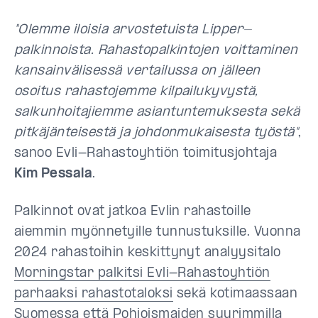
"Olemme iloisia arvostetuista Lipper-
palkinnoista. Rahastopalkintojen voittaminen
kansainvälisessä vertailussa on jälleen
osoitus rahastojemme kilpailukyvystä,
salkunhoitajiemme asiantuntemuksesta sekä
pitkäjänteisestä ja johdonmukaisesta työstä"
,
sanoo Evli-Rahastoyhtiön toimitusjohtaja
Kim Pessala
.
Palkinnot ovat jatkoa Evlin rahastoille
aiemmin myönnetyille tunnustuksille. Vuonna
2024 rahastoihin keskittynyt analyysitalo
Morningstar palkitsi Evli-Rahastoyhtiön
parhaaksi rahastotaloksi
sekä kotimaassaan
Suomessa että Pohjoismaiden suurimmilla