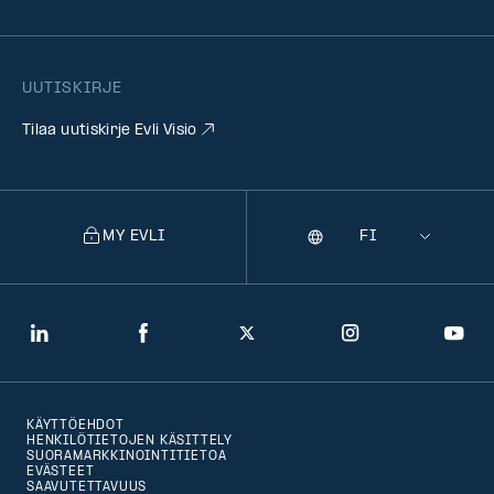
UUTISKIRJE
Tilaa uutiskirje Evli Visio
MY EVLI
Kieli
Selecting
a
language
will
LinkedIn
Facebook
Twitter
Instagram
You
navigate
to
KÄYTTÖEHDOT
that
HENKILÖTIETOJEN KÄSITTELY
SUORAMARKKINOINTITIETOA
version
EVÄSTEET
SAAVUTETTAVUUS