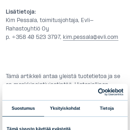
Lisätietoja:
Kim Pessala, toimitusjohtaja, Evli-
Rahastoyhtiö Oy
p. +358 40 523 3797,
kim.pessala@evli.com
Tämä artikkeli antaa yleistä tuotetietoa ja se
on markkinointiviestintää. Historiallinen
tuotto ei ole tae tulevasta tuotosta.
Sijoituksen arvo voi nousta ja laskea ja
Suostumus
Yksityiskohdat
Tietoja
sijoittaja voi menettää sijoittamansa pääoman
osittain tai kokonaan. Artikkelin sisältöä ei
tule pitää sijoitusneuvontana eikä sen
Tämä sivusto käyttää evästeitä