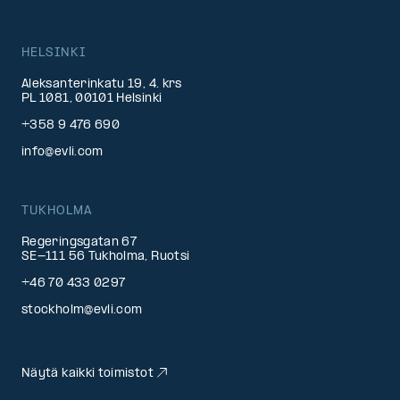
HELSINKI
Aleksanterinkatu 19, 4. krs
PL 1081, 00101 Helsinki
+358 9 476 690
info@evli.com
TUKHOLMA
Regeringsgatan 67
SE-111 56 Tukholma, Ruotsi
+46 70 433 0297
stockholm@evli.com
Näytä kaikki toimistot