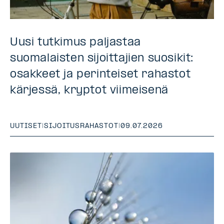
Uusi tutkimus paljastaa
suomalaisten sijoittajien suosikit:
osakkeet ja perinteiset rahastot
kärjessä, kryptot viimeisenä
UUTISET
|
SIJOITUSRAHASTOT
|
09.07.2026