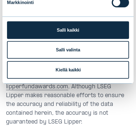
Markkinointi
The LSEG Lipper Fund Awards are based on
the Lipper Leader for Consistent Return
rating, which is a risk-adjusted
Salli kaikki
performance measure calculated over 36,
60, and 120 months. The fund with the
Salli valinta
highest Lipper Leader for Consistent Return
(Effective Return) value in each eligible
classification wins the LSEG Lipper Fund
Kiellä kaikki
Award. For more information, see
lipperfundawards.com
. Although LSEG
Lipper makes reasonable efforts to ensure
the accuracy and reliability of the data
contained herein, the accuracy is not
guaranteed by LSEG Lipper.