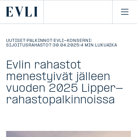
SIIRRY
SISÄLTÖÖN
Primary
Avaa
navi
UUTISET
|
PALKINNOT
|
EVLI-KONSERNI
|
SIJOITUSRAHASTOT
|
30.04.2025
|
4 MIN LUKUAIKA
Evlin rahastot
menestyivät jälleen
vuoden 2025 Lipper-
rahastopalkinnoissa