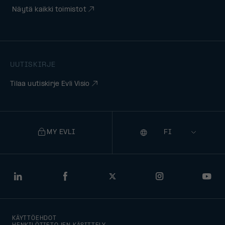
Näytä kaikki toimistot
UUTISKIRJE
Tilaa uutiskirje Evli Visio
MY EVLI
Kieli
Selecting
a
language
will
LinkedIn
Facebook
Twitter
Instagram
You
navigate
to
KÄYTTÖEHDOT
that