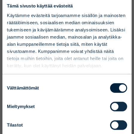
Disclaimer
Tämä sivusto käyttää evästeitä
To ensure we serve you with the most
Käytämme evästeitä tarjoamamme sisällön ja mainosten
relevant information please select your
räätälöimiseen, sosiaalisen median ominaisuuksien
tukemiseen ja kävijämäärämme analysoimiseen. Lisäksi
language, country and investor type.
jaamme sosiaalisen median, mainosalan ja analytiikka-
alan kumppaneillemme tietoja siitä, miten käytät
Select country
sivustoamme. Kumppanimme voivat yhdistää näitä
tietoja muihin tietoihin, joita olet antanut heille tai joita on
kerätty, kun olet käyttänyt heidän palvelujaan.
Select language
Suostumuksen
Välttämättömät
valinta
Mieltymykset
Terms and conditions
We ask you to take into account the
Tilastot
fact that Evli Plc’s ability to offer