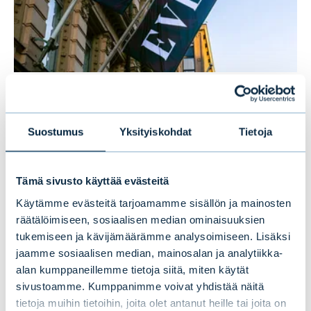
Evlin puolivuosikatsaus 1–6/2026:
Vakaata kasvua ensimmäisellä
Suostumus
Yksityiskohdat
Tietoja
vuosipuoliskolla
Tämä sivusto käyttää evästeitä
UUTISET
|
EVLI-KONSERNI
|
14.07.2026
Käytämme evästeitä tarjoamamme sisällön ja mainosten
räätälöimiseen, sosiaalisen median ominaisuuksien
tukemiseen ja kävijämäärämme analysoimiseen. Lisäksi
jaamme sosiaalisen median, mainosalan ja analytiikka-
alan kumppaneillemme tietoja siitä, miten käytät
sivustoamme. Kumppanimme voivat yhdistää näitä
tietoja muihin tietoihin, joita olet antanut heille tai joita on