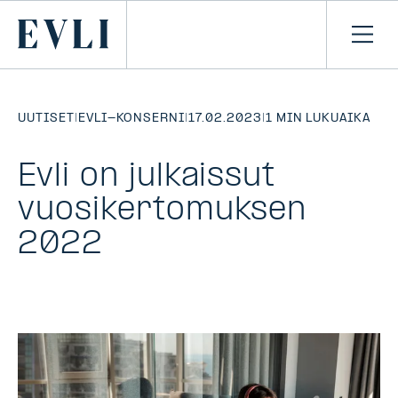
SIIRRY
SISÄLTÖÖN
Primary
Avaa
navi
UUTISET
|
EVLI-KONSERNI
|
17.02.2023
|
1 MIN LUKUAIKA
Evli on julkaissut
vuosikertomuksen
2022