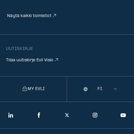
Näytä kaikki toimistot
UUTISKIRJE
Tilaa uutiskirje Evli Visio
MY EVLI
Kieli
Selecting
a
language
will
LinkedIn
Facebook
Twitter
Instagram
You
navigate