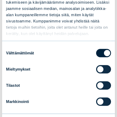
tukemiseen ja kävijämäärämme analysoimiseen. Lisäksi
nykyiselle osto-ohjelmalle on odotettavissa
jaamme sosiaalisen median, mainosalan ja analytiikka-
jatkoa vaikkakin eri tavalla toteutettuna.
alan kumppaneillemme tietoja siitä, miten käytät
sivustoamme. Kumppanimme voivat yhdistää näitä
tietoja muihin tietoihin, joita olet antanut heille tai joita on
kerätty, kun olet käyttänyt heidän palvelujaan.
Lue myös blogisarjan aikaisemmat blogit:
Talous- ja markkinanäkymät –
Suostumuksen
skenaariomme vuodelle 2022
Välttämättömät
valinta
Talous- ja markkinanäkymät - Yhdysvallat
Mieltymykset
Tilastot
Tomas Hildebrandt
markkinastrategi, Evli Oyj
Markkinointi
tomas.hildebrandt@evli.com