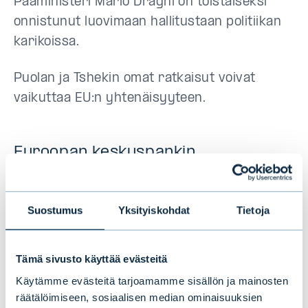
Pääministeri Mario Draghi on toistaiseksi
onnistunut luovimaan hallitustaan politiikan
karikoissa.
Puolan ja Tshekin omat ratkaisut voivat
vaikuttaa EU:n yhtenäisyyteen.
Euroopan keskuspankin
rahapolitiikka on muutoksessa
Keskuspankki on jo tarkistanut
Suostumus
Yksityiskohdat
Tietoja
inflaatiotavoitettaan, sen osto-ohjelmat
erääntyvät keväällä 2022 ja se alkaa
Tämä sivusto käyttää evästeitä
painottamaan ilmastonmuutostekijöitä
Käytämme evästeitä tarjoamamme sisällön ja mainosten
politiikkansa toteutuksessa. Talouden
räätälöimiseen, sosiaalisen median ominaisuuksien
lääkitystä vähennetään vaiheittain ja