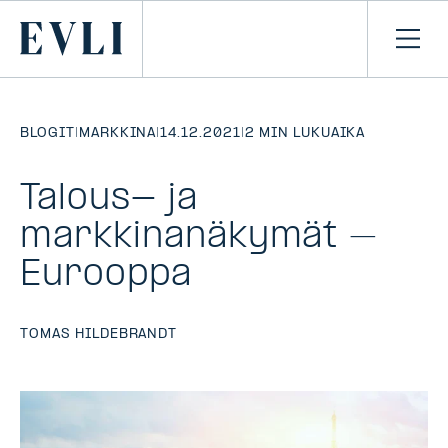
SIIRRY
SISÄLTÖÖN
Primary
Avaa
navi
BLOGIT
|
MARKKINA
|
14.12.2021
|
2 MIN LUKUAIKA
Talous- ja
markkinanäkymät –
Eurooppa
TOMAS HILDEBRANDT