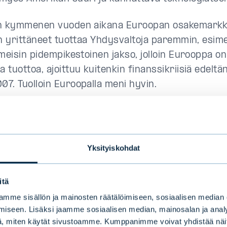
n kymmenen vuoden aikana Euroopan osakemarkk
in yrittäneet tuottaa Yhdysvaltoja paremmin, esim
imeisin pidempikestoinen jakso, jolloin Eurooppa on
tuottoa, ajoittuu kuitenkin finanssikriisiä edeltän
7. Tuolloin Euroopalla meni hyvin.
opan paluu?
Yksityiskohdat
ko näin suhteellisen heikon jakson jälkeen Euroopp
alue tehdä paluun mielenkiintoisena sijoitusteeman
itä
öisesti.
mme sisällön ja mainosten räätälöimiseen, sosiaalisen median
iseen. Lisäksi jaamme sosiaalisen median, mainosalan ja analy
 voi tuottomielessä yllättää positiivisesti suhtees
, miten käytät sivustoamme. Kumppanimme voivat yhdistää näitä t