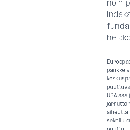
noin 
indeks
fundam
heikko
Euroopass
pankkeja
keskuspa
puuttuva
USA:ssa 
jarrutta
aiheutta
sekoilu o
puuttuu 