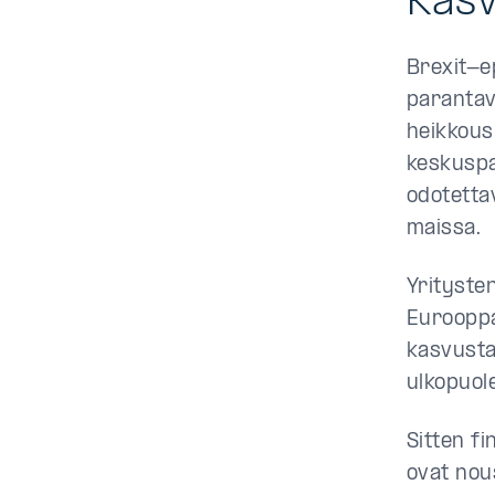
Kas
Brexit-e
parantav
heikkous
keskuspa
odotetta
maissa.
Yrityste
Eurooppa
kasvusta
ulkopuole
Sitten f
ovat nou