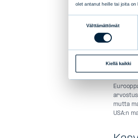
Yhdysval
olet antanut heille tai joita o
on epäsuo
viime vu
Suostumuksen
Välttämättömät
valinta
Eurooppa
korkeaa 
historial
jo liikaa
Kiellä kaikki
sanoen hy
Eurooppa
arvostus
mutta ma
USA:n ma