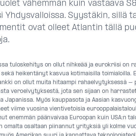
puolet vähemmän kuin vastaava S
i Yhdysvalloissa. Syystäkin, sillä 
entit ovat olleet Atlantin tällä pu
ja.
a tuloskehitys on ollut nihkeää ja eurokriisi on r
 sekä heikentänyt kasvua kotimaisilla toimialoilla.
nkki on ollut muita hitaampi rahaelvytyksessä 
sta veroelvytyksestä, jota sen sijaan on harraste
ja Japanissa. Myös kauppasota ja Aasian kasvuon
neet viime vuosina vientivetoisia eurooppalaistalo
nut enemmän päänvaivaa Euroopan kuin USA:n talo
n omalta osaltaan piinannut yrityksiä yli kolme vuo
myös Amerikan suuri ja kannattava teknologiateol