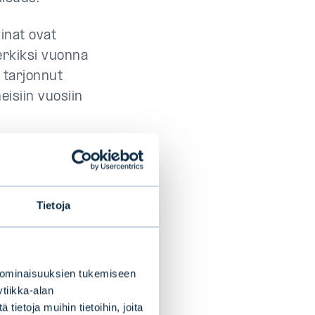
inat ovat
erkiksi vuonna
 tarjonnut
eisiin vuosiin
Tietoja
aan sijoittaa?
a? Hyvin
 ominaisuuksien tukemiseen
tiikka-alan
sa
ietoja muihin tietoihin, joita