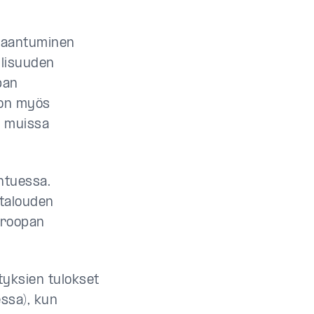
laantuminen
llisuuden
pan
 on myös
s muissa
ntuessa.
ntalouden
Euroopan
tyksien tulokset
essa), kun