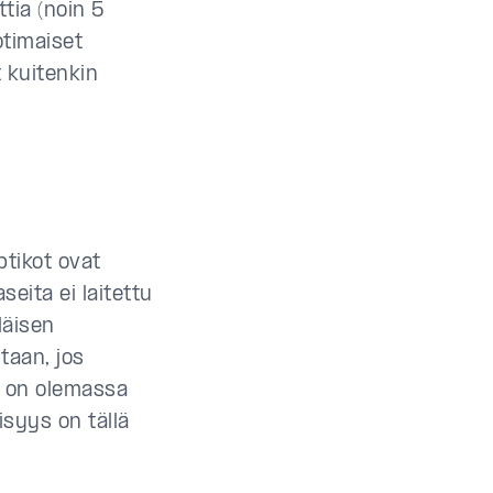
tia (noin 5
otimaiset
t kuitenkin
ptikot ovat
eita ei laitettu
läisen
taan, jos
na on olemassa
syys on tällä