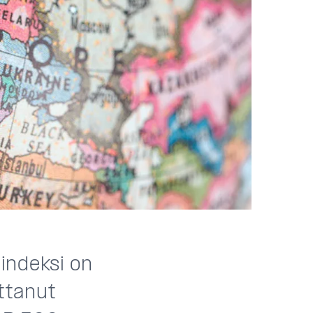
indeksi on
ttanut