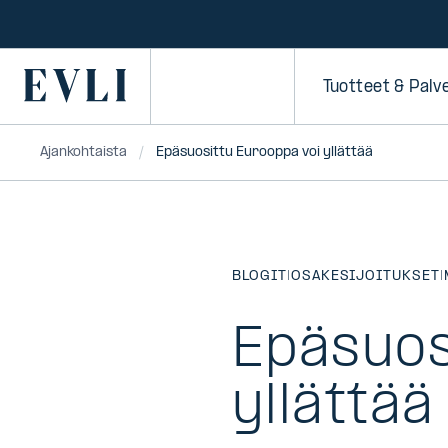
SIIRRY
SISÄLTÖÖN
Primary
Tuotteet & Palv
Ajankohtaista
Epäsuosittu Eurooppa voi yllättää
BLOGIT
|
OSAKESIJOITUKSET
|
Epäsuos
yllättää