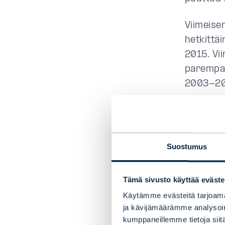
Viimeise
hetkittä
2015. Vi
parempaa 
2003-200
Euro
Suostumus
Kannatta
Voisiko 
Tämä sivusto käyttää eväste
todennäk
Käytämme evästeitä tarjoama
ja kävijämäärämme analysoim
Eurooppa
kumppaneillemme tietoja siitä