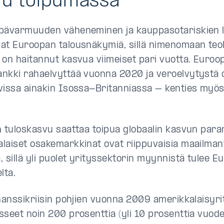
vu toipumassa
pävarmuuden väheneminen ja kauppasotariskien 
at Euroopan talousnäkymiä, sillä nimenomaan teo
 on haitannut kasvua viimeiset pari vuotta. Euroo
nkki rahaelvyttää vuonna 2020 ja veroelvytystä
vissa ainakin Isossa-Britanniassa – kenties myö
n tuloskasvu saattaa toipua globaalin kasvun para
laiset osakemarkkinat ovat riippuvaisia maailma
, sillä yli puolet yrityssektorin myynnistä tulee 
lta.
inanssikriisin pohjien vuonna 2009 amerikkalaisyri
sseet noin 200 prosenttia (yli 10 prosenttia vuod