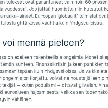
en tulokset ovat parantuneet vain noin 60 prosent
ia vuodessa). Jos jättää huomiotta niin kutsutut k
ja raaka-aineet, Euroopan ”globaalit” toimialat ova
 tulosta yhtä kovaa vauhtia kuin Yhdysvalloissa.
 voi mennä pieleen?
sa on edelleen rakenteellisia ongelmia. Monet ske
tämän suhteen. Finanssikriisin jälkeen pankkien tas
samaan tapaan kuin Yhdysvalloissa. Ja vaikka ete
 ongelmia on korjattu, voivat ne nousta jälleen pin
et tekijät – kuten populismi – ottavat ylivallan. Ai
ki euroalueen hajoamisesta, vaikka sen todennäköi
 hyvin vähäinen.