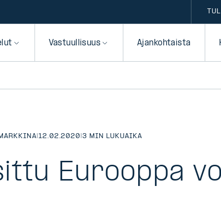
TUL
elut
Vastuullisuus
Ajankohtaista
MARKKINA
|
12.02.2020
|
3 MIN LUKUAIKA
ittu Eurooppa vo