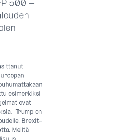
&P 500 -
talouden
olen
asittanut
 Euroopan
– puhumattakaan
ttu esimerkiksi
gelmat ovat
uksia. Trump on
udelle. Brexit-
tta. Meiltä
lisuus.