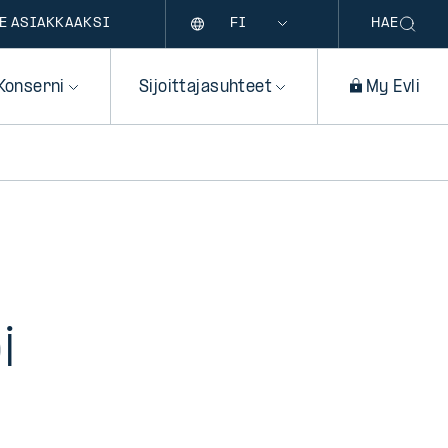
Kieli
E ASIAKKAAKSI
HAE
Konserni
Sijoittajasuhteet
My Evli
i