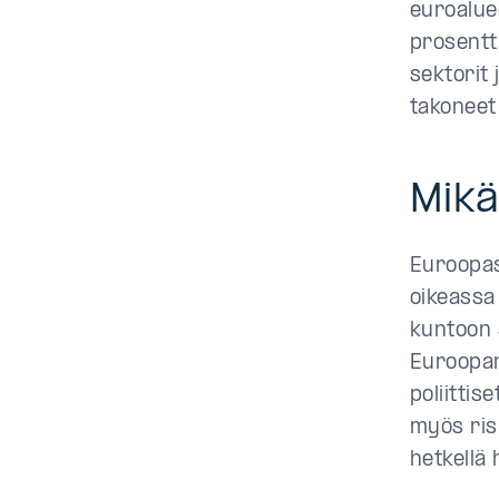
euroalue
prosentt
sektorit 
takoneet
Mikä
Euroopas
oikeassa 
kuntoon 
Euroopan
poliittis
myös ris
hetkellä