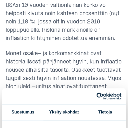
USA:n 10 vuoden valtionlainan korko voi
helposti kivuta noin kahteen prosenttiin (nyt
noin 1,10 %), jossa oltiin vuoden 2019
loppupuolella. Riskinä markkinoille on
inflaation kiihtyminen odotettua enemmän.
Monet osake- ja korkomarkkinat ovat
historiallisesti pärjänneet hyvin, kun inflaatio
nousee alhaisilta tasoilta. Osakkeet tuottavat
tyypillisesti hyvin inflaation noustessa. Myös
high yield -yrityslainat ovat tuottaneet
hyvin näissä tilanteissa. Sen sijaan
pidemmän juoksuajan valtionlainat voivat
tuottaa negatiivisesti. Tänä vuonna voimme
Suostumus
Yksityiskohdat
Tietoja
hyvinkin nähdä tällaisen syklin.