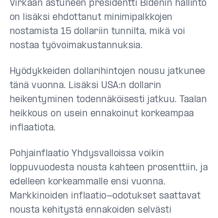
Virkaan astuneen presidentti Bidenin hallinto
on lisäksi ehdottanut minimipalkkojen
nostamista 15 dollariin tunnilta, mikä voi
nostaa työvoimakustannuksia.
Hyödykkeiden dollarihintojen nousu jatkunee
tänä vuonna. Lisäksi USA:n dollarin
heikentyminen todennäköisesti jatkuu. Taalan
heikkous on usein ennakoinut korkeampaa
inflaatiota.
Pohjainflaatio Yhdysvalloissa voikin
loppuvuodesta nousta kahteen prosenttiin, ja
edelleen korkeammalle ensi vuonna.
Markkinoiden inflaatio-odotukset saattavat
nousta kehitystä ennakoiden selvästi