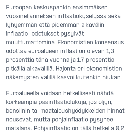
Euroopan keskuspankin ensimmäisen
vuosineljänneksen inflaatiokyselyssä sekä
lyhyemmän että pidemmän aikavälin
inflaatio-odotukset pysyivät
muuttumattomina. Ekonomistien konsensus
odottaa euroalueen inflaation olevan 1,3
prosenttia tänä vuonna ja 1,7 prosenttia
pitkällä aikavälillä. Hajonta eri ekonomistien
näkemysten välillä kasvoi kuitenkin hiukan.
Euroalueella voidaan hetkellisesti nähdä
korkeampia pääinflaatiolukuja, jos öljyn,
bensiinin tai maataloushyödykkeiden hinnat
nousevat, mutta pohjainflaatio pysynee
matalana. Pohjainflaatio on tällä hetkellä 0,2