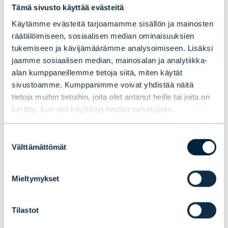
Tämä sivusto käyttää evästeitä
Käytämme evästeitä tarjoamamme sisällön ja mainosten
Tomas Hildebrandt
räätälöimiseen, sosiaalisen median ominaisuuksien
tukemiseen ja kävijämäärämme analysoimiseen. Lisäksi
markkinastrategi, Evli Oyj
jaamme sosiaalisen median, mainosalan ja analytiikka-
tomas.hildebrandt@evli.com
alan kumppaneillemme tietoja siitä, miten käytät
sivustoamme. Kumppanimme voivat yhdistää näitä
tietoja muihin tietoihin, joita olet antanut heille tai joita on
kerätty, kun olet käyttänyt heidän palvelujaan.
Tämä saattaa myös
Suostumuksen
Välttämättömät
valinta
kiinnostaa sinua
Mieltymykset
Tilastot