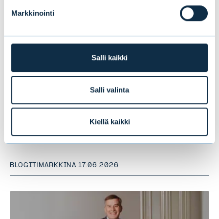
Markkinointi
Salli kaikki
Salli valinta
Puolivälikatsaus 2026:
Nousumarkkina jatkuu, mutta
Kiellä kaikki
hengähdystauko todennäköinen
BLOGIT
|
MARKKINA
|
17.06.2026