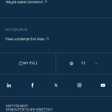
Näytä kaikki toimistot
UUTISKIRJE
Tilaa uutiskirje Evli Visio
MY EVLI
Kieli
Selecting
a
language
will
LinkedIn
Facebook
Twitter
Instagram
You
navigate
to
KÄYTTÖEHDOT
that
HENKILÖTIETOJEN KÄSITTELY