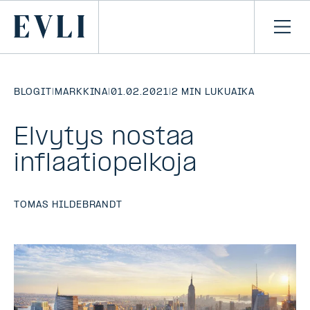
SIIRRY
SISÄLTÖÖN
Primary
Avaa
navi
BLOGIT
|
MARKKINA
|
01.02.2021
|
2 MIN LUKUAIKA
Elvytys nostaa
inflaatiopelkoja
TOMAS HILDEBRANDT