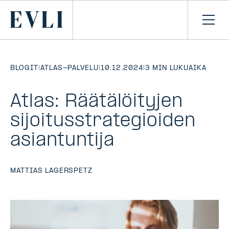
SIIRRY
SISÄLTÖÖN
Primary
Avaa
navi
BLOGIT
|
ATLAS-PALVELU
|
10.12.2024
|
3 MIN LUKUAIKA
Atlas: Räätälöityjen
sijoitusstrategioiden
asiantuntija
MATTIAS LAGERSPETZ