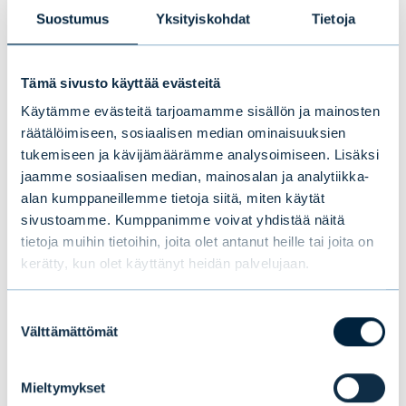
Kustannustehokkuus: Saat yksilöllisen
Suostumus
Yksityiskohdat
Tietoja
ratkaisun ETF:ien hinnalla
Kattavuus: Tekoälypohjaiset työkalumme
Tämä sivusto käyttää evästeitä
analysoivat tuhansia yrityksiä
Käytämme evästeitä tarjoamamme sisällön ja mainosten
räätälöimiseen, sosiaalisen median ominaisuuksien
Helppous: Valmiit salkkumallit
tukemiseen ja kävijämäärämme analysoimiseen. Lisäksi
nopeuttavat liikkeellelähtöä
jaamme sosiaalisen median, mainosalan ja analytiikka-
alan kumppaneillemme tietoja siitä, miten käytät
sivustoamme. Kumppanimme voivat yhdistää näitä
Miksi Evli Atlas?
tietoja muihin tietoihin, joita olet antanut heille tai joita on
kerätty, kun olet käyttänyt heidän palvelujaan.
Yli kymmenen vuoden kokemus
systemaattisten salkkujen hallinnasta –
Suostumuksen
Välttämättömät
valinta
mukaan lukien vastuulliset strategiat
vuodesta 2017 – on pohjana Atlakselle. Se on
Mieltymykset
seuraava askel matkallamme: alusta, joka tuo