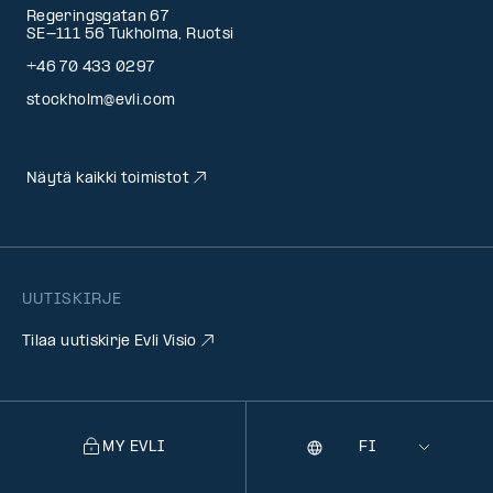
Regeringsgatan 67
SE-111 56 Tukholma, Ruotsi
+46 70 433 0297
stockholm@evli.com
Näytä kaikki toimistot
UUTISKIRJE
Tilaa uutiskirje Evli Visio
MY EVLI
Kieli
Selecting
a