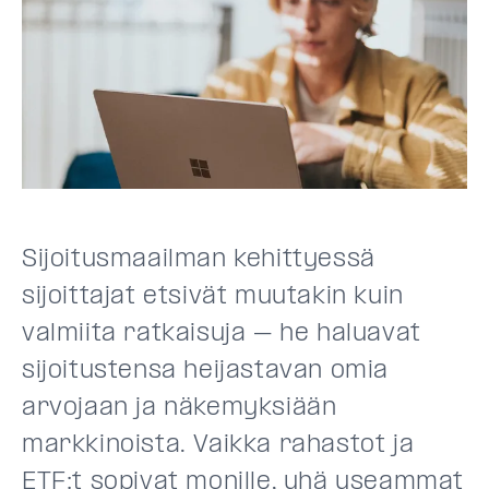
Sijoitusmaailman kehittyessä
sijoittajat etsivät muutakin kuin
valmiita ratkaisuja – he haluavat
sijoitustensa heijastavan omia
arvojaan ja näkemyksiään
markkinoista. Vaikka rahastot ja
ETF:t sopivat monille, yhä useammat