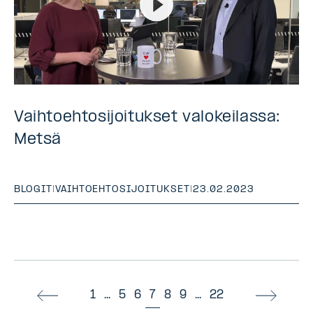
Vaihtoehtosijoitukset valokeilassa:
Metsä
BLOGIT
|
VAIHTOEHTOSIJOITUKSET
|
23.02.2023
1
...
5
6
7
8
9
...
22