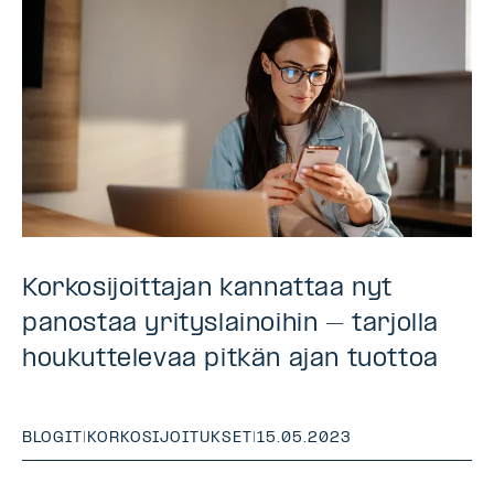
Korkosijoittajan kannattaa nyt
panostaa yrityslainoihin – tarjolla
houkuttelevaa pitkän ajan tuottoa
BLOGIT
|
KORKOSIJOITUKSET
|
15.05.2023