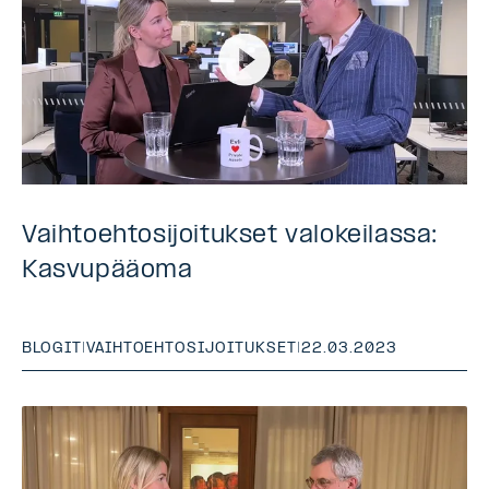
Vaihtoehtosijoitukset valokeilassa:
Kasvupääoma
BLOGIT
|
VAIHTOEHTOSIJOITUKSET
|
22.03.2023