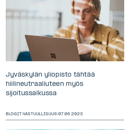
Jyväskylän yliopisto tähtää
hiilineutraaliuteen myös
sijoitussalkussa
BLOGIT
|
VASTUULLISUUS
|
07.06.2023