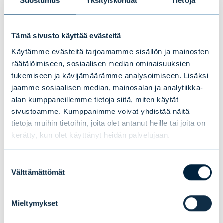
Suostumus
Yksityiskohdat
Tietoja
Tämä sivusto käyttää evästeitä
Käytämme evästeitä tarjoamamme sisällön ja mainosten
räätälöimiseen, sosiaalisen median ominaisuuksien
tukemiseen ja kävijämäärämme analysoimiseen. Lisäksi
jaamme sosiaalisen median, mainosalan ja analytiikka-
alan kumppaneillemme tietoja siitä, miten käytät
Suomalaisilla sijoittajilla on nyt neljä
sivustoamme. Kumppanimme voivat yhdistää näitä
syytä sijoittaa metsiin globaalisti –
tietoja muihin tietoihin, joita olet antanut heille tai joita on
kerätty, kun olet käyttänyt heidän palvelujaan.
ja mahdollisuus kovempiin
tuottoihin
Suostumuksen
Välttämättömät
valinta
BLOGIT
|
VAIHTOEHTOSIJOITUKSET
|
04.04.2023
Mieltymykset