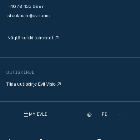
+46 70 433 0297
stockholm@evli.com
Näytä kaikki toimistot
UUTISKIRJE
Tilaa uutiskirje Evli Visio
MY EVLI
Kieli
Selecting
a
language