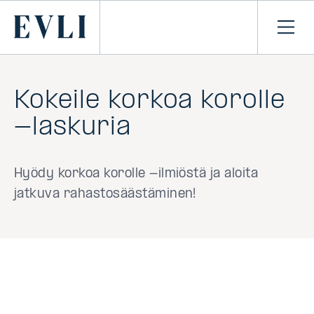
SIIRRY
SISÄLTÖÖN
Primary
Avaa
navi
Kokeile korkoa korolle
-laskuria
Hyödy korkoa korolle -ilmiöstä ja aloita
jatkuva rahastosäästäminen!