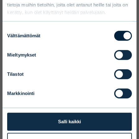
tietoja muihin tietoihin, joita olet antanut heille tai joita on
kerätty, kun olet käyttänyt heidän palvelujaan.
Select language
Suostumuksen
Välttämättömät
valinta
Mieltymykset
Terms and conditions
We ask you to take into account the
Tilastot
fact that Evli Plc’s ability to offer
services to states outside of the EEA or
Markkinointi
to citizens of these states may be
affected by limitations related to
license. Users of the website are
personally responsible for any national
Salli kaikki
limitations that may affect them.