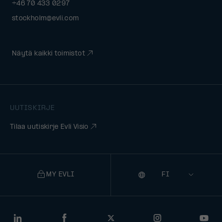
+46 70 433 0297
stockholm@evli.com
Näytä kaikki toimistot
UUTISKIRJE
Tilaa uutiskirje Evli Visio
MY EVLI
Kieli
Selecting
a
language
will