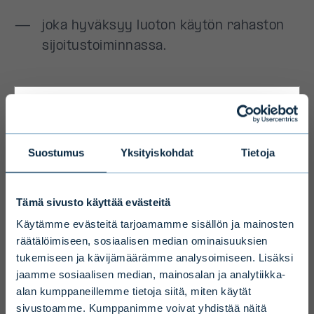
Primary
Suostumus
Yksityiskohdat
Tietoja
Disclaimer
Tämä sivusto käyttää evästeitä
To ensure we serve you with the most
Käytämme evästeitä tarjoamamme sisällön ja mainosten
relevant information please select your
räätälöimiseen, sosiaalisen median ominaisuuksien
tukemiseen ja kävijämäärämme analysoimiseen. Lisäksi
language, country and investor type.
jaamme sosiaalisen median, mainosalan ja analytiikka-
alan kumppaneillemme tietoja siitä, miten käytät
Select country
sivustoamme. Kumppanimme voivat yhdistää näitä