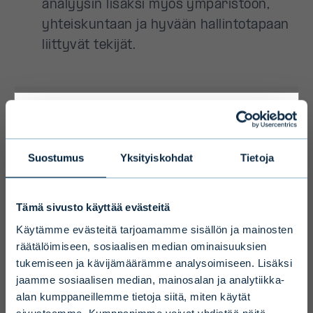
Primary
Suostumus
Yksityiskohdat
Tietoja
Disclaimer
Tämä sivusto käyttää evästeitä
To ensure we serve you with the most
Käytämme evästeitä tarjoamamme sisällön ja mainosten
relevant information please select your
räätälöimiseen, sosiaalisen median ominaisuuksien
tukemiseen ja kävijämäärämme analysoimiseen. Lisäksi
language, country and investor type.
jaamme sosiaalisen median, mainosalan ja analytiikka-
alan kumppaneillemme tietoja siitä, miten käytät
Select country