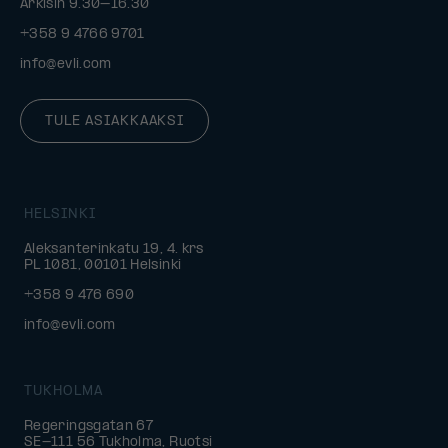
Arkisin 9.30–16.30
+358 9 4766 9701
info@evli.com
TULE ASIAKKAAKSI
HELSINKI
Aleksanterinkatu 19, 4. krs
PL 1081, 00101 Helsinki
+358 9 476 690
info@evli.com
TUKHOLMA
Regeringsgatan 67
SE-111 56 Tukholma, Ruotsi