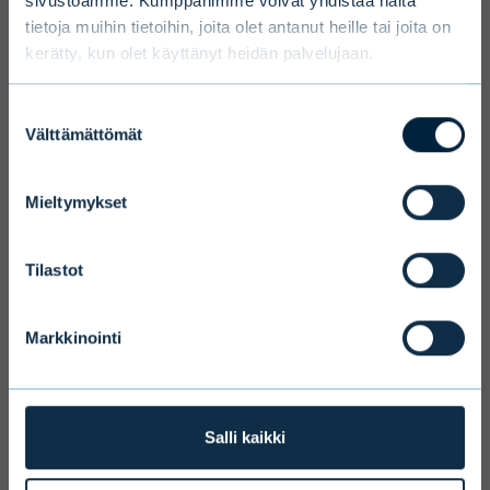
sivustoamme. Kumppanimme voivat yhdistää näitä
tietoja muihin tietoihin, joita olet antanut heille tai joita on
kerätty, kun olet käyttänyt heidän palvelujaan.
Select language
Suostumuksen
Välttämättömät
valinta
Mieltymykset
Terms and conditions
We ask you to take into account the
Tilastot
fact that Evli Plc’s ability to offer
services to states outside of the EEA or
Markkinointi
to citizens of these states may be
affected by limitations related to
license. Users of the website are
personally responsible for any national
Salli kaikki
limitations that may affect them.