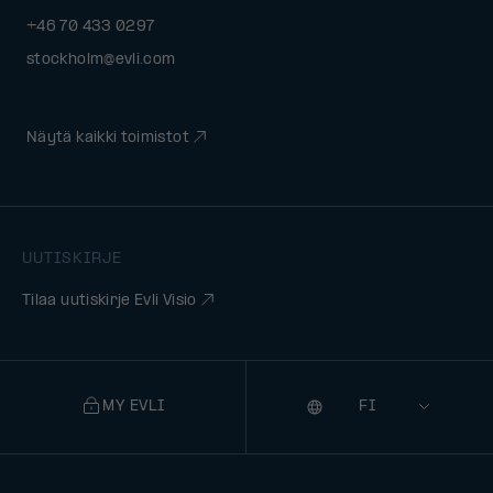
+46 70 433 0297
stockholm@evli.com
Näytä kaikki toimistot
UUTISKIRJE
Tilaa uutiskirje Evli Visio
MY EVLI
Kieli
Selecting
a
language