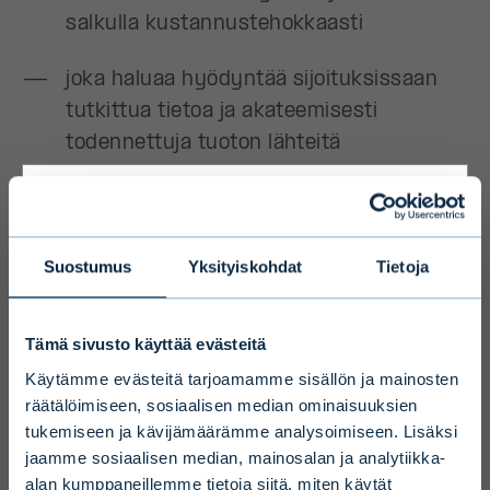
Primary
Suostumus
Yksityiskohdat
Tietoja
Disclaimer
Tämä sivusto käyttää evästeitä
To ensure we serve you with the most
Käytämme evästeitä tarjoamamme sisällön ja mainosten
relevant information please select your
räätälöimiseen, sosiaalisen median ominaisuuksien
tukemiseen ja kävijämäärämme analysoimiseen. Lisäksi
language, country and investor type.
jaamme sosiaalisen median, mainosalan ja analytiikka-
alan kumppaneillemme tietoja siitä, miten käytät