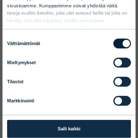
Select country
sivustoamme. Kumppanimme voivat yhdistää näitä
tietoja muihin tietoihin, joita olet antanut heille tai joita on
kerätty, kun olet käyttänyt heidän palvelujaan.
Select language
Suostumuksen
Välttämättömät
valinta
Mieltymykset
Terms and conditions
We ask you to take into account the
Tilastot
fact that Evli Plc’s ability to offer
services to states outside of the EEA or
Markkinointi
to citizens of these states may be
affected by limitations related to
license. Users of the website are
personally responsible for any national
Salli kaikki
limitations that may affect them.