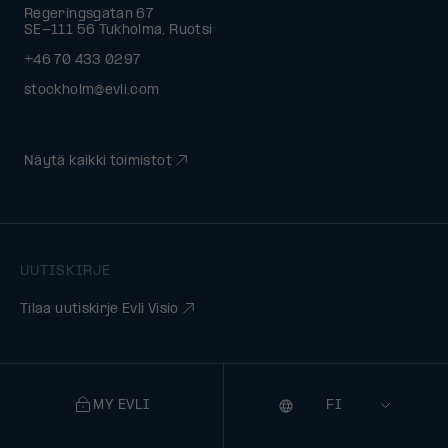
Regeringsgatan 67
SE-111 56 Tukholma, Ruotsi
+46 70 433 0297
stockholm@evli.com
Näytä kaikki toimistot
UUTISKIRJE
Tilaa uutiskirje Evli Visio
MY EVLI
Kieli
Selecting
a