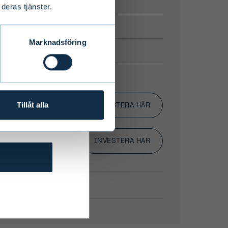
deras tjänster.
Marknadsföring
 to offer
 states may
bsite are
affect
Tillåt alla