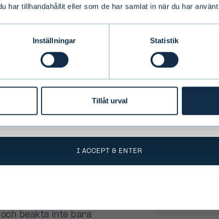
har tillhandahållit eller som de har samlat in när du har använt 
conditions
Inställningar
Statistik
o take into account the fact that Evli Plc’s ability
 states outside of the EEA or to citizens of these
 by limitations related to license. Users of the we
responsible for any national limitations that may 
Tillåt urval
I ACCEPT & ENTER