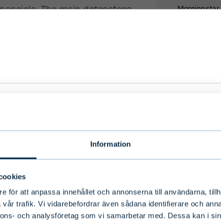
er
we serve you with the most relevant information 
 language, country and investor type.
Information
cookies
ry
Select language
e för att anpassa innehållet och annonserna till användarna, tillh
vår trafik. Vi vidarebefordrar även sådana identifierare och anna
nnons- och analysföretag som vi samarbetar med. Dessa kan i sin