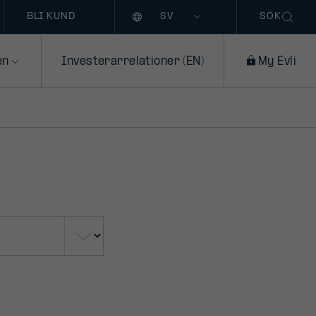
Språk
BLI KUND
SÖK
en
Investerarrelationer (EN)
My Evli