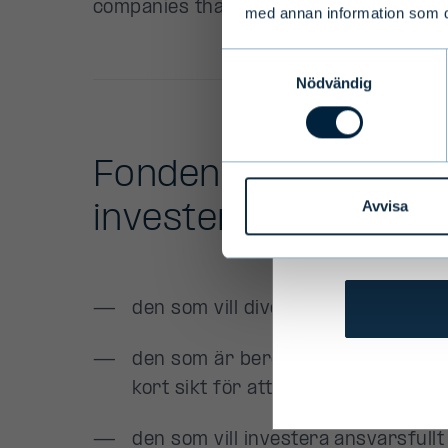
med annan information som du 
Terms and 
Samtyckesval
Nödvändig
We ask you t
services to
be affected
personally 
Avvisa
them.