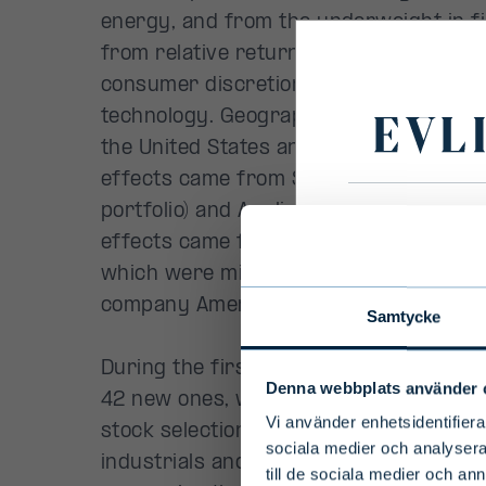
Primary
Disclaim
To ensure 
select your
Samtycke
Denna webbplats använder 
Select count
Vi använder enhetsidentifierar
sociala medier och analysera 
till de sociala medier och a