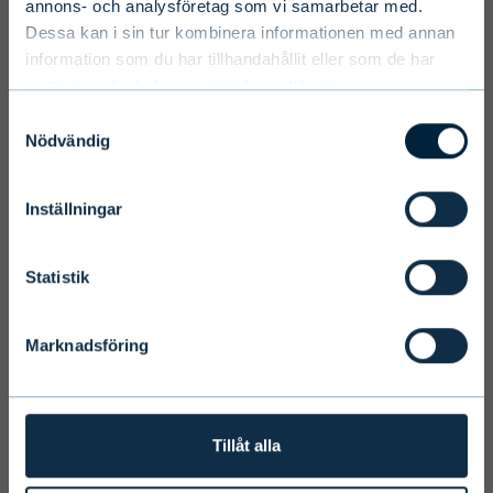
Select country
annons- och analysföretag som vi samarbetar med.
Dessa kan i sin tur kombinera informationen med annan
information som du har tillhandahållit eller som de har
samlat in när du har använt deras tjänster.
Select language
Samtyckesval
Nödvändig
Inställningar
Terms and conditions
We ask you to take into account the
Statistik
fact that Evli Plc’s ability to offer
services to states outside of the EEA or
Marknadsföring
to citizens of these states may be
affected by limitations related to
license. Users of the website are
personally responsible for any national
Tillåt alla
limitations that may affect them.