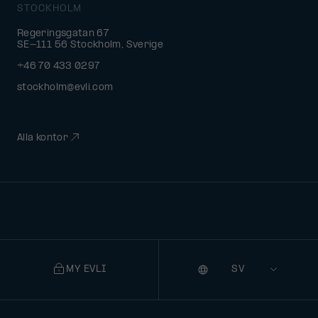
STOCKHOLM
Regeringsgatan 67
SE-111 56 Stockholm, Sverige
+46 70 433 0297
stockholm@evli.com
Alla kontor
MY EVLI
Språk
Selecting
a
language