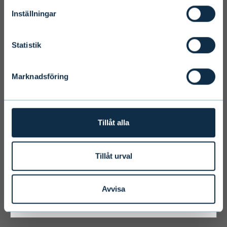
Inställningar
Terms and conditions
We ask you to take into account the
Statistik
fact that Evli Plc’s ability to offer
services to states outside of the EEA or
Marknadsföring
to citizens of these states may be
affected by limitations related to
license. Users of the website are
personally responsible for any national
Tillåt alla
limitations that may affect them.
Tillåt urval
I ACCEPT & ENTER
Avvisa