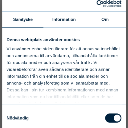
Primary
Samtycke
Information
Om
Disclaimer
Denna webbplats använder cookies
To ensure we serve you with the most
Vi använder enhetsidentifierare för att anpassa innehållet
relevant information please select your
och annonserna till användarna, tillhandahålla funktioner
för sociala medier och analysera vår trafik. Vi
language, country and investor type.
vidarebefordrar även sådana identifierare och annan
information från din enhet till de sociala medier och
Select country
annons- och analysföretag som vi samarbetar med.
Dessa kan i sin tur kombinera informationen med annan
information som du har tillhandahållit eller som de har
samlat in när du har använt deras tjänster.
Select language
Samtyckesval
Nödvändig