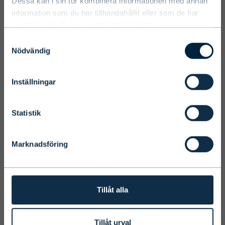
Dessa kan i sin tur kombinera informationen med annan
information som du har tillhandahållit eller som de har
samlat in när du har använt deras tjänster.
Select language
Samtyckesval
Nödvändig
Inställningar
Terms and conditions
We ask you to take into account the
Statistik
fact that Evli Plc’s ability to offer
services to states outside of the EEA or
Marknadsföring
to citizens of these states may be
affected by limitations related to
license. Users of the website are
personally responsible for any national
Tillåt alla
limitations that may affect them.
Tillåt urval