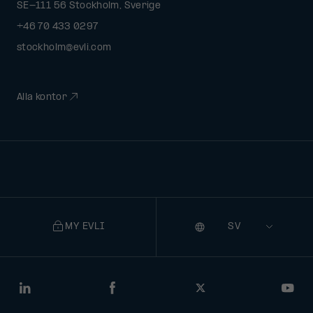
SE-111 56 Stockholm, Sverige
+46 70 433 0297
stockholm@evli.com
Alla kontor
MY EVLI
Språk
Selecting
a
language
will
LinkedIn
Facebook
Twitter
You
navigate