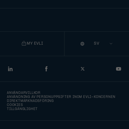
MY EVLI
Språk
Selecting
a
language
will
LinkedIn
Facebook
Twitter
You
navigate
to
ANVÄNDARVILLKOR
that
ANVÄNDNING AV PERSONUPPGIFTER INOM EVLI-KONCERNEN
DIREKTMARKNADSFÖRING
version
COOKIES
TILLGÄNGLIGHET
of
the
page