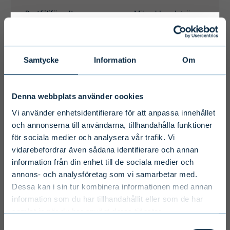
Primary
Samtycke
Information
Om
Disclaimer
Denna webbplats använder cookies
To ensure we serve you with the most
Vi använder enhetsidentifierare för att anpassa innehållet
relevant information please select your
och annonserna till användarna, tillhandahålla funktioner
för sociala medier och analysera vår trafik. Vi
language, country and investor type.
vidarebefordrar även sådana identifierare och annan
information från din enhet till de sociala medier och
Select country
annons- och analysföretag som vi samarbetar med.
Dessa kan i sin tur kombinera informationen med annan
information som du har tillhandahållit eller som de har
samlat in när du har använt deras tjänster.
Select language
Samtyckesval