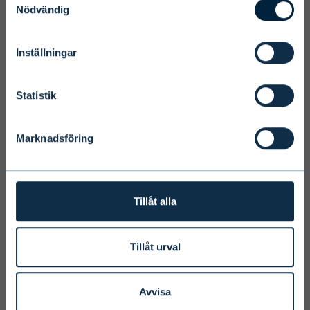
Nödvändig
Inställningar
Terms and conditions
We ask you to take into account the
Statistik
fact that Evli Plc’s ability to offer
services to states outside of the EEA or
Marknadsföring
to citizens of these states may be
affected by limitations related to
license. Users of the website are
personally responsible for any national
Tillåt alla
limitations that may affect them.
Tillåt urval
I ACCEPT & ENTER
Avvisa