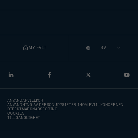
MY EVLI
Språk
Selecting
a
language
will
LinkedIn
Facebook
Twitter
You
navigate
to
ANVÄNDARVILLKOR
that
ANVÄNDNING AV PERSONUPPGIFTER INOM EVLI-KONCERNEN
DIREKTMARKNADSFÖRING
version
COOKIES
TILLGÄNGLIGHET
of
the