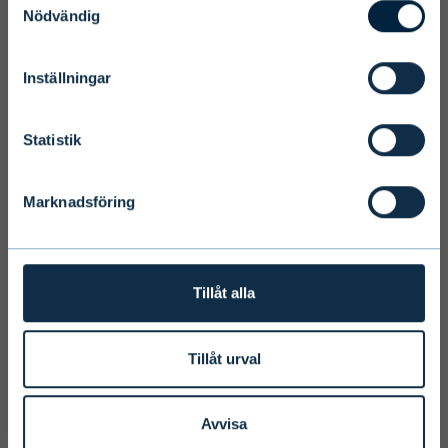
Nödvändig
Inställningar
Terms and conditions
We ask you to take into account the
Statistik
fact that Evli Plc’s ability to offer
services to states outside of the EEA or
Marknadsföring
to citizens of these states may be
affected by limitations related to
license. Users of the website are
personally responsible for any national
Tillåt alla
limitations that may affect them.
Tillåt urval
I ACCEPT & ENTER
Avvisa