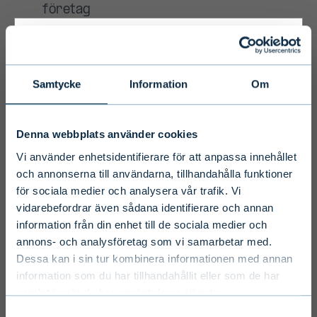
Primary
Samtycke
Information
Om
Disclaimer
Denna webbplats använder cookies
To ensure we serve you with the most
Vi använder enhetsidentifierare för att anpassa innehållet
relevant information please select your
och annonserna till användarna, tillhandahålla funktioner
för sociala medier och analysera vår trafik. Vi
language, country and investor type.
vidarebefordrar även sådana identifierare och annan
information från din enhet till de sociala medier och
Select country
annons- och analysföretag som vi samarbetar med.
Dessa kan i sin tur kombinera informationen med annan
information som du har tillhandahållit eller som de har
samlat in när du har använt deras tjänster.
Select language
Samtyckesval