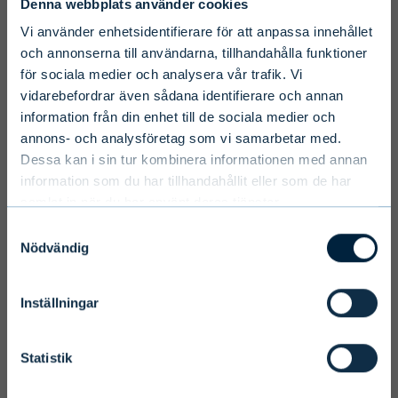
Denna webbplats använder cookies
To ensure we serve you with the most
Vi använder enhetsidentifierare för att anpassa innehållet
relevant information please select your
och annonserna till användarna, tillhandahålla funktioner
för sociala medier och analysera vår trafik. Vi
language, country and investor type.
vidarebefordrar även sådana identifierare och annan
information från din enhet till de sociala medier och
Select country
annons- och analysföretag som vi samarbetar med.
Dessa kan i sin tur kombinera informationen med annan
information som du har tillhandahållit eller som de har
samlat in när du har använt deras tjänster.
Select language
Samtyckesval
Nödvändig
Inställningar
Terms and conditions
We ask you to take into account the
Statistik
fact that Evli Plc’s ability to offer
services to states outside of the EEA or