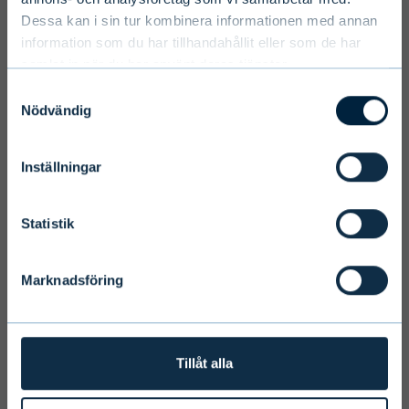
Dessa kan i sin tur kombinera informationen med annan
information som du har tillhandahållit eller som de har
samlat in när du har använt deras tjänster.
Select language
Samtyckesval
Nödvändig
Inställningar
Terms and conditions
We ask you to take into account the
Statistik
fact that Evli Plc’s ability to offer
services to states outside of the EEA or
Marknadsföring
to citizens of these states may be
affected by limitations related to
license. Users of the website are
personally responsible for any national
Tillåt alla
limitations that may affect them.