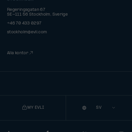
Regeringsgatan 67
SE-111 56 Stockholm, Sverige
+46 70 433 0297
stockholm@evli.com
Alla kontor
MY EVLI
Språk
Selecting
a
language