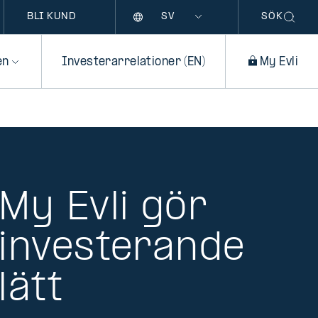
Språk
BLI KUND
SÖK
en
Investerarrelationer (EN)
My Evli
My Evli gör
investerande
lätt