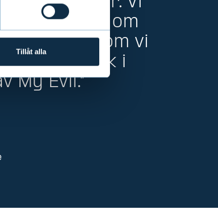
arupplevelser. Vi
nder är öppna om
emål, eftersom vi
Tillåt alla
 till feedback i
v My Evli."
e