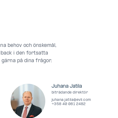
ina behov och önskemål,
dback i den fortsatta
 gärna på dina frågor.
Juhana Jatila
biträdande direktör
juhana.jatila@evli.com
+358 40 081 2482