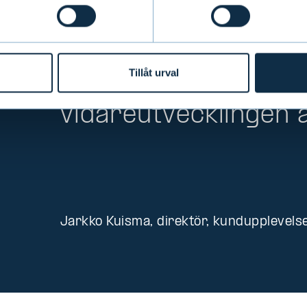
på sina egna använd
önskar att våra ku
sina behov och önsk
Tillåt urval
hela tiden tar hänsyn
vidareutvecklingen a
Jarkko Kuisma, direktör, kundupplevels