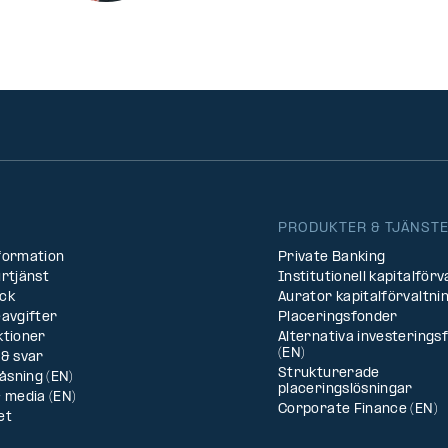
PRODUKTER & TJÄNST
formation
Private Banking
rtjänst
Institutionell kapitalförv
ck
Aurator kapitalförvaltni
avgifter
Placeringsfonder
ktioner
Alternativa investerings
(EN)
& svar
Strukturerade
låsning (EN)
placeringslösningar
 media (EN)
Corporate Finance (EN)
et