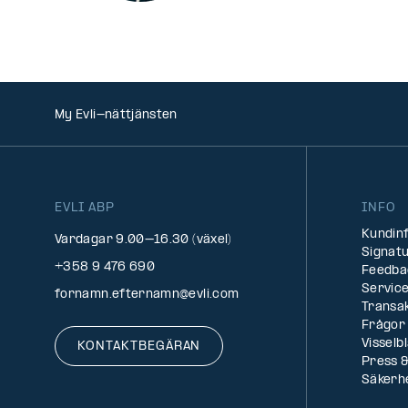
My Evli-nättjänsten
EVLI ABP
INFO
Kundin
Vardagar 9.00–16.30 (växel)
Signatu
+358 9 476 690
Feedba
Service
fornamn.efternamn@evli.com
Transa
Frågor 
Visselb
KONTAKTBEGÄRAN
Press &
Säkerh