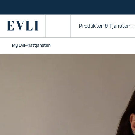
HOPPA TILL
NNEHÅLLET
Primary
Produkter & Tjänster
My Evli-nättjänsten