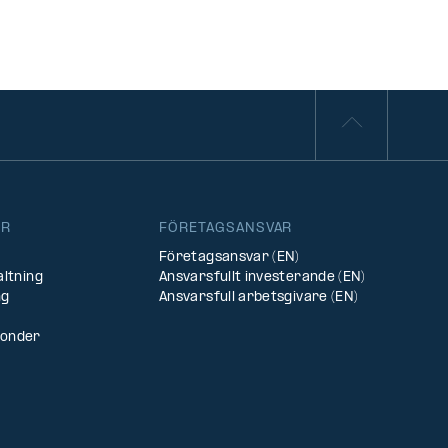
ER
FÖRETAGSANSVAR
Företagsansvar (EN)
altning
Ansvarsfullt investerande (EN)
ng
Ansvarsfull arbetsgivare (EN)
fonder