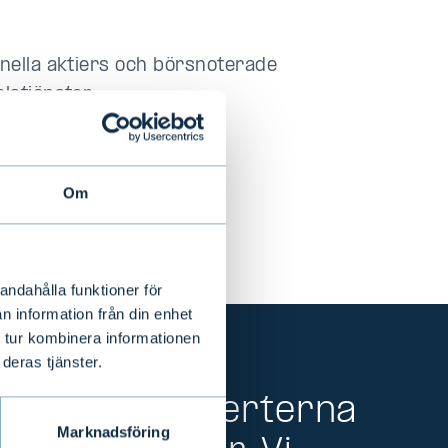
nella aktiers och börsnoterade
lstjänster
för en vald period
och
Android
-telefoner
Om
andahålla funktioner för
n information från din enhet
 tur kombinera informationen
deras tjänster.
 de bästa experterna
Marknadsföring