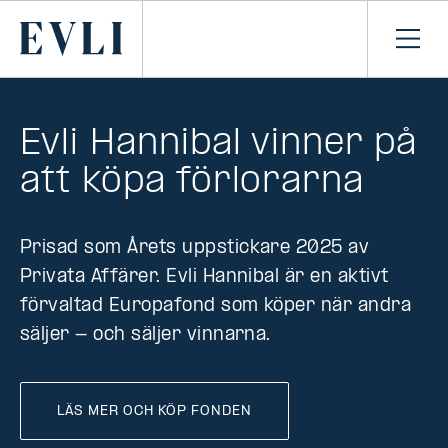
HOPPA TILL
NNEHÅLLET
Primary
Öpp
men
Evli Hannibal vinner på
att köpa förlorarna
Prisad som Årets uppstickare 2025 av
Privata Affärer. Evli Hannibal är en aktivt
förvaltad Europafond som köper när andra
säljer - och säljer vinnarna.
LÄS MER OCH KÖP FONDEN