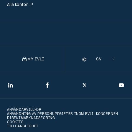
Alla kontor
MY EVLI
Språk
Selecting
a
language
will
LinkedIn
Facebook
Twitter
You
navigate
to
ANVÄNDARVILLKOR
that
ANVÄNDNING AV PERSONUPPGIFTER INOM EVLI-KONCERNEN
DIREKTMARKNADSFÖRING
version
COOKIES
TILLGÄNGLIGHET
of