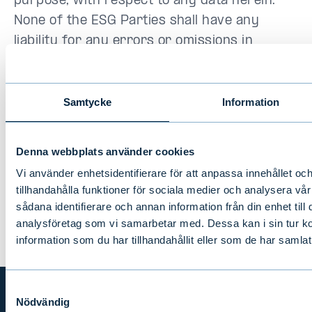
purpose, with respect to any data herein.
None of the ESG Parties shall have any
liability for any errors or omissions in
connection with any data herein.
Further, without limiting any of the
Samtycke
Information
foregoing, in no event shall any of the ESG
Parties have any liability for any direct,
Denna webbplats använder cookies
indirect, special, punitive, consequential or
Vi använder enhetsidentifierare för att anpassa innehållet oc
any other damages (including lost profits)
tillhandahålla funktioner för sociala medier och analysera vår
even if notified of the possibility of such
sådana identifierare och annan information från din enhet til
damages.
analysföretag som vi samarbetar med. Dessa kan i sin tur 
information som du har tillhandahållit eller som de har samlat
Samtyckesval
Nödvändig