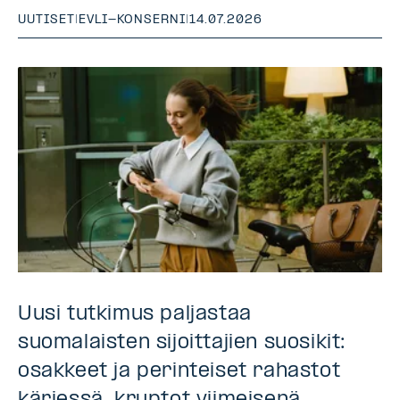
UUTISET
|
EVLI-KONSERNI
|
14.07.2026
Uusi tutkimus paljastaa
suomalaisten sijoittajien suosikit:
osakkeet ja perinteiset rahastot
kärjessä, kryptot viimeisenä