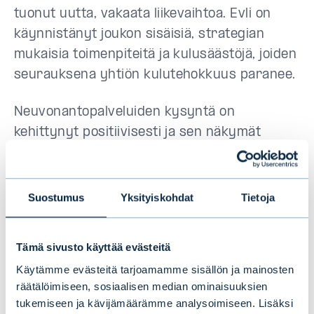
tuonut uutta, vakaata liikevaihtoa. Evli on
käynnistänyt joukon sisäisiä, strategian
mukaisia toimenpiteitä ja kulusäästöjä, joiden
seurauksena yhtiön kulutehokkuus paranee.
Neuvonantopalveluiden kysyntä on
kehittynyt positiivisesti ja sen näkymät
vuodelle 2019 ovat vakaat. Oman taseen
kautta tehtävän sijoitustoiminnan osuus
Evlin liiketoiminnasta supistui vuoden 2018
Suostumus
Yksityiskohdat
Tietoja
aikana. Tästä huolimatta sillä voi olla
merkittävä vaikutus tuloksen kehitykseen.
Tämä sivusto käyttää evästeitä
Neuvonantotoiminnan ja oman
Käytämme evästeitä tarjoamamme sisällön ja mainosten
sijoitustoiminnan tuottojen kausittaiset ja
räätälöimiseen, sosiaalisen median ominaisuuksien
vuotuiset vaihtelut ovat mahdollisia.
tukemiseen ja kävijämäärämme analysoimiseen. Lisäksi