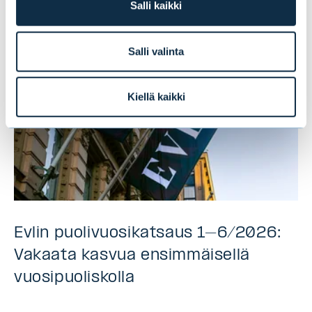
Salli kaikki
Salli valinta
Kiellä kaikki
Evlin puolivuosikatsaus 1–6/2026:
Vakaata kasvua ensimmäisellä
vuosipuoliskolla