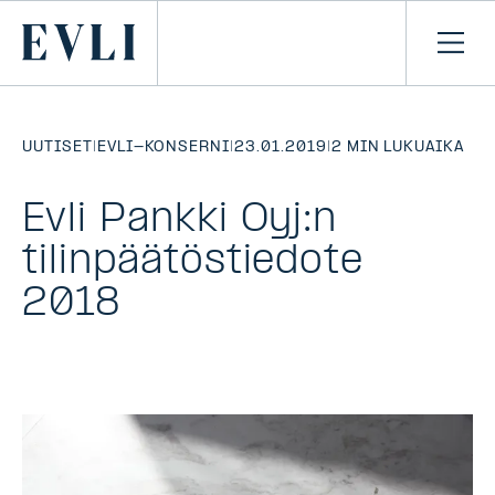
SIIRRY
SISÄLTÖÖN
Primary
Avaa
navi
UUTISET
|
EVLI-KONSERNI
|
23.01.2019
|
2 MIN LUKUAIKA
Evli Pankki Oyj:n
tilinpäätöstiedote
2018