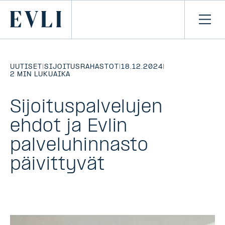
SIIRRY
SISÄLTÖÖN
Primary
Avaa
navi
UUTISET
|
SIJOITUSRAHASTOT
|
18.12.2024
|
2 MIN LUKUAIKA
Sijoituspalvelujen
ehdot ja Evlin
palveluhinnasto
päivittyvät