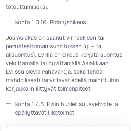
toteuttamiseksi.
Kohta 1.3.10. Pidätysoikeus
Jos Asiakas on saanut virheellisen tai
perusteettoman suorituksen (yli- tai
alisuoritus), Evlillä on oikeus korjata suoritus
veloittamalla tai hyvittämällä Asiakkaan
Evlissä olevia rahavaroja, sekä tehdä
mahdollisesti tarvittavat edellä mainittuihin
korjauksiin liittyvät toimenpiteet.
Kohta 1.4.6. Evlin huolellisuusvelvoite ja
epäilyttävät liiketoimet
Asiakas edelleen vakuuttaa, että Asiakas ei