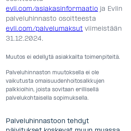
evli.com/asiakasinformaatio
ja Evlin
palveluhinnasto osoitteesta
evli.com/palvelumaksut
viimeistään
31.12.2024.
Muutos ei edellytä asiakkailta toimenpiteitä.
Palveluhinnaston muutoksella ei ole
vaikutusta omaisuudenhoitosalkkujen
palkkioihin, joista sovitaan erillisellä
palvelukohtaisella sopimuksella.
Palveluhinnastoon tehdyt
päivitykset koskevat muun muassa