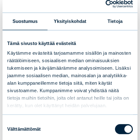
ole pakotteiden kohteena tai toimi
pakotteiden kohteena olevan tahon puolesta
Suostumus
Yksityiskohdat
Tietoja
tai muutoin mahdollista pakotteiden vastaista
toimintaa tai pakotteiden kiertämistä.
Tämä sivusto käyttää evästeitä
Käytämme evästeitä tarjoamamme sisällön ja mainosten
räätälöimiseen, sosiaalisen median ominaisuuksien
Kaikissa sijoitusasioissa voi kääntyä oman
tukemiseen ja kävijämäärämme analysoimiseen. Lisäksi
jaamme sosiaalisen median, mainosalan ja analytiikka-
yhteyshenkilön tai Evlin Sijoittajapalvelun
alan kumppaneillemme tietoja siitä, miten käytät
puoleen. Sijoittajapalvelu palvelee arkisin klo
sivustoamme. Kumppanimme voivat yhdistää näitä
9.30–16.30 numerossa (09) 4766 9701.
tietoja muihin tietoihin, joita olet antanut heille tai joita on
kerätty, kun olet käyttänyt heidän palvelujaan.
Suostumuksen
Välttämättömät
valinta
Tämä saattaa myös