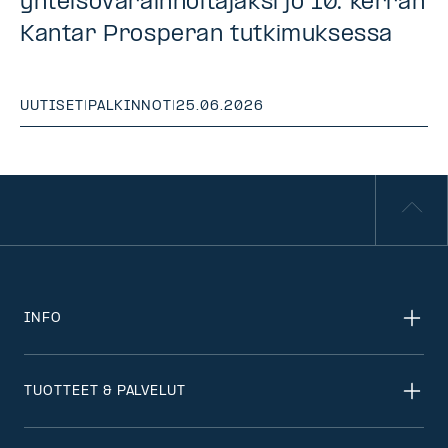
yhteisövarainhoitajaksi jo 10. kerran
Kantar Prosperan tutkimuksessa
UUTISET
|
PALKINNOT
|
25.06.2026
INFO
TUOTTEET & PALVELUT