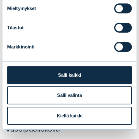
kiinnostaa sinua
Mieltymykset
Tilastot
Markkinointi
Salli kaikki
Salli valinta
Evlin puolivuosikatsaus 1–6/2026:
Kiellä kaikki
Vakaata kasvua ensimmäisellä
vuosipuoliskolla