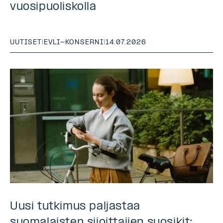
vuosipuoliskolla
UUTISET
|
EVLI-KONSERNI
|
14.07.2026
Uusi tutkimus paljastaa
suomalaisten sijoittajien suosikit: