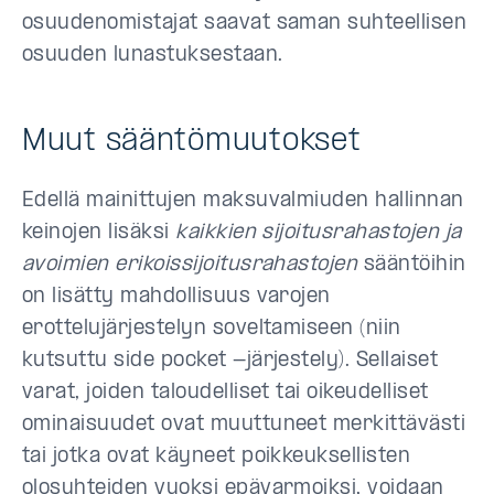
osuudenomistajat saavat saman suhteellisen
osuuden lunastuksestaan.
Muut sääntömuutokset
Edellä mainittujen maksuvalmiuden hallinnan
keinojen lisäksi
kaikkien sijoitusrahastojen ja
avoimien erikoissijoitusrahastojen
sääntöihin
on lisätty mahdollisuus varojen
erottelujärjestelyn soveltamiseen (niin
kutsuttu side pocket -järjestely). Sellaiset
varat, joiden taloudelliset tai oikeudelliset
ominaisuudet ovat muuttuneet merkittävästi
tai jotka ovat käyneet poikkeuksellisten
olosuhteiden vuoksi epävarmoiksi, voidaan