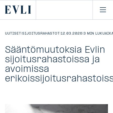
SIIRRY
SISÄLTÖÖN
Primary
Avaa
navi
UUTISET
|
SIJOITUSRAHASTOT
|
12.03.2026
|
3 MIN LUKUAIK
Sääntömuutoksia Evlin
sijoitusrahastoissa ja
avoimissa
erikoissijoitusrahastois