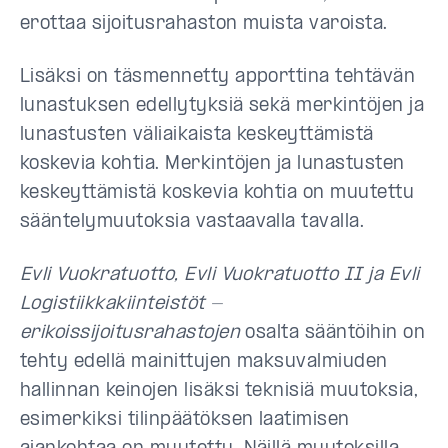
erottaa sijoitusrahaston muista varoista.
Lisäksi on täsmennetty apporttina tehtävän
lunastuksen edellytyksiä sekä merkintöjen ja
lunastusten väliaikaista keskeyttämistä
koskevia kohtia. Merkintöjen ja lunastusten
keskeyttämistä koskevia kohtia on muutettu
sääntelymuutoksia vastaavalla tavalla.
Evli Vuokratuotto, Evli Vuokratuotto II ja Evli
Logistiikkakiinteistöt -
erikoissijoitusrahastojen
osalta sääntöihin on
tehty edellä mainittujen maksuvalmiuden
hallinnan keinojen lisäksi teknisiä muutoksia,
esimerkiksi tilinpäätöksen laatimisen