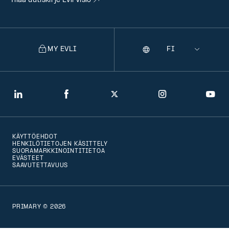
Tilaa uutiskirje Evli Visio
MY EVLI
Kieli
Selecting
a
language
will
LinkedIn
Facebook
Twitter
Instagram
You
navigate
to
KÄYTTÖEHDOT
that
HENKILÖTIETOJEN KÄSITTELY
SUORAMARKKINOINTITIETOA
version
EVÄSTEET
SAAVUTETTAVUUS
of
the
page
PRIMARY © 2026