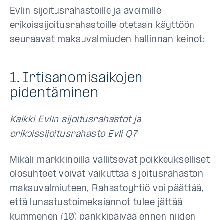
Evlin sijoitusrahastoille ja avoimille
erikoissijoitusrahastoille otetaan käyttöön
seuraavat maksuvalmiuden hallinnan keinot:
1. Irtisanomisaikojen
pidentäminen
Kaikki Evlin sijoitusrahastot ja
erikoissijoitusrahasto Evli Q7
:
Mikäli markkinoilla vallitsevat poikkeukselliset
olosuhteet voivat vaikuttaa sijoitusrahaston
maksuvalmiuteen, Rahastoyhtiö voi päättää,
että lunastustoimeksiannot tulee jättää
kymmenen (10) pankkipäivää ennen niiden