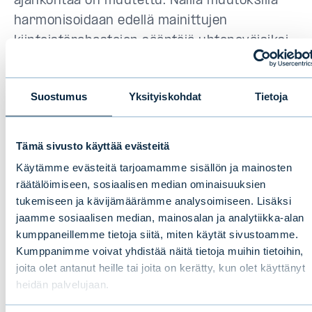
ajankohtaa on muutettu. Näillä muutoksilla
harmonisoidaan edellä mainittujen
kiinteistörahastojen sääntöjä yhteneväisiksi.
Sääntömuutokset tulevat
Suostumus
Yksityiskohdat
Tietoja
voimaan 15.4.2026
Tämä sivusto käyttää evästeitä
Finanssivalvonta on vahvistanut
Käytämme evästeitä tarjoamamme sisällön ja mainosten
sijoitusrahastojen sääntömuutokset
räätälöimiseen, sosiaalisen median ominaisuuksien
11.2.2026. Muutetut rahastojen säännöt
tukemiseen ja kävijämäärämme analysoimiseen. Lisäksi
tulevat voimaan 15.4.2026 ja ne koskevat
jaamme sosiaalisen median, mainosalan ja analytiikka-alan
kumppaneillemme tietoja siitä, miten käytät sivustoamme.
kaikkia osuudenomistajia.
Sääntömuutokset
Kumppanimme voivat yhdistää näitä tietoja muihin tietoihin,
eivät edellytä osuudenomistajilta
joita olet antanut heille tai joita on kerätty, kun olet käyttänyt
toimenpiteitä
.
heidän palvelujaan.