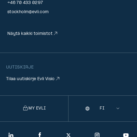
+46 70 433 0297
stockholm@evli.com
Näytä kaikki toimistot
UUTISKIRJE
Tilaa uutiskirje Evli Visio
MY EVLI
Kieli
Selecting
a
language
will