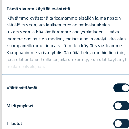
Tämä sivusto käyttää evästeitä
Käytämme evästeitä tarjoamamme sisällön ja mainosten
räätälöimiseen, sosiaalisen median ominaisuuksien
tukemiseen ja kävijämäärämme analysoimiseen. Lisäksi
jaamme sosiaalisen median, mainosalan ja analytiikka-alan
kumppaneillemme tietoja siitä, miten käytät sivustoamme.
Kumppanimme voivat yhdistää näitä tietoja muihin tietoihin,
Evlin puolivuosikatsaus 1–6/2026:
joita olet antanut heille tai joita on kerätty, kun olet käyttänyt
heidän palvelujaan.
Vakaata kasvua ensimmäisellä
vuosipuoliskolla
Suostumuksen
Välttämättömät
valinta
UUTISET
|
EVLI-KONSERNI
|
14.07.2026
Mieltymykset
Tilastot