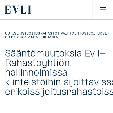
SIIRRY
SISÄLTÖÖN
Primary
Avaa
navi
UUTISET
|
SIJOITUSRAHASTOT
|
VAIHTOEHTOSIJOITUKSET
|
29.04.2024
|
2 MIN LUKUAIKA
Sääntömuutoksia Evli-
Rahastoyhtiön
hallinnoimissa
kiinteistöihin sijoittaviss
erikoissijoitusrahastois