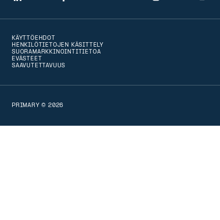
LinkedIn
Facebook
Twitter
Instagram
You
navigate
to
KÄYTTÖEHDOT
that
HENKILÖTIETOJEN KÄSITTELY
SUORAMARKKINOINTITIETOA
version
EVÄSTEET
SAAVUTETTAVUUS
of
the
page
PRIMARY © 2026