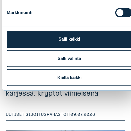
Markkinointi
Salli kaikki
Salli valinta
Uusi tutkimus paljastaa
suomalaisten sijoittajien suosikit:
Kiellä kaikki
osakkeet ja perinteiset rahastot
kärjessä, kryptot viimeisenä
UUTISET
|
SIJOITUSRAHASTOT
|
09.07.2026