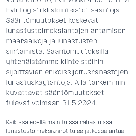
Vuokratuotto, Evli Vuokratuotto II ja
Evli Logistiikkakiinteistöt sääntöjä.
Sääntömuutokset koskevat
lunastustoimeksiantojen antamisen
määräaikoja ja lunastusten
siirtämistä. Sääntömuutoksilla
yhtenäistämme kiinteistöihin
sijoittavien erikoissijoitusrahastojen
lunastuskäytäntöjä. Alla tarkemmin
kuvattavat sääntömuutokset
tulevat voimaan 31.5.2024.
Kaikissa edellä mainituissa rahastoissa
lunastustoimeksiannot tulee jatkossa antaa