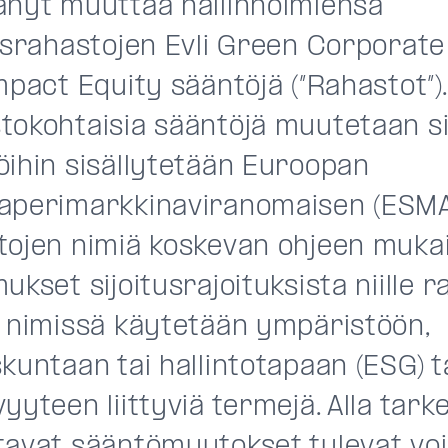
änyt muuttaa hallinnoimiensa
tusrahastojen Evli Green Corporate
mpact Equity sääntöjä (”Rahastot”).
tokohtaisia sääntöjä muutetaan si
öihin sisällytetään Euroopan
aperimarkkinaviranomaisen (ESMA
tojen nimiä koskevan ohjeen muka
ukset sijoitusrajoituksista niille ra
n nimissä käytetään ympäristöön,
kuntaan tai hallintotapaan (ESG) t
yyteen liittyviä termejä. Alla tar
tavat sääntömuutokset tulevat v