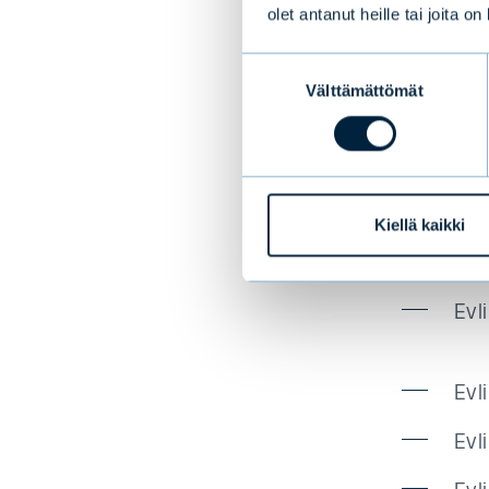
olet antanut heille tai joita o
mittaami
rahastoe
Suostumuksen
Välttämättömät
valinta
Sääntömu
Evl
Evl
Kiellä kaikki
Evl
Evl
Evl
Evl