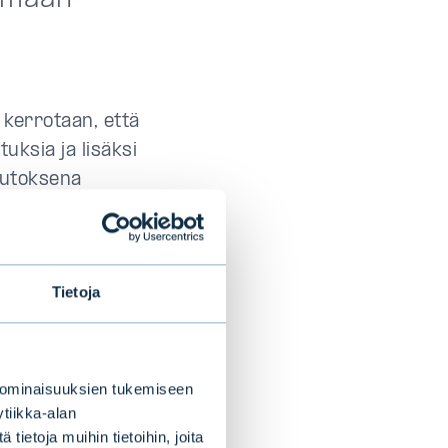
 kerrotaan, että
uksia ja lisäksi
Muutoksena
o laajuudessaan
an 1 kohdan a–g
myötä laajemmin
Tietoja
ttyvän
erejä kuvataan
 ominaisuuksien tukemiseen
on täsmennetty
tiikka-alan
voitteen
ietoja muihin tietoihin, joita