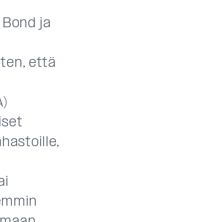
 Bond ja
ten, että
)
iset
hastoille,
ai
kemmin
oimaan