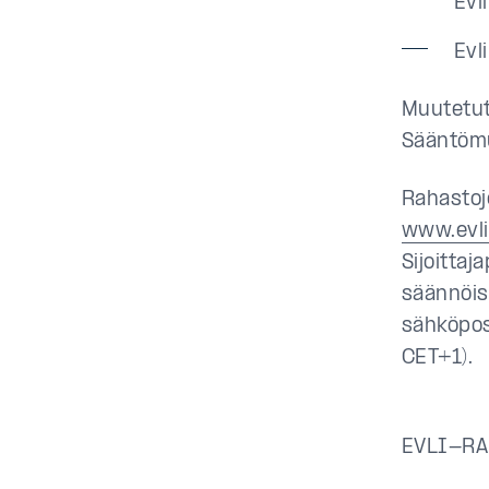
Evl
Evl
Muutetut
Sääntömu
Rahastoj
www.evl
Sijoitta
säännöis
sähköpo
CET+1).
EVLI-RA