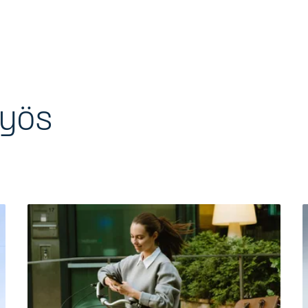
myös
a