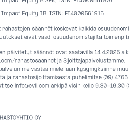
i Impact Equity B SEK, ISIN: FI4000561907
i Impact Equity IB, ISIN: FI4000561915
 rahastojen säännöt koskevat kaikkia osuudenomis
utokset eivät vaadi osuudenomistajilta toimenpite
en päivitetyt säännöt ovat saatavilla 14.4.2025 al
i.com/rahastosaannot
ja Sijoittajapalvelustamme.
japalvelumme vastaa mielellään kysymyksiinne muu
tä ja rahastosijoittamisesta puhelimitse (09) 4766
stitse
info@evli.com
arkipäivisin kello 9.30-16.30 
HASTOYHTIÖ OY