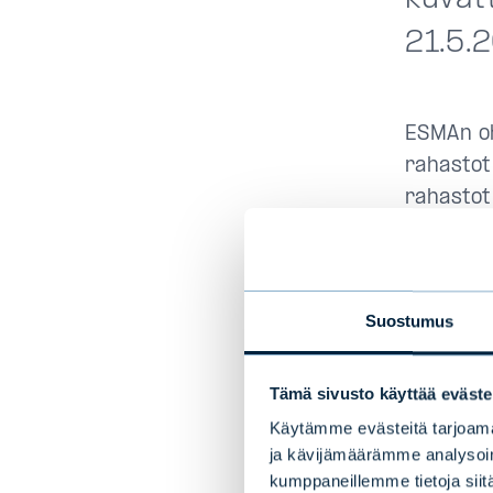
21.5.
ESMAn oh
rahastot 
rahastot
aiempiin
komissio
alakohda
Suostumus
kattamaan
liiketoi
tarkemmi
Tämä sivusto käyttää eväste
Käytämme evästeitä tarjoama
Lisäksi 
ja kävijämäärämme analysoim
termistö
kumppaneillemme tietoja siitä