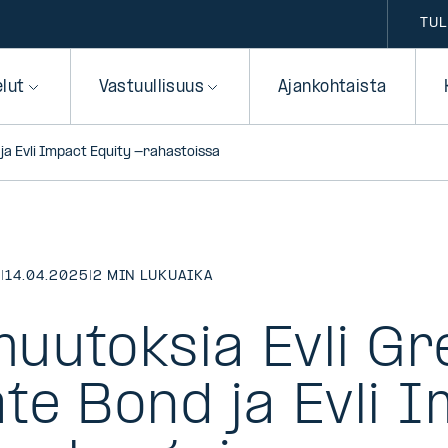
TUL
elut
Vastuullisuus
Ajankohtaista
a Evli Impact Equity -rahastoissa
T
|
14.04.2025
|
2 MIN LUKUAIKA
uutoksia Evli Gr
te Bond ja Evli 