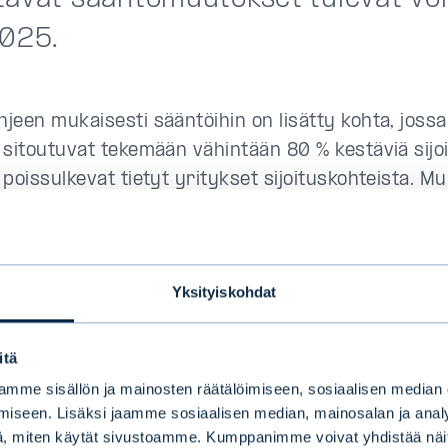
2025.
jeen mukaisesti sääntöihin on lisätty kohta, jossa
sitoutuvat tekemään vähintään 80 % kestäviä sijoit
 poissulkevat tietyt yritykset sijoituskohteista. 
 poissulkuihin rahastot sulkevat pois jatkossa kok
n delegoidun asetuksen (EU) 2020/1818 12 artikl
ssa tarkoitetut yhtiöt. Poissulku muuttuu tämän 
Yksityiskohdat
 kivihiileen ja muihin fossiilisiin polttoaineisiin lii
minnan sekä arvoketjun. Rahastojen poissulkukrite
n rahastoesitteessä.
itä
mme sisällön ja mainosten räätälöimiseen, sosiaalisen median
Evli Green Corporate Bond -rahaston säännöissä 
iseen. Lisäksi jaamme sosiaalisen median, mainosalan ja analy
ä sekä kerrottu, että rahaston kestävän sijoitusta
, miten käytät sivustoamme. Kumppanimme voivat yhdistää näitä t