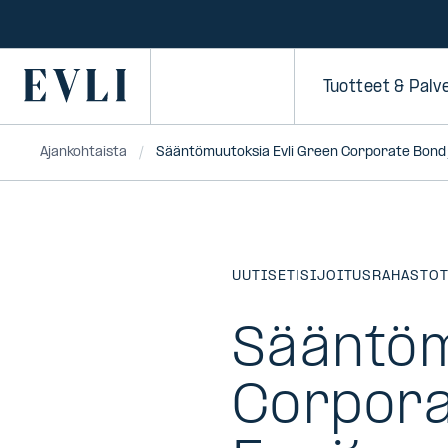
SIIRRY
SISÄLTÖÖN
Primary
Tuotteet & Palv
Ajankohtaista
Sääntömuutoksia Evli Green Corporate Bond j
UUTISET
|
SIJOITUSRAHASTO
Sääntöm
Corpora