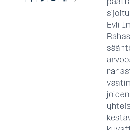
päätt
sijoi
Evli I
Rahas
säänt
arvop
rahas
vaatim
joide
yhteis
kestäv
kuvat