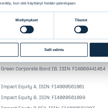
n kerätty, kun olet käyttänyt heidän palvelujaan.
seen käytettävistä kestävyysindikaattoreista saa l
sitteestä.
Mieltymykset
Tilastot
utokset koskevat kaikkia rahastojen osuussarjoja
i Green Corporate Bond A, ISIN: FI4000441449
i Green Corporate Bond B, ISIN: FI4000441456
Salli valinta
i Green Corporate Bond B SEK, ISIN: FI40004414
i Green Corporate Bond IB, ISIN: FI4000441464
i Impact Equity A, ISIN: FI4000561881
i Impact Equity B, ISIN: FI4000561899