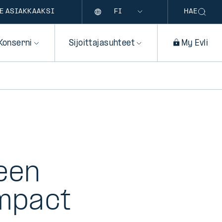
Kieli
E ASIAKKAAKSI
HAE
Konserni
Sijoittajasuhteet
My Evli
een
Impact