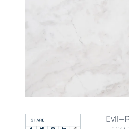
Evli-R
SHARE