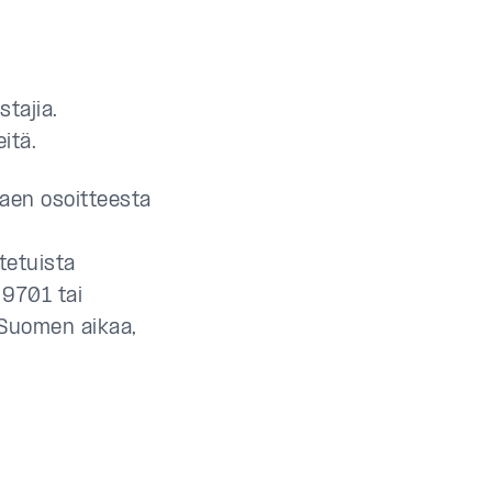
tajia.
itä.
kaen osoitteesta
tetuista
 9701 tai
(Suomen aikaa,