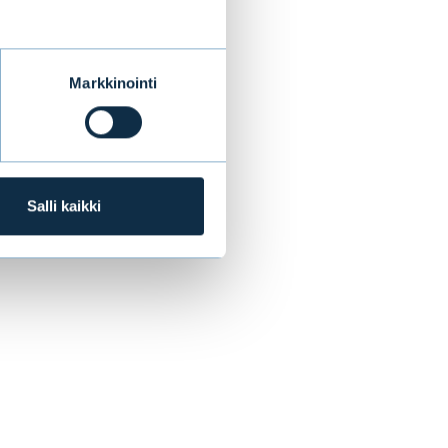
isätietoja
Markkinointi
:
Salli kaikki
72