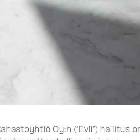
ahastoyhtiö Oy:n (”Evli”) hallitus o