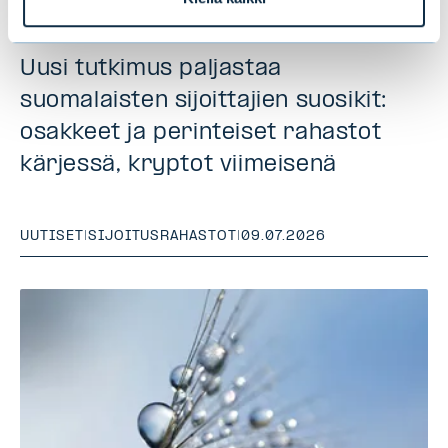
Uusi tutkimus paljastaa
suomalaisten sijoittajien suosikit:
osakkeet ja perinteiset rahastot
kärjessä, kryptot viimeisenä
UUTISET
|
SIJOITUSRAHASTOT
|
09.07.2026