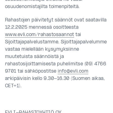
osuudenomistajilta toimenpiteitä.
Rahastojen päivitetyt säännöt ovat saatavilla
12.2.2025 mennessä osoitteesta
www.evli.com/rahastosaannot
tai
Sijoittajapalvelustamme. Sijoittajapalvelumme
vastaa mielellään kysymyksiinne
muutetuista säännöistä ja
rahastosijoittamisesta puhelimitse (09) 4766
9701 tai sähköpostitse
info@evli.com
arkipäivisin kello 9.30-16.30 (Suomen aikaa,
CET+1).
EVLI-RAHASTOYHTIÖ OY