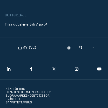
UUTISKIRJE
Tilaa uutiskirje Evli Visio
MY EVLI
Kieli
Selecting
a
language
will
LinkedIn
Facebook
Twitter
Instagram
You
navigate
to
KÄYTTÖEHDOT
that
HENKILÖTIETOJEN KÄSITTELY
SUORAMARKKINOINTITIETOA
version
EVÄSTEET
SAAVUTETTAVUUS
of