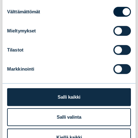
Suostumuksen
Välttämättömät
valinta
Evlin puolivuosikatsaus 1–6/2026:
Vakaata kasvua ensimmäisellä
Mieltymykset
vuosipuoliskolla
Tilastot
UUTISET
|
EVLI-KONSERNI
|
14.07.2026
Markkinointi
Salli kaikki
Salli valinta
Kiellä kaikki