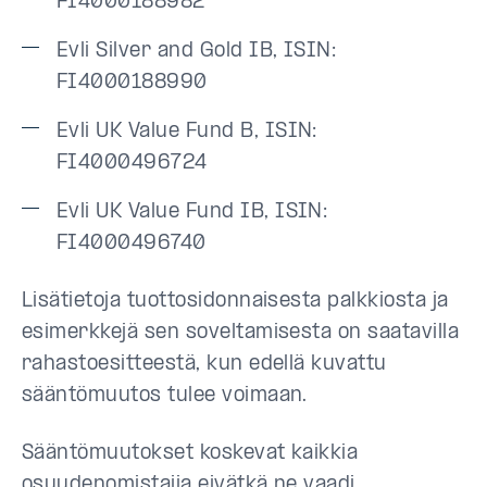
FI4000188982
Evli Silver and Gold IB, ISIN:
FI4000188990
Evli UK Value Fund B, ISIN:
FI4000496724
Evli UK Value Fund IB, ISIN:
FI4000496740
Lisätietoja tuottosidonnaisesta palkkiosta ja
esimerkkejä sen soveltamisesta on saatavilla
rahastoesitteestä, kun edellä kuvattu
sääntömuutos tulee voimaan.
Sääntömuutokset koskevat kaikkia
osuudenomistajia eivätkä ne vaadi