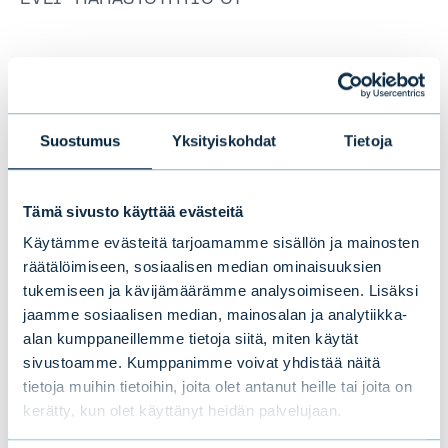
Tämä saattaa myös
Suostumus
Yksityiskohdat
Tietoja
kiinnostaa sinua
Tämä sivusto käyttää evästeitä
Käytämme evästeitä tarjoamamme sisällön ja mainosten
räätälöimiseen, sosiaalisen median ominaisuuksien
tukemiseen ja kävijämäärämme analysoimiseen. Lisäksi
jaamme sosiaalisen median, mainosalan ja analytiikka-
alan kumppaneillemme tietoja siitä, miten käytät
sivustoamme. Kumppanimme voivat yhdistää näitä
tietoja muihin tietoihin, joita olet antanut heille tai joita on
kerätty, kun olet käyttänyt heidän palvelujaan.