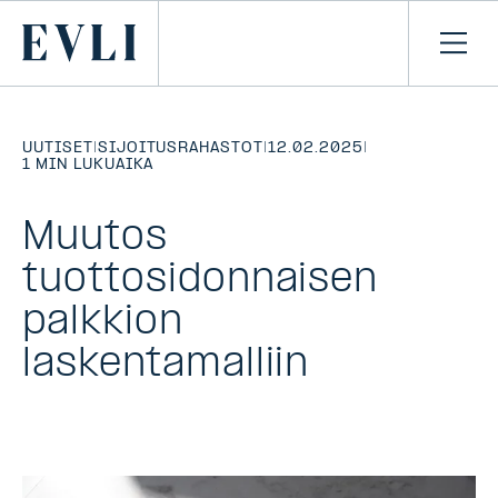
SIIRRY
SISÄLTÖÖN
Primary
Avaa
navi
UUTISET
|
SIJOITUSRAHASTOT
|
12.02.2025
|
1 MIN LUKUAIKA
Muutos
tuottosidonnaisen
palkkion
laskentamalliin