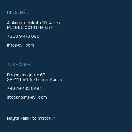
HELSINKI
Aleksanterinkatu 19, 4. krs
PL 1081, 00101 Helsinki
+358 9 476 690
info@evli.com
TUKHOLMA
Regeringsgatan 67
SE-111 56 Tukholma, Ruotsi
+46 70 433 0297
stockholm@evli.com
Näytä kaikki toimistot