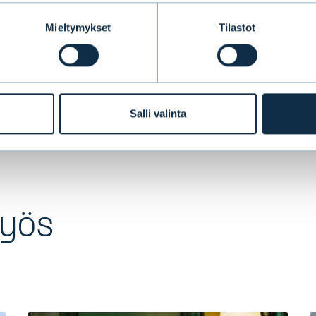
ijoittamisesta puhelimitse (09) 4766 9701 tai säh
Mieltymykset
Tilastot
i.com
arkipäivisin kello 9.30 - 16.30 (Suomen aika
J
Salli valinta
myös
a