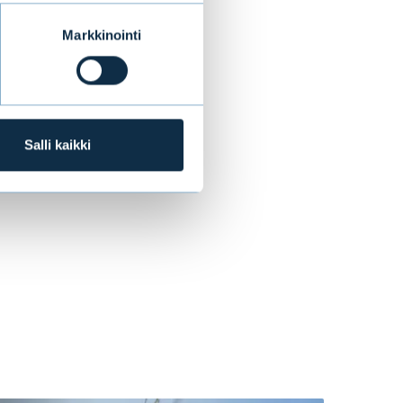
köpostitse
Markkinointi
a, CET+1).
Salli kaikki