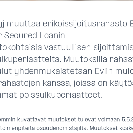
yj muuttaa erikoissijoitusrahasto 
r Secured Loanin
okohtaisia vastuullisen sijoittami
lkuperiaatteita. Muutoksilla raha
ulut yhdenmukaistetaan Evlin mui
rahastojen kanssa, joissa on käyt
mmat poissulkuperiaatteet.
kemmin kuvattavat muutokset tulevat voimaan 5.5.
 toimenpiteitä osuudenomistajilta. Muutokset koske