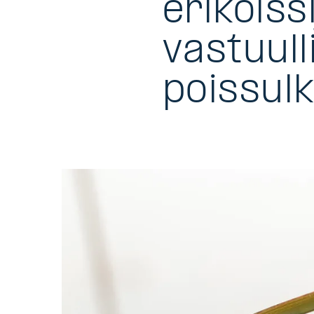
erikoiss
vastuull
poissulk