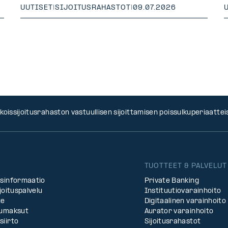
UUTISET
|
SIJOITUSRAHASTOT
|
09.07.2026
oissijoitusrahaston vastuullisen sijoittamisen poissulkuperiaatteis
TUOTTEET & PALVELUT
asinformaatio
Private Banking
rjoituspalvelu
Instituutiovarainhoito
te
Digitaalinen varainhoito
lumaksut
Aurator varainhoito
siirto
Sijoitusrahastot