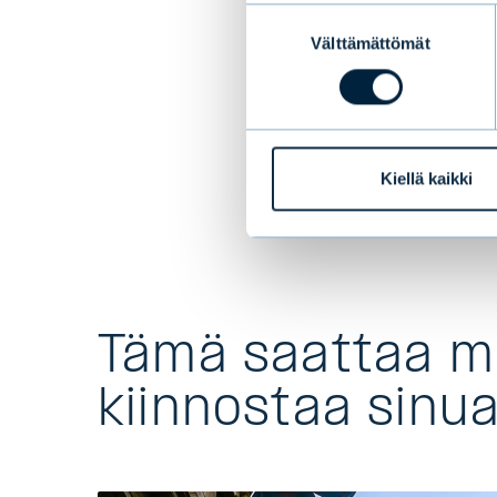
Suostumuksen
rahastos
Välttämättömät
valinta
info@evl
EVLI OY
Kiellä kaikki
Tämä saattaa 
kiinnostaa sinu