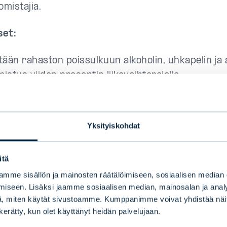
mistajia.
set:
ätään rahaston poissulkuun alkoholin, uhkapelin ja
mistus viiden prosentin liikevaihtorajalla
ätään poissulkuun fossiilisten polttoaineiden louhin
vaminen ja jalostus viiden prosentin liikevaihtoraja
Yksityiskohdat
initut muutokset eivät vaikuta rahaston nykyisiin s
aikutus rahaston sijoitustoimintaan arvioidaan ole
itä
linen.
mme sisällön ja mainosten räätälöimiseen, sosiaalisen median
iseen. Lisäksi jaamme sosiaalisen median, mainosalan ja analy
en päivitetyt poissulkuperiaatteet ovat saatavilla
, miten käytät sivustoamme. Kumppanimme voivat yhdistää näitä t
osoitteesta evli.com tai Evlin Sijoittajapalvelusta
n kerätty, kun olet käyttänyt heidän palvelujaan.
japalvelumme vastaa mielellään kysymyksiinne muut