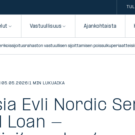
TUL
elut
Vastuullisuus
Ajankohtaista
ikoissijoitusrahaston vastuullisen sijoittamisen poissulkuperiaatteisi
T
|
05.05.2026
|
1 MIN LUKUAIKA
ia Evli Nordic Se
 Loan -