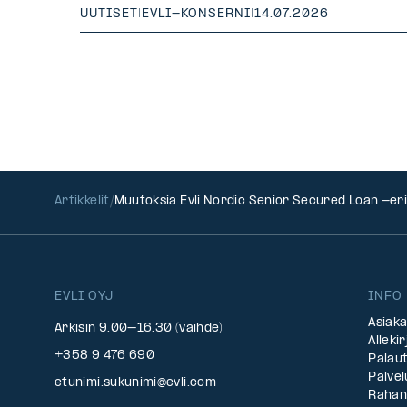
UUTISET
|
EVLI-KONSERNI
|
14.07.2026
Artikkelit
Muutoksia Evli Nordic Senior Secured Loan -erik
EVLI OYJ
INFO
Asiak
Arkisin 9.00–16.30 (vaihde)
Alleki
+358 9 476 690
Palau
Palve
etunimi.sukunimi@evli.com
Rahan