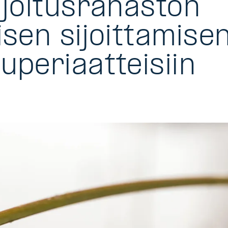
ijoitusrahaston
isen sijoittamise
uperiaatteisiin