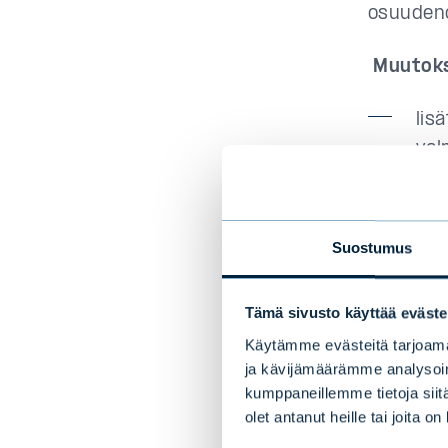
osuudeno
Muutok
lis
val
lis
kai
Suostumus
Edellä ma
niiden v
Tämä sivusto käyttää eväste
marginaa
Käytämme evästeitä tarjoama
ja kävijämäärämme analysoim
Rahastoj
kumppaneillemme tietoja siitä
mennessä 
olet antanut heille tai joita o
Sijoitta