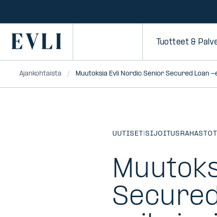
SIIRRY
SISÄLTÖÖN
Primary
Tuotteet & Palv
Ajankohtaista
Muutoksia Evli Nordic Senior Secured Loan -er
UUTISET
|
SIJOITUSRAHASTO
Muutoks
Secured