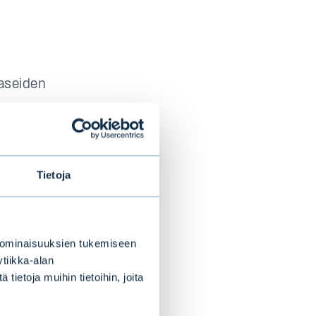
 aseiden
ta, talteenotto,
lla.
Tietoja
ijoituksiin, ja
van hyvin
 ominaisuuksien tukemiseen
tiikka-alan
 5.5.2026
ietoja muihin tietoihin, joita
.
oksista ja