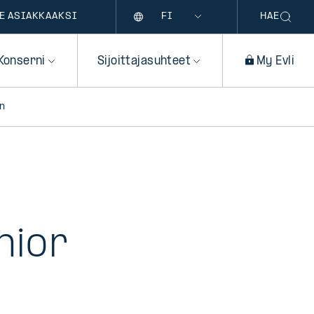
Kieli
E ASIAKKAAKSI
HAE
Konserni
Sijoittajasuhteet
My Evli
in
nior