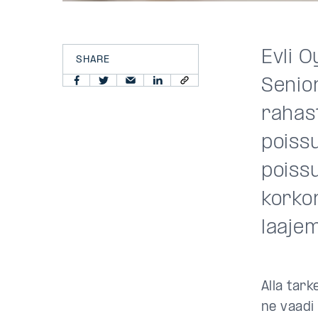
Evli O
SHARE
Senio
rahast
poissu
poiss
korko
laaje
Alla tar
ne vaadi