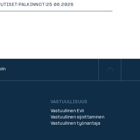
UUTISET
|
PALKINNOT
|
25.06.2026
iin
VASTUULLISUUS
Vastuullinen Evli
Vastuullinen sijoittaminen
Vastuullinen työnantaja