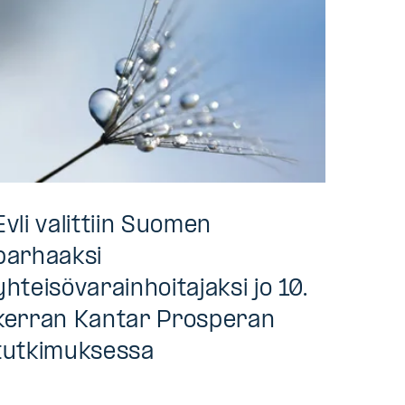
Evli valittiin Suomen
parhaaksi
yhteisövarainhoitajaksi jo 10.
kerran Kantar Prosperan
tutkimuksessa