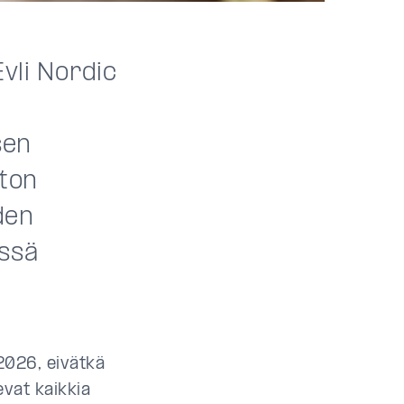
Evli Nordic
sen
ston
den
össä
2026, eivätkä
vat kaikkia