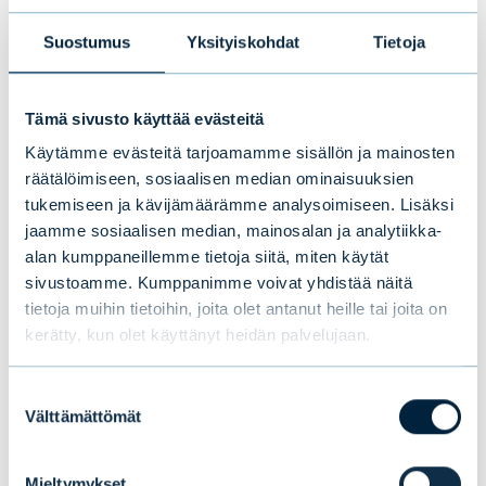
Suostumus
Yksityiskohdat
Tietoja
Tämä sivusto käyttää evästeitä
Käytämme evästeitä tarjoamamme sisällön ja mainosten
räätälöimiseen, sosiaalisen median ominaisuuksien
tukemiseen ja kävijämäärämme analysoimiseen. Lisäksi
jaamme sosiaalisen median, mainosalan ja analytiikka-
alan kumppaneillemme tietoja siitä, miten käytät
sivustoamme. Kumppanimme voivat yhdistää näitä
tietoja muihin tietoihin, joita olet antanut heille tai joita on
Evlin puolivuosikatsaus 1–6/2026:
kerätty, kun olet käyttänyt heidän palvelujaan.
Vakaata kasvua ensimmäisellä
vuosipuoliskolla
Suostumuksen
Välttämättömät
valinta
UUTISET
|
EVLI-KONSERNI
|
14.07.2026
Mieltymykset