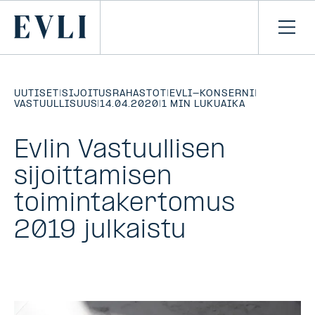
SIIRRY
SISÄLTÖÖN
Primary
Avaa
navi
UUTISET
|
SIJOITUSRAHASTOT
|
EVLI-KONSERNI
|
VASTUULLISUUS
|
14.04.2020
|
1 MIN LUKUAIKA
Evlin Vastuullisen
sijoittamisen
toimintakertomus
2019 julkaistu