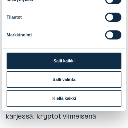
Tilastot
Markkinointi
Salli kaikki
Salli valinta
Uusi tutkimus paljastaa
suomalaisten sijoittajien suosikit:
Kiellä kaikki
osakkeet ja perinteiset rahastot
kärjessä, kryptot viimeisenä