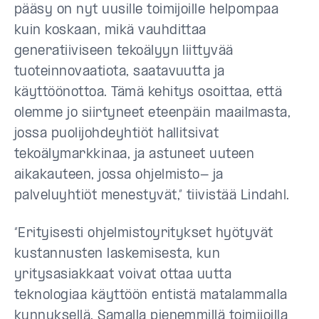
pääsy on nyt uusille toimijoille helpompaa
kuin koskaan, mikä vauhdittaa
generatiiviseen tekoälyyn liittyvää
tuoteinnovaatiota, saatavuutta ja
käyttöönottoa. Tämä kehitys osoittaa, että
olemme jo siirtyneet eteenpäin maailmasta,
jossa puolijohdeyhtiöt hallitsivat
tekoälymarkkinaa, ja astuneet uuteen
aikakauteen, jossa ohjelmisto- ja
palveluyhtiöt menestyvät,” tiivistää Lindahl.
“Erityisesti ohjelmistoyritykset hyötyvät
kustannusten laskemisesta, kun
yritysasiakkaat voivat ottaa uutta
teknologiaa käyttöön entistä matalammalla
kynnyksellä. Samalla pienemmillä toimijoilla