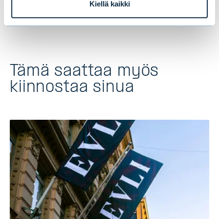
Kiellä kaikki
sivuilta sekä
www.evli.com/rahastot
.
Tämä saattaa myös
kiinnostaa sinua