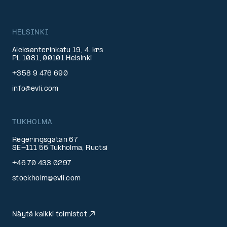
HELSINKI
Aleksanterinkatu 19, 4. krs
PL 1081, 00101 Helsinki
+358 9 476 690
info@evli.com
TUKHOLMA
Regeringsgatan 67
SE-111 56 Tukholma, Ruotsi
+46 70 433 0297
stockholm@evli.com
Näytä kaikki toimistot