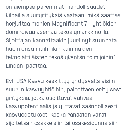
on aiempaa paremmat mahdollisuudet
kilpailla suuryrityksiä vastaan, mikä saattaa
horjuttaa monien Magnificent 7 -yhtiöiden
dominoivaa asemaa tekoälymarkkinoilla.
Sijoittajan kannattaakin juuri nyt suunnata
huomionsa muihinkin kuin näiden
teknojättiläisten tekoälykentän toimijoihin,”
Lindahl päättää.
Evli USA Kasvu keskittyy yhdysvaltalaisiin
suuriin kasvuyhtiöihin, painottaen erityisesti
yrityksiä, jotka osoittavat vahvaa
kasvupotentiaalia ja ylittävät säännöllisesti
kasvuodotukset. Koska rahaston varat
sijoitetaan osakkeisiin tai osakesidonnaisiin