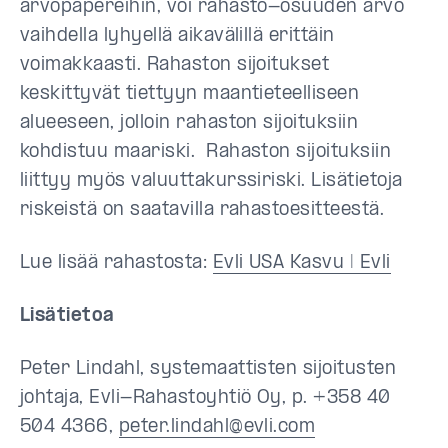
arvopapereihin, voi rahasto-osuuden arvo
vaihdella lyhyellä aikavälillä erittäin
voimakkaasti. Rahaston sijoitukset
keskittyvät tiettyyn maantieteelliseen
alueeseen, jolloin rahaston sijoituksiin
kohdistuu maariski. Rahaston sijoituksiin
liittyy myös valuuttakurssiriski. Lisätietoja
riskeistä on saatavilla rahastoesitteestä.
Lue lisää rahastosta:
Evli USA Kasvu | Evli
Lisätietoa
Peter Lindahl, systemaattisten sijoitusten
johtaja, Evli-Rahastoyhtiö Oy, p. +358 40
504 4366,
peter.lindahl@evli.com