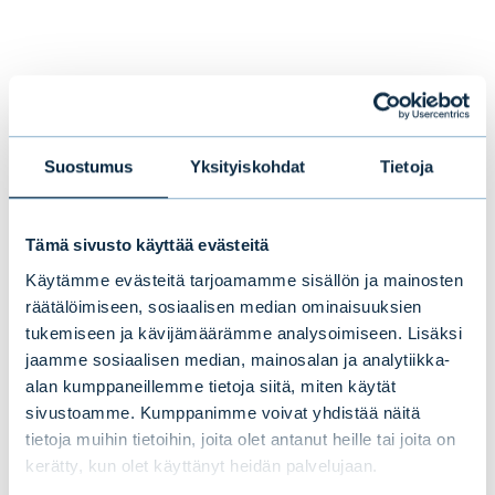
* Perinteiset (UCITS) rahastot.
**Lähde: Rahastoraportti 31.12.2024.
Rahaston B-sarjan tuotto 1.1.2024-
Suostumus
Yksityiskohdat
Tietoja
31.12.2024 oli 38,25 prosenttia ja toiminnan
alusta (6.9.2022-31.12.2024) 58,03
Tämä sivusto käyttää evästeitä
prosenttia ennen hallinnointipalkkion
Käytämme evästeitä tarjoamamme sisällön ja mainosten
veloittamista.
räätälöimiseen, sosiaalisen median ominaisuuksien
tukemiseen ja kävijämäärämme analysoimiseen. Lisäksi
Historiallinen tuotto ei ole tae tulevasta
jaamme sosiaalisen median, mainosalan ja analytiikka-
tuotosta. Tuotto on ilmoitettu bruttotuottona,
alan kumppaneillemme tietoja siitä, miten käytät
joista vähennetään hallinnointikulut
sivustoamme. Kumppanimme voivat yhdistää näitä
tietoja muihin tietoihin, joita olet antanut heille tai joita on
(vuosittain 0,75 %). Hallinnointipalkkion määrä
kerätty, kun olet käyttänyt heidän palvelujaan.
vähentää sijoittajan rahastosta saamaa