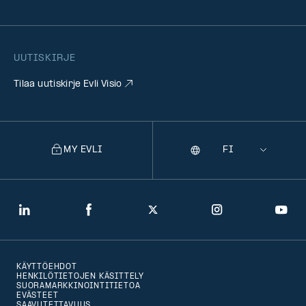
UUTISKIRJE
Tilaa uutiskirje Evli Visio
MY EVLI
Kieli
Selecting
a
language
will
LinkedIn
Facebook
Twitter
Instagram
You
navigate
to
KÄYTTÖEHDOT
that
HENKILÖTIETOJEN KÄSITTELY
SUORAMARKKINOINTITIETOA
version
EVÄSTEET
SAAVUTETTAVUUS