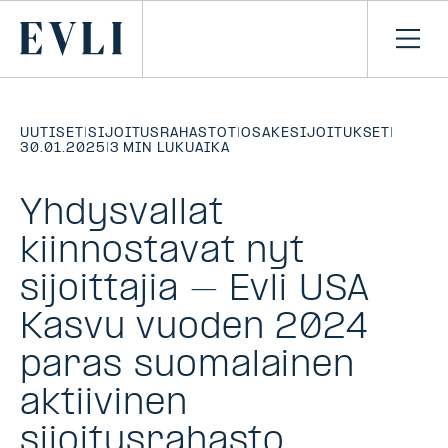
SIIRRY
SISÄLTÖÖN
Primary
Avaa
navi
UUTISET
|
SIJOITUSRAHASTOT
|
OSAKESIJOITUKSET
|
30.01.2025
|
3 MIN LUKUAIKA
Yhdysvallat
kiinnostavat nyt
sijoittajia – Evli USA
Kasvu vuoden 2024
paras suomalainen
aktiivinen
sijoitusrahasto