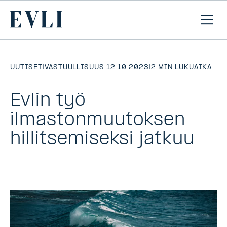
SIIRRY
SISÄLTÖÖN
Primary
Avaa
navi
UUTISET
|
VASTUULLISUUS
|
12.10.2023
|
2 MIN LUKUAIKA
Evlin työ
ilmastonmuutoksen
hillitsemiseksi jatkuu