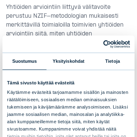
Yhtiöiden arviointiin liittyvä välitavoite
perustuu NZIF-metodologian mukaisesti
merkittävillä toimialoilla toimivien yhtiöiden
arviointiin siitä, miten yhtiöiden
liiketoimintamalli ja ilmastolinjaukset
suhteutuvat vähähiilisen yhteiskunnan
vaatimuksiin. Tämä tavoite tarjoaa selkeän
Suostumus
Yksityiskohdat
Tietoja
työkalun, joka painottaa eteenpäin katsovia
mittareita ja huomioi erilaiset vaatimukset
Tämä sivusto käyttää evästeitä
ilmastonmuutoksen kannalta merkittäville
Käytämme evästeitä tarjoamamme sisällön ja mainosten
toimialoille.
Menetelmä on myös linjassa Evlin
räätälöimiseen, sosiaalisen median ominaisuuksien
vaikuttamistyön kanssa ja tuo
tukemiseen ja kävijämäärämme analysoimiseen. Lisäksi
konkreettisuutta ilmastotyöhön.
jaamme sosiaalisen median, mainosalan ja analytiikka-
alan kumppaneillemme tietoja siitä, miten käytät
sivustoamme. Kumppanimme voivat yhdistää näitä
tietoja muihin tietoihin, joita olet antanut heille tai joita on