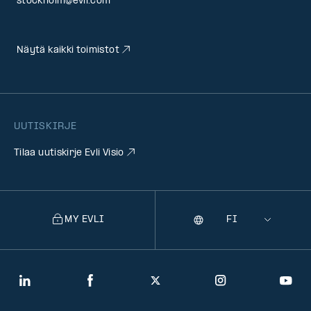
stockholm@evli.com
Näytä kaikki toimistot
UUTISKIRJE
Tilaa uutiskirje Evli Visio
MY EVLI
Kieli
Selecting
a
language
will
LinkedIn
Facebook
Twitter
Instagram
You
navigate