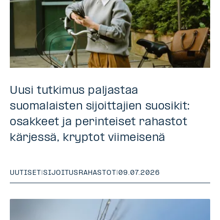
Uusi tutkimus paljastaa
suomalaisten sijoittajien suosikit:
osakkeet ja perinteiset rahastot
kärjessä, kryptot viimeisenä
UUTISET
|
SIJOITUSRAHASTOT
|
09.07.2026