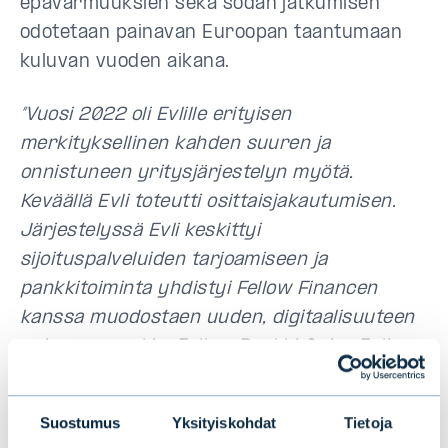
epävarmuuksien sekä sodan jatkumisen
odotetaan painavan Euroopan taantumaan
kuluvan vuoden aikana.
”Vuosi 2022 oli Evlille erityisen
merkityksellinen kahden suuren ja
onnistuneen yritysjärjestelyn myötä.
Keväällä Evli toteutti osittaisjakautumisen.
Järjestelyssä Evli keskittyi
sijoituspalveluiden tarjoamiseen ja
pankkitoiminta yhdistyi Fellow Financen
kanssa muodostaen uuden, digitaalisuuteen
nojaavan pankin, Fellow Pankki Oyj:n. Evli on
merkittävä omistaja sulautumisessa
syntyneessä pankissa. Syksyllä Evli
Suostumus
Yksityiskohdat
Tietoja
puolestaan vahvisti asemaansa Suomen