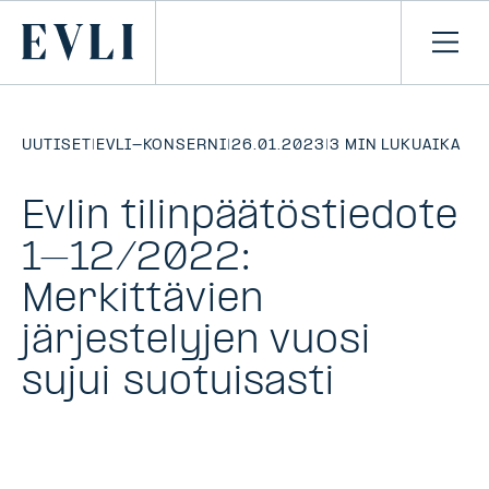
SIIRRY
SISÄLTÖÖN
Primary
Avaa
navi
UUTISET
|
EVLI-KONSERNI
|
26.01.2023
|
3 MIN LUKUAIKA
Evlin tilinpäätöstiedote
1–12/2022:
Merkittävien
järjestelyjen vuosi
sujui suotuisasti