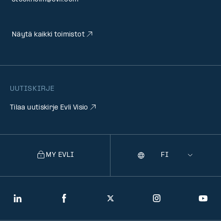
Näytä kaikki toimistot
UUTISKIRJE
Tilaa uutiskirje Evli Visio
MY EVLI
Kieli
Selecting
a
language
will
LinkedIn
Facebook
Twitter
Instagram
You
navigate