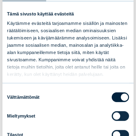
johtavana varainhoitajana sulauttamalla EAB
Group Oyj:n itseensä. Järjestelyt osaltaan
Tämä sivusto käyttää evästeitä
rasittivat Evlin kannattavuutta kuluneella
Käytämme evästeitä tarjoamamme sisällön ja mainosten
räätälöimiseen, sosiaalisen median ominaisuuksien
tilikaudella, mutta niistä on odotettavissa
tukemiseen ja kävijämäärämme analysoimiseen. Lisäksi
positiivisia synergioita tulevina vuosina”
,
jaamme sosiaalisen median, mainosalan ja analytiikka-
Evlin toimitusjohtaja
Maunu Lehtimäki
sanoo.
alan kumppaneillemme tietoja siitä, miten käytät
sivustoamme. Kumppanimme voivat yhdistää näitä
”Markkina- ja toimintaympäristön heikkous
tietoja muihin tietoihin, joita olet antanut heille tai joita on
heijastui Evlin neljännen vuosineljänneksen
kerätty, kun olet käyttänyt heidän palvelujaan.
tuloskehitykseen. Nettoliikevaihto laski noin
16 prosenttia ja oli 29,4 miljoonaa euroa.
Suostumuksen
Välttämättömät
valinta
Konsernin liikevoitto laski noin 70 prosenttia
ja oli 5,0 miljoonaa euroa. Vaihtoehtoisten
Mieltymykset
sijoitustuotteiden sekä
kannustinliiketoiminnan palkkiotuotot
Tilastot
kasvoivat, mutta perinteisten rahastojen ja