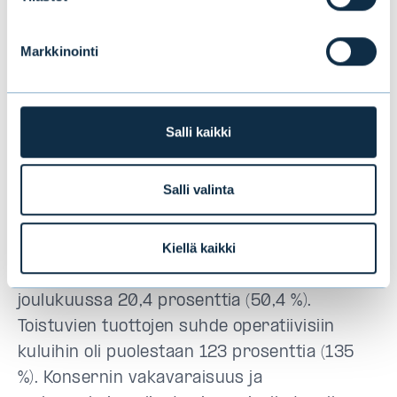
Corporate Finance -yksikön palkkiotuotot
jäivät selvästi edellisvuotta alemmiksi.
Markkinointi
Palkkiotuottojen laskuun vaikuttivat
omaisuusarvojen lasku, lisääntyneet
lunastukset ja yrityskauppa-aktiviteetin
Salli kaikki
hidastuminen. Tämän lisäksi viimeisen
vuosineljänneksen tulosta rasittivat
Salli valinta
kertaluonteiset erät liittyen EAB Group Oyj:n
fuusioon”
, Lehtimäki jatkaa.
Kiellä kaikki
Evlin oman pääoman tuotto oli tammi-
joulukuussa 20,4 prosenttia (50,4 %).
Toistuvien tuottojen suhde operatiivisiin
kuluihin oli puolestaan 123 prosenttia (135
%). Konsernin vakavaraisuus ja