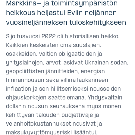
Markkina- ja toimintaympäristön
heikkous heijastui Evlin neljännen
vuosineljänneksen tuloskehitykseen
Sijoitusvuosi 2022 oli historiallisen heikko.
Kaikkien keskeisten omaisuuslajien,
osakkeiden, valtion obligaatioiden ja
yrityslainojen, arvot laskivat Ukrainan sodan,
geopoliittisten jännitteiden, energian
hinnannousun sekä villinä laukanneen
inflaation ja sen hillitsemiseksi nousseiden
ohjauskorkojen saattelemana. Yhdysvaltain
dollarin nousun seurauksena myös monen
kehittyvän talouden budjettivaje ja
velanhoitokustannukset nousivat ja
maksukyvyttömyysriski lisääntyi.