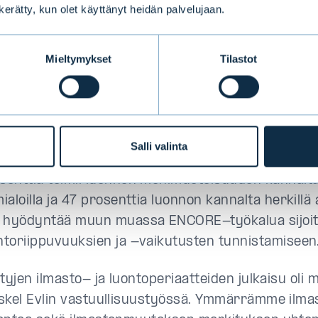
n kerätty, kun olet käyttänyt heidän palvelujaan.
i jatkoi vaikuttamistyötään ilmaston ja luonnon 
5 Evlin itsenäinen ilmastovaikuttaminen kohdistui 
Mieltymykset
Tilastot
asto- ja luontovaikuttaminen 10 yhtiöön. Vuoden a
llistui myös 88 yhtiökokoukseen.
in luontoanalyysi sai jatkoa.
Evli analysoi osake- j
tyslainarahastojensa altistumista luontoriskeille T
Salli valinta
oitusalalle suosittelemilla mittareilla. Evlin sijoituk
senttia toimii luonnon monimuotoisuuden kannalta 
mialoilla ja 47 prosenttia luonnon kannalta herkillä a
i hyödyntää muun muassa ENCORE-työkalua sijoi
ntoriippuvuuksien ja -vaikutusten tunnistamiseen
tyjen ilmasto- ja luontoperiaatteiden julkaisu oli 
skel Evlin vastuullisuustyössä. Ymmärrämme ilmas