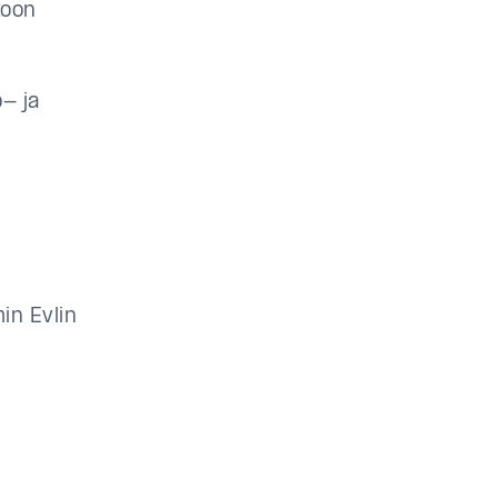
koon
- ja
in Evlin