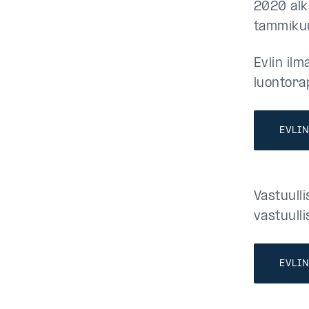
2020 alk
tammiku
Evlin il
luontora
EVLI
Vastuull
vastuull
EVLI