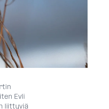
rtin
ten Evli
 liittyviä