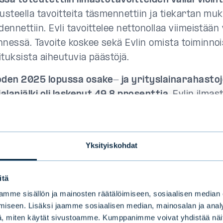
issä toteutettiin ilmastotavoitteiden väliarvioint
usteella tavoitteita täsmennettiin ja tiekartan muk
dennettiin. Evli tavoittelee nettonollaa viimeistää
nessä. Tavoite koskee sekä Evlin omista toiminnoi
oituksista aiheutuvia päästöjä.
den 2025 lopussa osake- ja yrityslainarahastoj
lijalanjälki oli laskenut 49,8 prosenttia.
Evlin ilmas
itavoitteena on sijoitusten hiilidioksidipäästöjen la
sentilla vuoteen 2030 mennessä vertailuvuodesta
Yksityiskohdat
in eteneminen kohti nettonollaa jatkui.
Net Zero 
oitteen välitavoitteiden mukaisesti merkittävien to
oituksista noin 60 prosenttia oli vuoden 2025 lopus
itä
autunut nettonollaan tai mukautumassa nettonoll
mme sisällön ja mainosten räätälöimiseen, sosiaalisen median
oitteena on 65 prosentin osuus vuoteen 2030 me
iseen. Lisäksi jaamme sosiaalisen median, mainosalan ja analy
, miten käytät sivustoamme. Kumppanimme voivat yhdistää näitä t
tailuvuonna 2022 osuus oli 42 prosenttia.