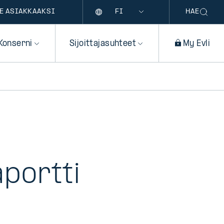
Kieli
E ASIAKKAAKSI
HAE
Konserni
Sijoittajasuhteet
My Evli
aportti