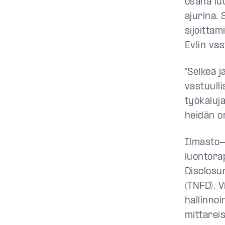
osana lu
ajurina.
sijoittam
Evlin va
“Selkeä j
vastuull
työkaluja
heidän o
Ilmasto-
luontora
Disclosu
(TNFD). 
hallinnoi
mittareis