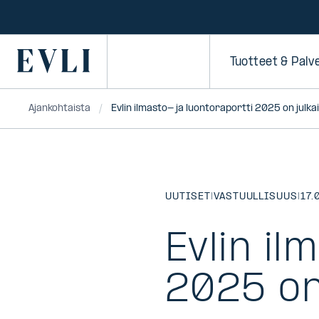
SIIRRY
SISÄLTÖÖN
Primary
Tuotteet & Palv
Ajankohtaista
Evlin ilmasto- ja luontoraportti 2025 on julka
UUTISET
|
VASTUULLISUUS
|
17.
Evlin il
2025 on