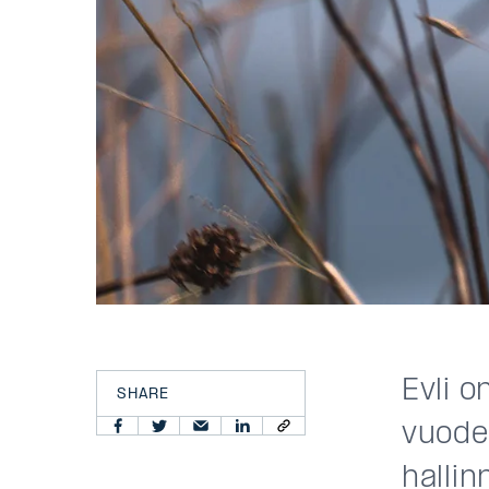
Evli o
SHARE
vuode
hallin