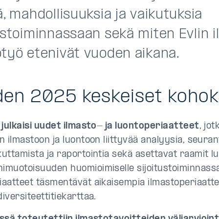
ä, mahdollisuuksia ja vaikutuksia
ustoiminnassaan sekä miten Evlin 
otyö etenivät vuoden aikana.
en 2025 keskeiset koho
i julkaisi uudet ilmasto- ja luontoperiaatteet
, jo
in ilmastoon ja luontoon liittyvää analyysia, seuran
kuttamista ja raportointia sekä asettavat raamit 
imuotoisuuden huomioimiselle sijoitustoiminnassa
iaatteet täsmentävät aikaisempia ilmastoperiaattei
diversiteettitiekarttaa.