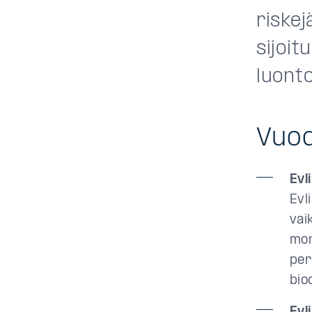
riskej
sijoit
luont
Vuod
Evl
Evl
vai
mon
per
bio