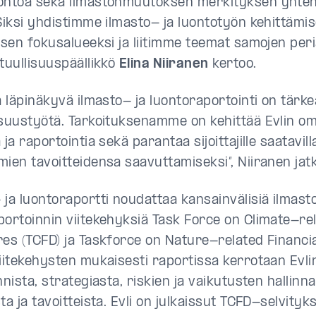
ontoa sekä ilmastonmuutoksen merkityksen yhte
 Siksi yhdistimme ilmasto- ja luontotyön kehittämi
isen fokusalueeksi ja liitimme teemat samojen peria
stuullisuuspäällikkö
Elina Niiranen
kertoo.
a läpinäkyvä ilmasto- ja luontoraportointi on tärke
isuustyötä. Tarkoituksenamme on kehittää Evlin om
 ja raportointia sekä parantaa sijoittajille saatavil
mien tavoitteidensa saavuttamiseksi”, Niiranen jat
 ja luontoraportti noudattaa kansainvälisiä ilmast
portoinnin viitekehyksiä Task Force on Climate-rel
res (TCFD) ja Taskforce on Nature-related Financi
Viitekehysten mukaisesti raportissa kerrotaan Evli
nnista, strategiasta, riskien ja vaikutusten hallinn
ta ja tavoitteista. Evli on julkaissut TCFD-selvity