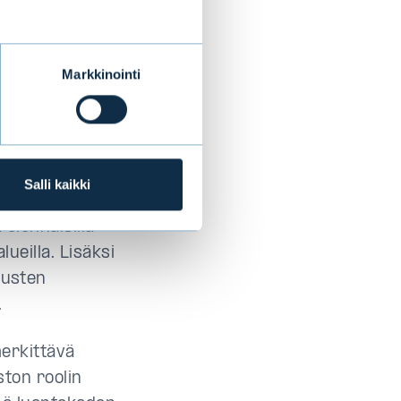
puolesta.
Vuonna
14 yhtiöön ja
Markkinointi
ikana Evli
a
NFD:n
Salli kaikki
sista 49
olennaisilla
lueilla. Lisäksi
tusten
.
merkittävä
ton roolin