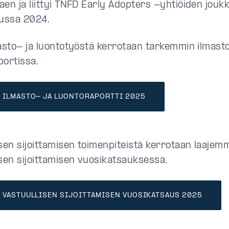
aen ja liittyi TNFD Early Adopters -yhtiöiden jouk
ussa 2024.
masto- ja luontotyöstä kerrotaan tarkemmin ilmasto
portissa.
N ILMASTO- JA LUONTORAPORTTI 2025
isen sijoittamisen toimenpiteistä kerrotaan laajemm
isen sijoittamisen vuosikatsauksessa.
N VASTUULLISEN SIJOITTAMISEN VUOSIKATSAUS 2025