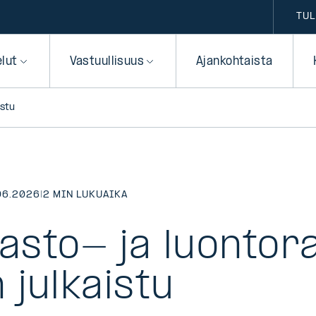
TUL
elut
Vastuullisuus
Ajankohtaista
istu
06.2026
|
2 MIN LUKUAIKA
masto- ja luontor
 julkaistu