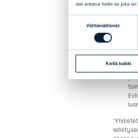
olet antanut heille tai joita o
Evl
Suostumuksen
202
Välttämättömät
valinta
ilm
osa
Evl
yri
Kiellä kaikki
rah
pro
toi
Evl
luo
“Yhdistet
edistysa