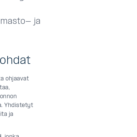
ilmasto- ja
kohdat
tka ohjaavat
taa,
luonnon
. Yhdistetyt
ta ja