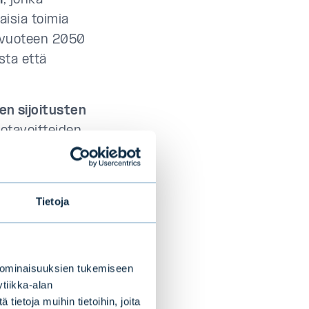
i
, jonka
aisia toimia
n vuoteen 2050
sta että
en sijoitusten
totavoitteiden
sku 50
 2019.
Tietoja
Asset Managers
imialojen
sa nettonolla,
aan.
 ominaisuuksien tukemiseen
nnessä.
tiikka-alan
ietoja muihin tietoihin, joita