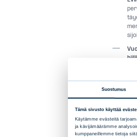
Evl
per
täy
men
sij
Vuo
hii
väl
pro
Suostumus
Evl
-al
sij
Tämä sivusto käyttää eväste
muk
Käytämme evästeitä tarjoama
Tav
ja kävijämäärämme analysoim
kumppaneillemme tietoja siitä
Ver