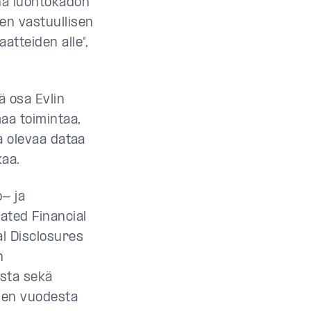
nä luontokadon
sen vastuullisen
atteiden alle“,
ä osa Evlin
aa toimintaa,
la olevaa dataa
kaa.
o- ja
ated Financial
al Disclosures
n
asta sekä
ksen vuodesta