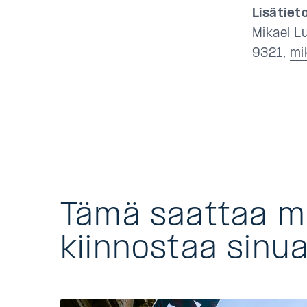
Lisätieto
Mikael L
9321,
mi
Tämä saattaa 
kiinnostaa sinu