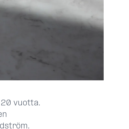
 20 vuotta.
en
ndström.