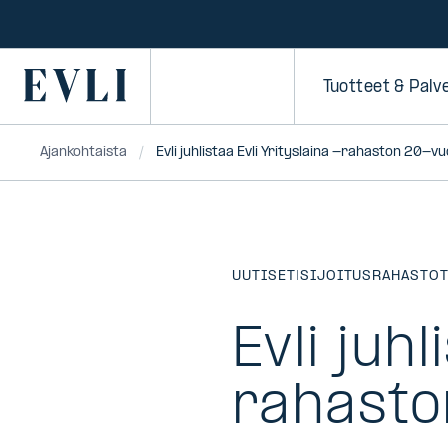
SIIRRY
SISÄLTÖÖN
Primary
Tuotteet & Palv
Ajankohtaista
Evli juhlistaa Evli Yrityslaina -rahaston 20-vu
UUTISET
|
SIJOITUSRAHASTO
Evli juhl
rahasto