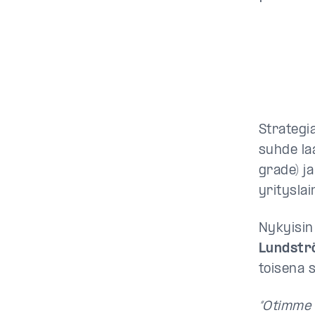
Strategi
suhde la
grade) j
yrityslai
Nykyisin
Lundst
toisena 
“Otimme 