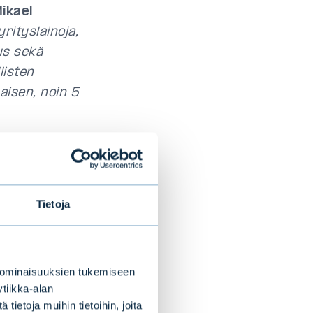
ikael
ityslainoja,
us sekä
listen
aisen, noin 5
attomia
BB-.
tusten
Tietoja
 alemman
tsevat BBB- ja
 ominaisuuksien tukemiseen
ssover-alueen,
tiikka-alan
ietoja muihin tietoihin, joita
in