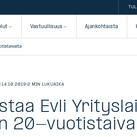
TUL
elut
Vastuullisuus
Ajankohtaista
otistaivalta
T
|
14.10.2019
|
2 MIN LUKUAIKA
istaa Evli Yritysl
n 20-vuotistaiva