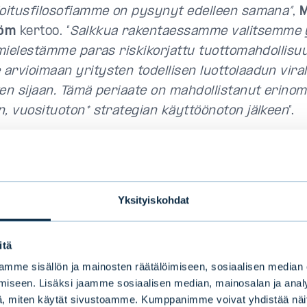
joitusfilosofiamme on pysynyt edelleen samana”
,
M
röm
kertoo. “
Salkkua rakentaessamme valitsemme yr
n mielestämme paras riskikorjattu tuottomahdollisu
arvioimaan yritysten todellisen luottolaadun viral
ten sijaan. Tämä periaate on mahdollistanut erinom
n, vuosituoton* strategian käyttöönoton jälkeen
”.
yslaina sisältää enintään 20 prosenttia luokittelem
inoja, ja salkun keskimääräinen luottoluokitus on B
tajat voivat lisätä joustavuutta muuttamalla sijoi
Yksityiskohdat
a aktiivisesti.
 luottoluokituksen (investment grade A–AAA) ja
itä
kituksen (high yield B) yrityslainojen välissä sijai
mme sisällön ja mainosten räätälöimiseen, sosiaalisen median
oluokituksen lainat muodostavat niin sanotun cro
iseen. Lisäksi jaamme sosiaalisen median, mainosalan ja analy
, miten käytät sivustoamme. Kumppanimme voivat yhdistää näitä t
joaa houkuttelevaa tuottoa matalan ja korkean risk