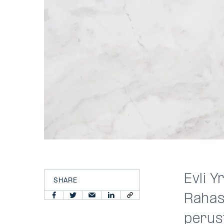
Evli Y
SHARE
Rahas
perus