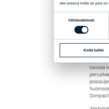
olet antanut heille tai joita o
välimaas
yrityslai
Suostumuksen
ylemmän 
Välttämättömät
valinta
alhainen
Ympärist
näkökohd
Kiellä kaikki
yritysla
yhteisty
kanssa m
perusteel
poissulj
huomioon
Compact 