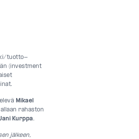
ki/tuotto-
män (investment
aiset
inat.
televä
Mikael
nallaan rahaston
Jani Kurppa
.
en jälkeen,