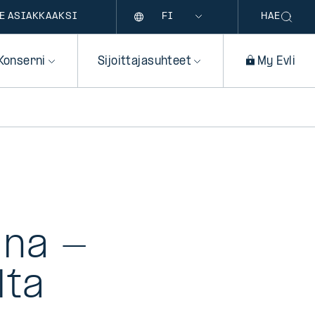
Kieli
E ASIAKKAAKSI
HAE
Konserni
Sijoittajasuhteet
My Evli
aina -
lta