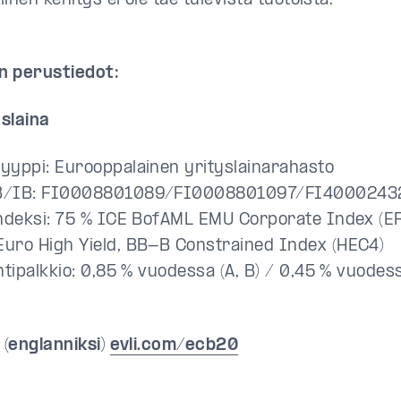
llinen kehitys ei ole tae tulevista tuotoista.
n perustiedot:
yslaina
yyppi: Eurooppalainen yrityslainarahasto
B/IB: FI0008801089/FI0008801097/FI4000243
indeksi: 75 % ICE BofAML EMU Corporate Index (E
uro High Yield, BB-B Constrained Index (HEC4)
ntipalkkio: 0,85 % vuodessa (A, B) / 0,45 % vuodess
 (englanniksi)
evli.com/ecb20