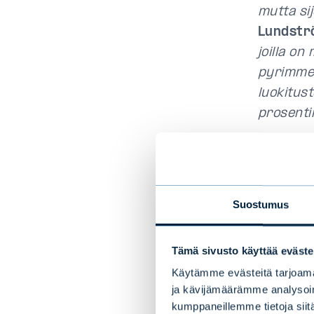
mutta si
Lundst
joilla o
pyrimme 
luokitus
prosenti
Evli Yrit
yritysla
Salkunhoi
Suostumus
duraatiot
"Ylemmän
Tämä sivusto käyttää eväste
luottoluo
Käytämme evästeitä tarjoama
BB-luott
ja kävijämäärämme analysoim
kumppaneillemme tietoja siitä
joka tar