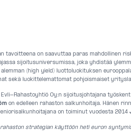
an tavoitteena on saavuttaa paras mahdollinen ris
ajassa sijoitusuniversumissa, joka yhdistää ylem
a alemman (high yield) luottoluokituksen eurooppal
nat sekä luokittelemattomat pohjoismaiset yritysla
 Evli-Rahastoyhtiö Oy:n sijoitusjohtajana työsken
röm
on edelleen rahaston salkunhoitaja. Hänen rin
seniorisalkunhoitajana on toiminut vuodesta 2014
rahaston strategian käyttöön heti euron syntymis