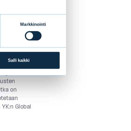
hjoismaiset
orrelaatio
yslainoihin on
Markkinointi
yvät ESG-
sa ja
Salli kaikki
äätöksensä
ausryhmän
musten
otka on
otetaan
 YK:n Global