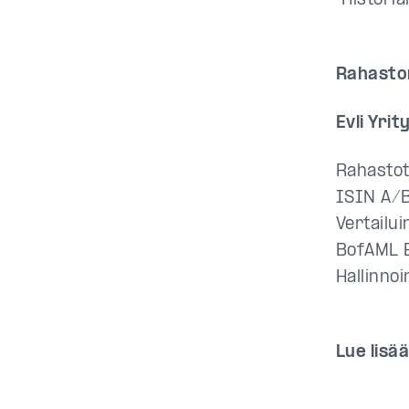
*Historia
Rahasto
Evli Yrit
Rahastot
ISIN A/
Vertailu
BofAML E
Hallinnoi
Lue lisää