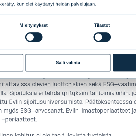
n kerätty, kun olet käyttänyt heidän palvelujaan.
tossa. Erittäin kiinnostavat luokittelemattomat po
nat tuovat salkkuun lisää hajautusta, sillä niiden k
ja alemman luottoluokituksen eurooppalaisiin yrit
Mieltymykset
Tilastot
”,
Mikael Lundström
sanoo.
öön, yhteiskuntaan ja hyvään hallintotapaan liitt
at otetaan aktiivisesti huomioon sijoitusprosessis
Salli valinta
inojen valinnassa. Salkunhoitajat tekevät sijoitusp
össä ESG-tiimin ja vastuullisen sijoittamisen ohj
itattavissa olevien luottoriskien sekä ESG-vaati
la. Sijoituksia ei tehdä yrityksiin tai toimialoihin, j
ettu Evlin sijoitusuniversumista. Päätöksenteossa 
 myös ESG-arvosanat, Evlin ilmastoperiaatteet ja
-periaatteet.