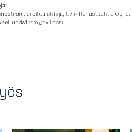
ja:
undström, sijoitusjohtaja, Evli-Rahastoyhtiö Oy, p
kael.lundstrom@evli.com
myös
a