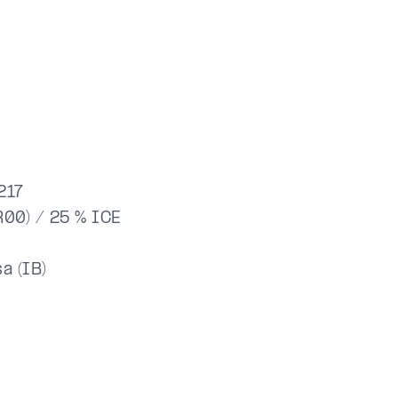
217
R00) / 25 % ICE
a (IB)