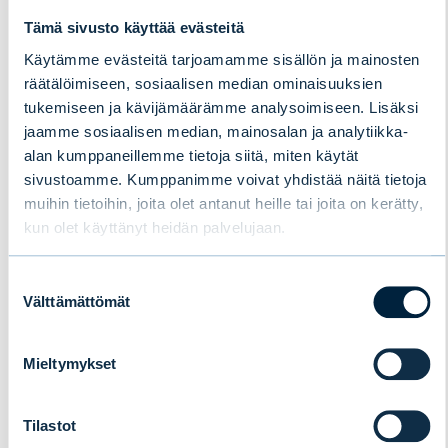
Tämä sivusto käyttää evästeitä
Käytämme evästeitä tarjoamamme sisällön ja mainosten
räätälöimiseen, sosiaalisen median ominaisuuksien
Uusi tutkimus paljastaa
tukemiseen ja kävijämäärämme analysoimiseen. Lisäksi
suomalaisten sijoittajien suosikit:
jaamme sosiaalisen median, mainosalan ja analytiikka-
osakkeet ja perinteiset rahastot
alan kumppaneillemme tietoja siitä, miten käytät
sivustoamme. Kumppanimme voivat yhdistää näitä tietoja
kärjessä, kryptot viimeisenä
muihin tietoihin, joita olet antanut heille tai joita on kerätty,
kun olet käyttänyt heidän palvelujaan.
UUTISET
|
SIJOITUSRAHASTOT
|
09.07.2026
Suostumuksen
Välttämättömät
valinta
Mieltymykset
Tilastot