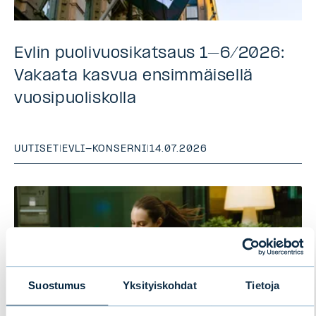
Evlin puolivuosikatsaus 1–6/2026:
Vakaata kasvua ensimmäisellä
vuosipuoliskolla
UUTISET
|
EVLI-KONSERNI
|
14.07.2026
Suostumus
Yksityiskohdat
Tietoja