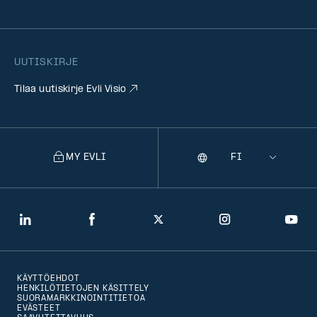
UUTISKIRJE
Tilaa uutiskirje Evli Visio
MY EVLI
Kieli
Selecting
a
language
will
LinkedIn
Facebook
Twitter
Instagram
You
navigate
to
KÄYTTÖEHDOT
that
HENKILÖTIETOJEN KÄSITTELY
SUORAMARKKINOINTITIETOA
version
EVÄSTEET