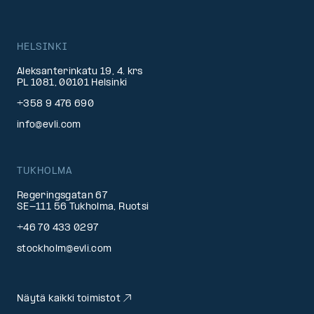
HELSINKI
Aleksanterinkatu 19, 4. krs
PL 1081, 00101 Helsinki
+358 9 476 690
info@evli.com
TUKHOLMA
Regeringsgatan 67
SE-111 56 Tukholma, Ruotsi
+46 70 433 0297
stockholm@evli.com
Näytä kaikki toimistot