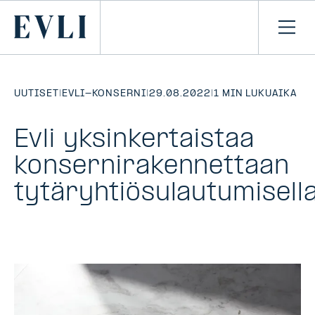
SIIRRY
SISÄLTÖÖN
Primary
Avaa
navi
UUTISET
|
EVLI-KONSERNI
|
29.08.2022
|
1 MIN LUKUAIKA
Evli yksinkertaistaa
konsernirakennettaan
tytäryhtiösulautumisell