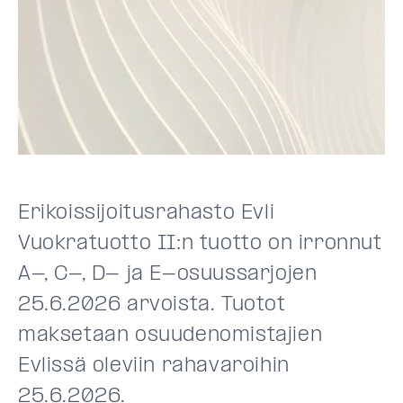
Erikoissijoitusrahasto Evli
Vuokratuotto II:n tuotto on irronnut
A-, C-, D- ja E-osuussarjojen
25.6.2026 arvoista. Tuotot
maksetaan osuudenomistajien
Evlissä oleviin rahavaroihin
25.6.2026.