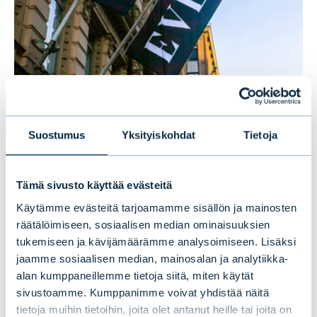
Evlin puolivuosikatsaus 1–6/2026:
Vakaata kasvua ensimmäisellä
Suostumus
Yksityiskohdat
Tietoja
vuosipuoliskolla
Tämä sivusto käyttää evästeitä
UUTISET
|
EVLI-KONSERNI
|
14.07.2026
Käytämme evästeitä tarjoamamme sisällön ja mainosten
räätälöimiseen, sosiaalisen median ominaisuuksien
tukemiseen ja kävijämäärämme analysoimiseen. Lisäksi
jaamme sosiaalisen median, mainosalan ja analytiikka-
alan kumppaneillemme tietoja siitä, miten käytät
sivustoamme. Kumppanimme voivat yhdistää näitä
tietoja muihin tietoihin, joita olet antanut heille tai joita on