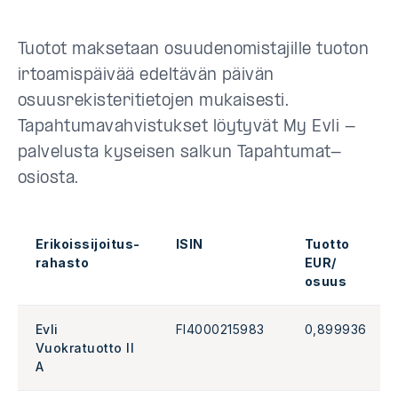
Tuotot maksetaan osuudenomistajille tuoton
irtoamispäivää edeltävän päivän
osuusrekisteritietojen mukaisesti.
Tapahtumavahvistukset löytyvät My Evli -
palvelusta kyseisen salkun Tapahtumat-
osiosta.
Erikoissijoitus-
ISIN
Tuotto
rahasto
EUR/
osuus
Evli
FI4000215983
0,899936
Vuokratuotto II
A