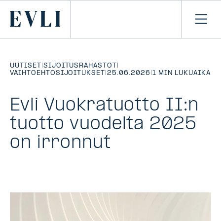
SIIRRY
SISÄLTÖÖN
Primary
Avaa
navi
UUTISET
|
SIJOITUSRAHASTOT
|
VAIHTOEHTOSIJOITUKSET
|
25.06.2026
|
1 MIN LUKUAIKA
Evli Vuokratuotto II:n
tuotto vuodelta 2025
on irronnut