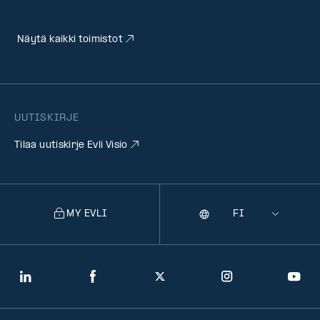
Näytä kaikki toimistot
UUTISKIRJE
Tilaa uutiskirje Evli Visio
MY EVLI
Kieli
Selecting
a
language
will
LinkedIn
Facebook
Twitter
Instagram
You
navigate