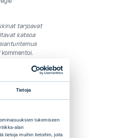
negie
rkkinat tarjoavat
altavat katsoa
asiantuntemus
f
kommentoi.
entistä paremmin
ien ja
Tietoja
salkunhoitajan,
ta 2010 ja ollut
haston
 ominaisuuksien tukemiseen
Ivan
tiikka-alan
nantajina,
ietoja muihin tietoihin, joita