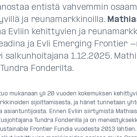
panostaa entistä vahvemmin osaa
yvillä ja reunamarkkinoilla.
Mathia
aa Evliin kehittyvien ja reunamark
adina ja Evli Emerging Frontier 
i salkunhoitajana 1.12.2025. Mathi
e Tundra Fonderilta.
tuo mukanaan yli 20 vuoden kokemuksen kehittyvi
kkinoiden sijoittamisesta, ja hänet tunnetaan yht
a asiantuntijoista. Ennen Evliin siirtymistä Mathias
itusjohtajana Tundra Fonderilla ja on menestyksek
ustainable Frontier Fundia vuodesta 2013 lähtien.