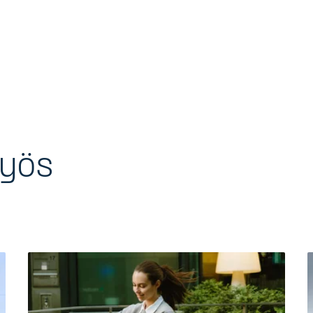
myös
a