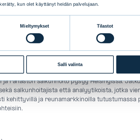
 rahaston Senior Advisoreiksi.
n kerätty, kun olet käyttänyt heidän palvelujaan.
ää kehittyviä ja reunamarkkinoita kiinnostavana ja
Mieltymykset
Tilastot
kenttänä ja vahvistaa tiimiään vastatakseen entis
en tarpeisiin. Olemme innoissamme, että Mathias lii
le entistä enemmän kehittyvien ja reunamarkkinoi
ntemusta
”, Evli-Rahastoyhtiön toimitusjohtaja
Kim 
Salli valinta
rging Frontier -rahaston sijoitusstrategia ja -filo
n ja rahaston salkunhoito pysyy Helsingissä. Jatko
ekä salkunhoitajista että analyytikoista, jotka vie
sti kehittyvillä ja reunamarkkinoilla tutustumassa p
ohteisiin.