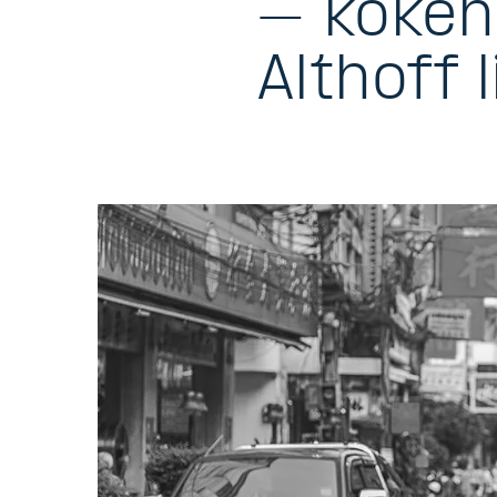
– koken
Althoff l