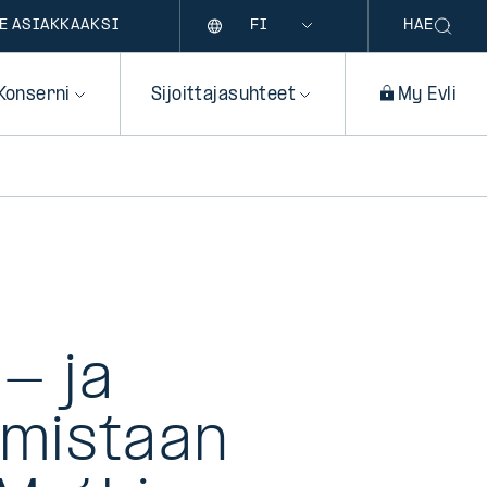
Kieli
E ASIAKKAAKSI
HAE
Konserni
Sijoittajasuhteet
My Evli
n- ja
amistaan