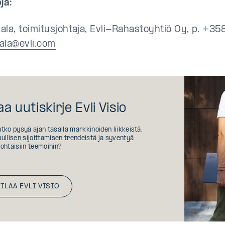
ja:
ala, toimitusjohtaja, Evli-Rahastoyhtiö Oy, p. +35
ala@evli.com
aa uutiskirje Evli Visio
tko pysyä ajan tasalla markkinoiden liikkeistä,
ullisen sijoittamisen trendeistä ja syventyä
ohtaisiin teemoihin?
TILAA EVLI VISIO