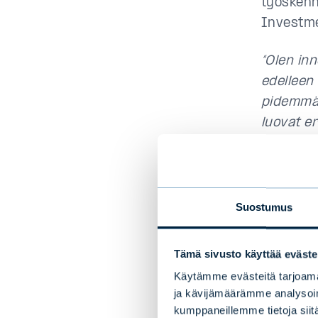
työskenn
Investme
“Olen inn
edelleen 
pidemmäl
luovat e
Uusi rekr
ja vahvis
reunamar
Suostumus
reunamar
Antti Si
Tämä sivusto käyttää eväste
osa Evli
Käytämme evästeitä tarjoama
perustam
ja kävijämäärämme analysoim
Nechun
kumppaneillemme tietoja siitä