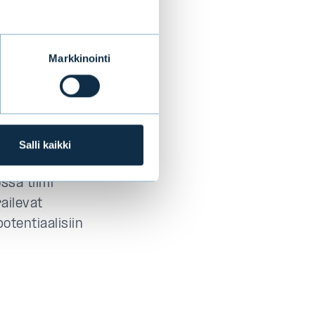
 kasvavana
Markkinointi
tä paremmin
ttyy tiimiin ja
den
Pessala
sanoo.
Salli kaikki
sofia pysyvät
ssa tiimi
railevat
otentiaalisiin