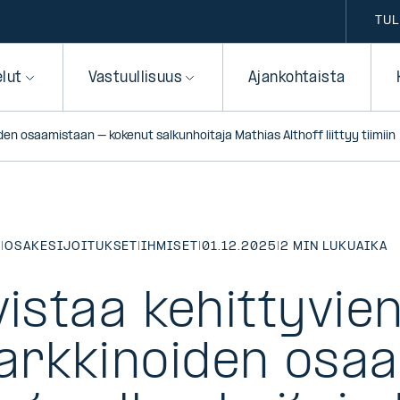
TUL
elut
Vastuullisuus
Ajankohtaista
en osaamistaan – kokenut salkunhoitaja Mathias Althoff liittyy tiimiin
T
|
OSAKESIJOITUKSET
|
IHMISET
|
01.12.2025
|
2 MIN LUKUAIKA
vistaa kehittyvie
rkkinoiden osa