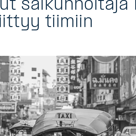
ut salkunhoitaja
iittyy tiimiin