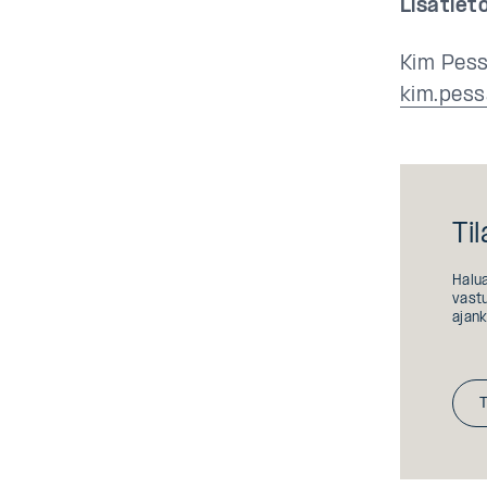
Lisätieto
Kim Pess
kim.pess
Til
Halua
vastu
ajank