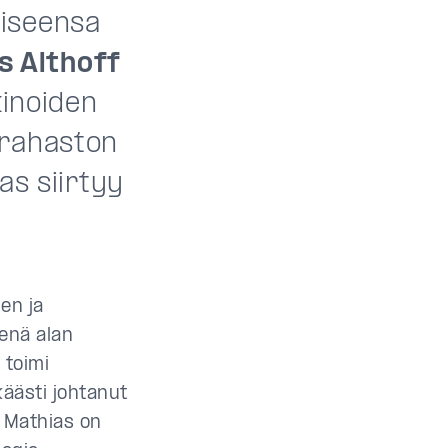
miseensa
s Althoff
kinoiden
-rahaston
as siirtyy
en ja
enä alan
 toimi
käästi johtanut
 Mathias on