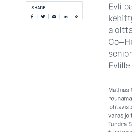
Evli 
SHARE
kehitt
aloitt
Co-He
senior
Evlill
Mathias 
reunamar
johtavist
varasijo
Tundra S