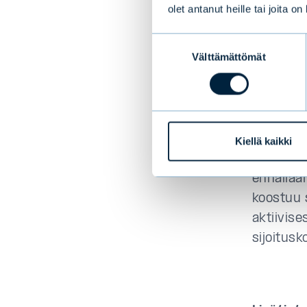
siirtyvät
olet antanut heille tai joita o
Suostumuksen
“
Evli pit
Välttämättömät
valinta
sijoitus
asiakkaid
tuo meil
asiantu
Kiellä kaikki
Evli Eme
ennallaa
koostuu s
aktiivise
sijoitusk