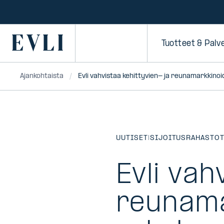
SIIRRY
SISÄLTÖÖN
Primary
Tuotteet & Palv
Ajankohtaista
Evli vahvistaa kehittyvien- ja reunamarkkinoid
UUTISET
|
SIJOITUSRAHASTO
Evli vah
reunama