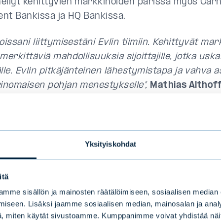
ellyt kehittyvien markkinoiden parissa myös Car
nt Bankissa ja HQ Bankissa.
oissani liittymisestäni Evlin tiimiin. Kehittyvät ma
merkittäviä mahdollisuuksia sijoittajille, jotka usk
le. Evlin pitkäjänteinen lähestymistapa ja vahva 
rinomaisen pohjan menestykselle”,
Mathias Althof
ytointi tukee Evlin tavoitetta palvella asiakkaita 
taa Evlin asiantuntemusta kasvavilla kehittyvillä ja
kkinoilla. Mathias tulee työskentelemään kehittyv
Yksityiskohdat
kkinoiden toisen Co-Headina ja rahaston seniori 
vosen
, kanssa. Antti on työskennellyt Evlillä vuodes
itä
 Emerging Frontier -rahaston salkunhoitotiimiä ra
mme sisällön ja mainosten räätälöimiseen, sosiaalisen median
isesta eli vuodesta 2013 alkaen.
Burton Flynn
ja
iseen. Lisäksi jaamme sosiaalisen median, mainosalan ja analy
aev
, jotka toimivat aiemmin rahaston sijoitusneuvo
, miten käytät sivustoamme. Kumppanimme voivat yhdistää näitä t