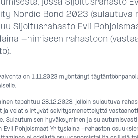
umisesta, jossa Sijoitusrahasto Ev
ity Nordic Bond 2023 (sulautuva 
tuu Sijoitusrahasto Evli Pohjoisma
slaina -nimiseen rahastoon (vasta
o).
valvonta on 1.11.2023 myöntänyt täytäntöönpano
selle.
inen tapahtuu 28.12.2023, jolloin sulautuva rahas
 ja velat siirtyvät selvitysmenettelyttä vastaanot
le. Sulautumisen hyväksyminen ja sulautumisvast
n Evli Pohjoismaat Yrityslaina -rahaston osuuksie