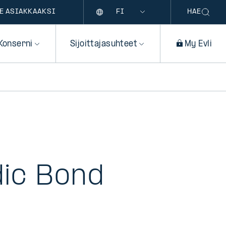
Kieli
E ASIAKKAAKSI
HAE
Konserni
Sijoittajasuhteet
My Evli
dic Bond