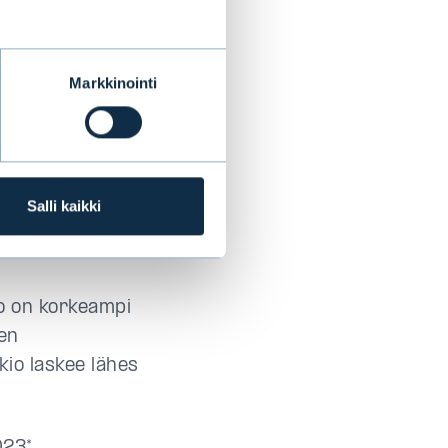
aina rahastolla
Markkinointi
nottavaan
assa
istävät muiden
yviä
Salli kaikki
rkoitetulla
io on korkeampi
een
kio laskee lähes