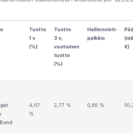
ulautumiseen osallistuvista rahastoista per 31.8.2
to
Tuotto
Tuotto
Hallinnointi-
Pä
1 v
3 v,
palkkio
(mil
(%)
vuotuinen
€)
tuotto
(%)
rget
4,07
2,77 %
0,85 %
50,
y
%
 Bond