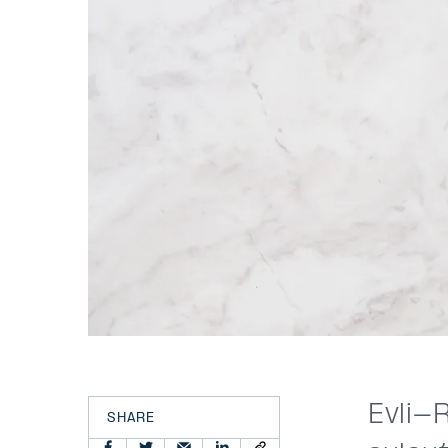
Evli-
SHARE