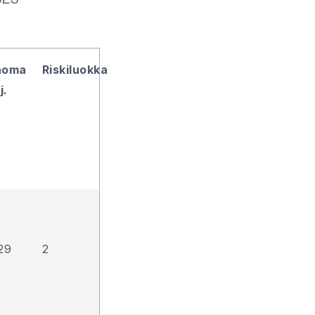
023*
äoma
Riskiluokka
j.
29
2