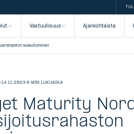
TUL
elut
Vastuullisuus
Ajankohtaista
itusrahaston sulautuminen
T
|
14.11.2023
|
5 MIN LUKUAIKA
rget Maturity Nor
ijoitusrahaston