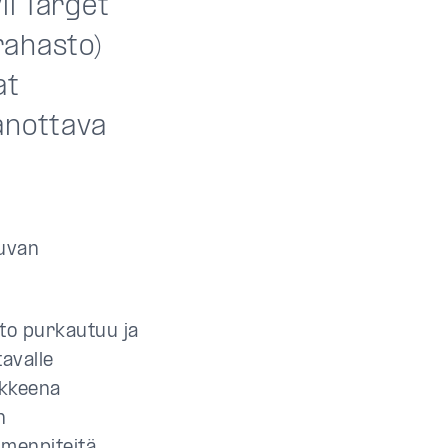
li Target
rahasto)
at
anottava
luvan
to purkautuu ja
tavalle
ikkeena
n