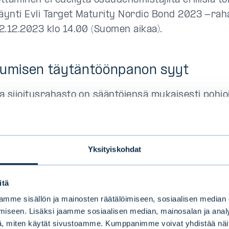
taminen ei edellytä osuudenomistajilta erillisiä to
ynti Evli Target Maturity Nordic Bond 2023 -raha
2.12.2023 klo 14.00 (Suomen aikaa).
tumisen täytäntöönpanon syyt
a sijoitusrahasto on sääntöjensä mukaisesti pohj
inarahasto, jonka sijoitusstrategia on määräaikain
ään 31.12.2023. Sulautumiseen osallistuvat sijoitu
 pohjoismaisia yrityslainarahastoja, joiden pääasi
Yksityiskohdat
kohteet vastaavat toisiaan. Koska sulautuvan sijoi
inen sijoitusstrategia päättyy, rahaston jäljellä o
itä
än sulautumisella vastaavaa strategiaa toteuttava
oitusstrategia ei ole määräaikainen. Osuudenomista
mme sisällön ja mainosten räätälöimiseen, sosiaalisen median
iseen. Lisäksi jaamme sosiaalisen median, mainosalan ja analy
osuuksiaan sulautuvassa rahastossa, pääsevät s
, miten käytät sivustoamme. Kumppanimme voivat yhdistää näitä t
joittajaksi vastaavaa strategiaa toteuttavaan vas