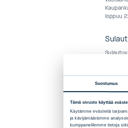
vastaanot
Kaupankä
loppuu 2
Sulau
Sulautuv
yritysla
viimeist
molemmat
Suostumus
sijoitus
määräaika
Tämä sivusto käyttää eväste
siirretä
jonka sij
Käytämme evästeitä tarjoama
ja kävijämäärämme analysoim
lunasta 
kumppaneillemme tietoja siitä
myötä si