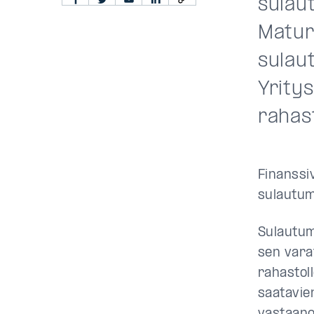
sulaut
Matur
sulau
Yrity
rahast
Finanssi
sulautumi
Sulautum
sen varat
rahastol
saatavie