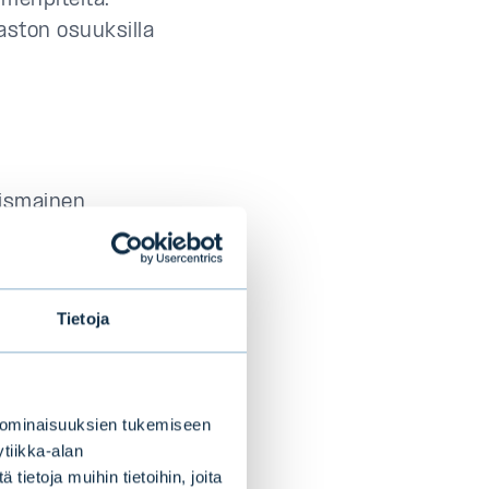
imenpiteitä.
ston osuuksilla
oismainen
en ja päättyy
srahastot ovat
alliset
Tietoja
tusrahaston
levat varat
an rahastoon,
jat, jotka eivät
 ominaisuuksien tukemiseen
tiikka-alan
ulautumisen
ietoja muihin tietoihin, joita
taanottavaan