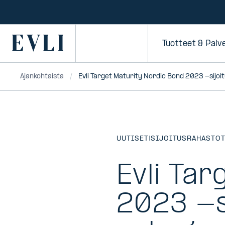
SIIRRY
SISÄLTÖÖN
Primary
Tuotteet & Palv
Ajankohtaista
Evli Target Maturity Nordic Bond 2023 -sijo
UUTISET
|
SIJOITUSRAHASTO
Evli Ta
2023 -s