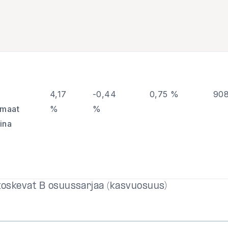
4,17
-0,44
0,75 %
908
smaat
%
%
aina
koskevat B osuussarjaa (kasvuosuus)