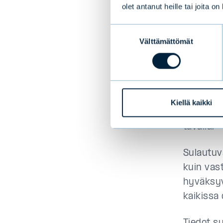
olet antanut heille tai joita o
rahastoo
Suostumuksen
Molemmat 
Välttämättömät
valinta
on sama 
rahastoo
rahastos
ominaisu
Kiellä kaikki
ominaisu
tavalla.
Sulautuv
kuin vast
hyväksyv
kaikissa