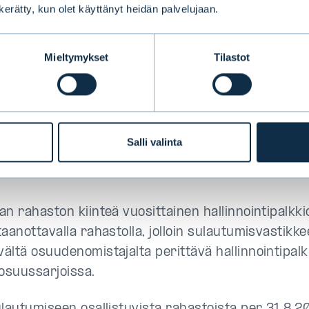
n kerätty, kun olet käyttänyt heidän palvelujaan.
n.
rahastot ovat aktiivisia. Evli Pohjoismaat Yritysl
Mieltymykset
Tilastot
riskiluokka kuin sulautuvalla rahastolla ja vastaa
n kohdistuvat riskit ovat vastaavia kuin sulautuv
sa. Sekä sulautuva että vastaanottava rahasto ed
uksiensa ohella ympäristöön ja yhteiskuntaan liitt
Salli valinta
uksia Tiedonantovelvoiteasetuksen 8. artiklassa ta
an rahaston kiinteä vuosittainen hallinnointipalkk
aanottavalla rahastolla, jolloin sulautumisvastikk
ältä osuudenomistajalta perittävä hallinnointipalk
 osuussarjoissa.