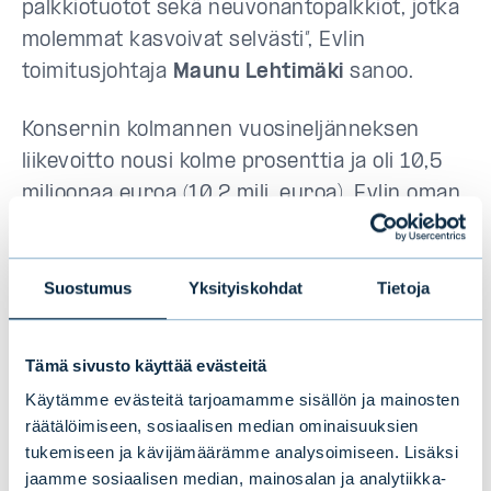
palkkiotuotot sekä neuvonantopalkkiot, jotka
molemmat kasvoivat selvästi”, Evlin
toimitusjohtaja
Maunu Lehtimäki
sanoo.
Konsernin kolmannen vuosineljänneksen
liikevoitto nousi kolme prosenttia ja oli 10,5
miljoonaa euroa (10,2 milj. euroa). Evlin oman
pääoman tuotto ensimmäiseltä yhdeksältä
kuukaudelta oli 35,8 prosenttia (22,8 %).
Suostumus
Yksityiskohdat
Tietoja
Toistuvien tuottojen suhde operatiivisiin
kuluihin oli 136 prosenttia (133 %).
Tämä sivusto käyttää evästeitä
”Hallinnoitavat asiakasvarat nousivat
Käytämme evästeitä tarjoamamme sisällön ja mainosten
positiivisen markkinakehityksen ja
räätälöimiseen, sosiaalisen median ominaisuuksien
nettomerkintöjen myötä 18,7 miljardiin
tukemiseen ja kävijämäärämme analysoimiseen. Lisäksi
euroon (17,1 mrd. euroa). Myös Evlin
jaamme sosiaalisen median, mainosalan ja analytiikka-