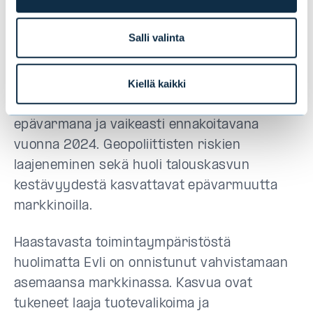
luontopositiiviseen talouteen.
Salli valinta
Näkymät vuodelle 2024 ennallaan
Kiellä kaikki
Toimintaympäristön arvioidaan jatkuvan
epävarmana ja vaikeasti ennakoitavana
vuonna 2024. Geopoliittisten riskien
laajeneminen sekä huoli talouskasvun
kestävyydestä kasvattavat epävarmuutta
markkinoilla.
Haastavasta toimintaympäristöstä
huolimatta Evli on onnistunut vahvistamaan
asemaansa markkinassa. Kasvua ovat
tukeneet laaja tuotevalikoima ja