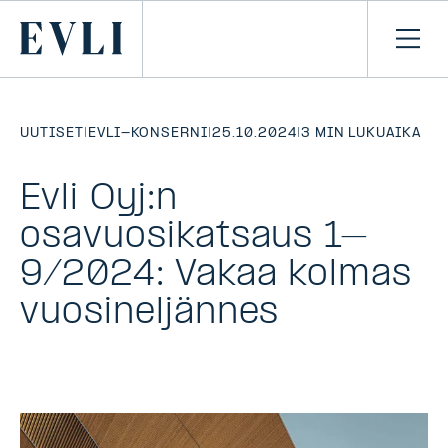
SIIRRY
SISÄLTÖÖN
Primary
Avaa
navi
UUTISET
|
EVLI-KONSERNI
|
25.10.2024
|
3 MIN LUKUAIKA
Evli Oyj:n
osavuosikatsaus 1–
9/2024: Vakaa kolmas
vuosineljännes