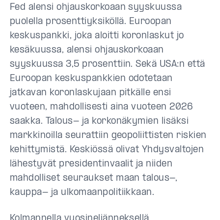
Fed alensi ohjauskorkoaan syyskuussa
puolella prosenttiyksiköllä. Euroopan
keskuspankki, joka aloitti koronlaskut jo
kesäkuussa, alensi ohjauskorkoaan
syyskuussa 3,5 prosenttiin. Sekä USA:n että
Euroopan keskuspankkien odotetaan
jatkavan koronlaskujaan pitkälle ensi
vuoteen, mahdollisesti aina vuoteen 2026
saakka. Talous- ja korkonäkymien lisäksi
markkinoilla seurattiin geopoliittisten riskien
kehittymistä. Keskiössä olivat Yhdysvaltojen
lähestyvät presidentinvaalit ja niiden
mahdolliset seuraukset maan talous-,
kauppa- ja ulkomaanpolitiikkaan.
Kolmannella vuosineljänneksellä