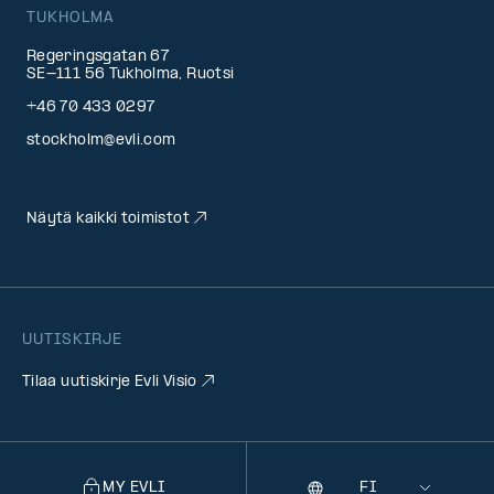
TUKHOLMA
Regeringsgatan 67
SE-111 56 Tukholma, Ruotsi
+46 70 433 0297
stockholm@evli.com
Näytä kaikki toimistot
UUTISKIRJE
Tilaa uutiskirje Evli Visio
MY EVLI
Kieli