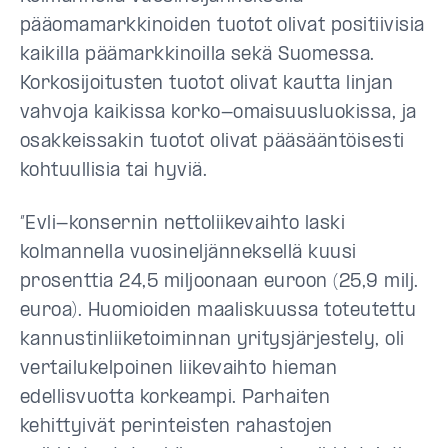
pääomamarkkinoiden tuotot olivat positiivisia
kaikilla päämarkkinoilla sekä Suomessa.
Korkosijoitusten tuotot olivat kautta linjan
vahvoja kaikissa korko-omaisuusluokissa, ja
osakkeissakin tuotot olivat pääsääntöisesti
kohtuullisia tai hyviä.
”Evli-konsernin nettoliikevaihto laski
kolmannella vuosineljänneksellä kuusi
prosenttia 24,5 miljoonaan euroon (25,9 milj.
euroa). Huomioiden maaliskuussa toteutettu
kannustinliiketoiminnan yritysjärjestely, oli
vertailukelpoinen liikevaihto hieman
edellisvuotta korkeampi. Parhaiten
kehittyivät perinteisten rahastojen