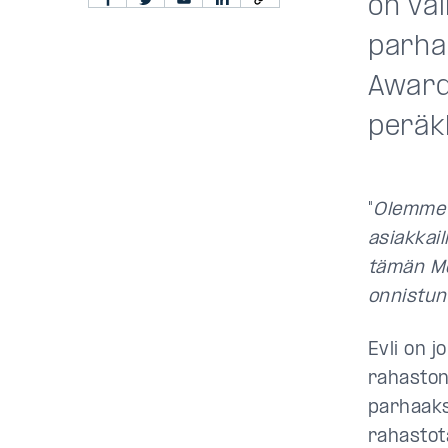
on va
parha
Awards
peräk
"
Olemme a
asiakkai
tämän Mo
onnistun
Evli on 
rahaston
parhaaks
rahastot