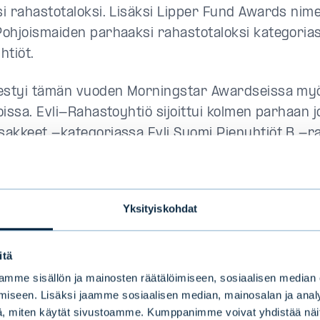
i rahastotaloksi. Lisäksi Lipper Fund Awards nimes
ohjoismaiden parhaaksi rahastotaloksi kategoria
htiöt.
estyi tämän vuoden Morningstar Awardseissa my
oissa. Evli-Rahastoyhtiö sijoittui kolmen parhaan 
akkeet -kategoriassa Evli Suomi Pienyhtiöt B -ra
 korot -kategoriassa Evli Globaali Korko B -rahast
a pohjoismainen varainhoitaja
Yksityiskohdat
si viime vuonna Suomen kolmanneksi suurimmaksi 
itä
ijoitustutkimuksen rahastovertailussa ja pitää pa
mme sisällön ja mainosten räätälöimiseen, sosiaalisen median
023 Evli keräsi toiseksi eniten rahastomerkintöj
iseen. Lisäksi jaamme sosiaalisen median, mainosalan ja analy
astoyhtiön hallinnoimien perinteisten sijoitusraha
, miten käytät sivustoamme. Kumppanimme voivat yhdistää näitä t