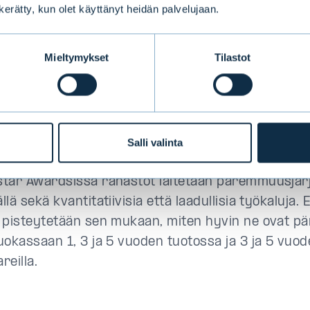
skettu pääoma kasvoi 15 %:lla 10 miljardiin euroon
n kerätty, kun olet käyttänyt heidän palvelujaan.
a oli sijoitettuna osakerahastoihin ja kaksi kolma
astoihin.
Mieltymykset
Tilastot
a Evlillä on johtava markkina-asema omaisuuden
ssa. Olemme nyt hyvällä vauhdilla luomassa myö
a ja näin vahvistamassa asemaamme Pohjoismaid
Salli valinta
itajana
", Pessala toteaa.
tar Awardsissa rahastot laitetaan paremmuusjär
lä sekä kvantitatiivisia että laadullisia työkaluja.
 pisteytetään sen mukaan, miten hyvin ne ovat pä
uokassaan 1, 3 ja 5 vuoden tuotossa ja 3 ja 5 vuo
reilla.