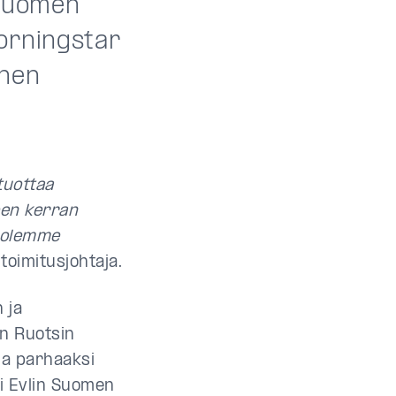
 Suomen
orningstar
inen
tuottaa
een kerran
ä olemme
toimitusjohtaja.
 ja
n Ruotsin
la parhaaksi
i Evlin Suomen