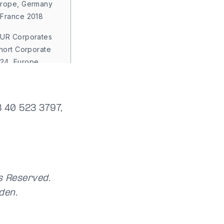
urope, Germany
 France 2018
EUR Corporates
Short Corporate
24, Europe,
ics 2021
 Emerging Mkts
ing Frontier –
8 40 523 3797,
ope, Nordics and
 Nordic Small and
ish Small Cap -
ts Reserved.
den.
Nordic: Evli
and Nordics 2021