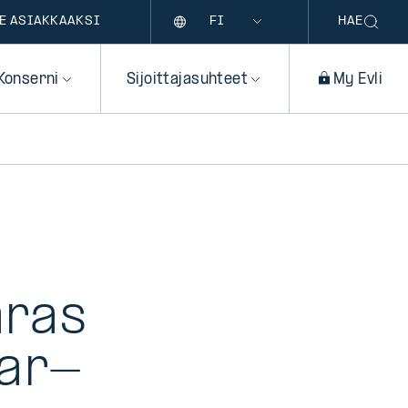
Kieli
E ASIAKKAAKSI
HAE
Konserni
Sijoittajasuhteet
My Evli
aras
tar-