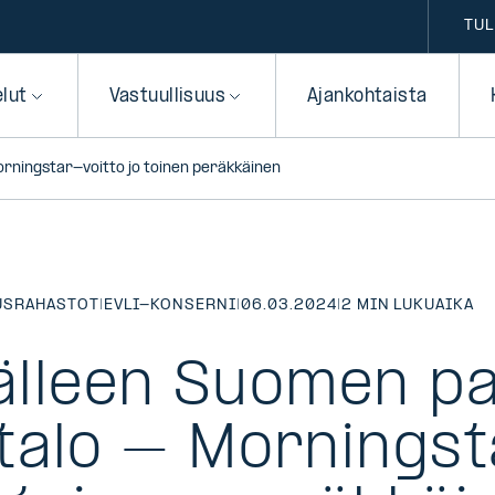
TUL
elut
Vastuullisuus
Ajankohtaista
orningstar-voitto jo toinen peräkkäinen
USRAHASTOT
|
EVLI-KONSERNI
|
06.03.2024
|
2 MIN LUKUAIKA
 jälleen Suomen p
talo – Mornings