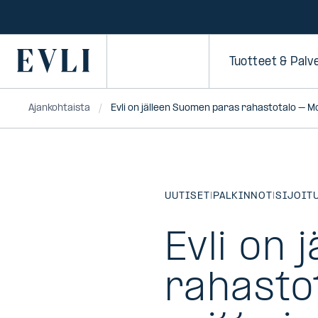
SIIRRY
SISÄLTÖÖN
Primary
Tuotteet & Palv
Ajankohtaista
Evli on jälleen Suomen paras rahastotalo – M
UUTISET
|
PALKINNOT
|
SIJOIT
Evli on
rahasto