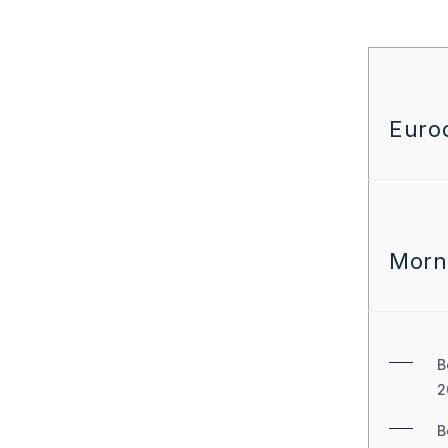
Euro
Morn
B
2
B