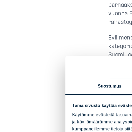
parhaaks
vuonna P
rahastoy
Evli men
kategori
Suomi-os
Eurooppa
Johtav
Suostumus
Evli nou
Tämä sivusto käyttää eväste
Suomen S
Käytämme evästeitä tarjoama
Vuonna 2
ja kävijämäärämme analysoim
Evli-Rah
kumppaneillemme tietoja siitä