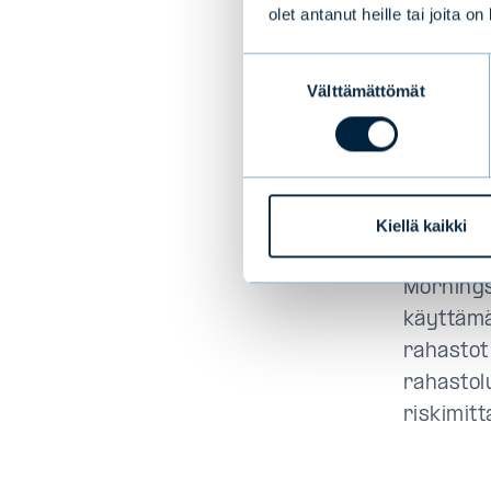
yhteenla
olet antanut heille tai joita o
kolmasos
Suostumuksen
korkorah
Välttämättömät
valinta
”
Suomess
rahastoi
Ruotsiss
Kiellä kaikki
varainho
Mornings
käyttämäl
rahastot
rahastol
riskimitta