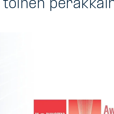
o toinen peräkkäi