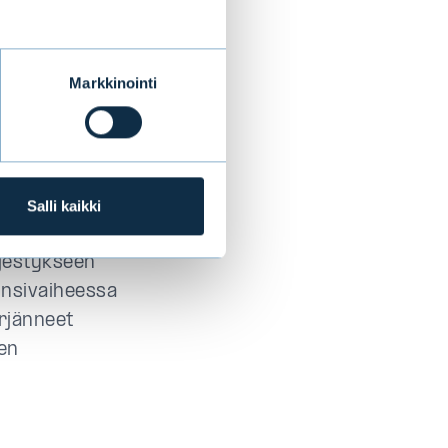
. Tästä noin
sosaa
Markkinointi
hoidossa ja
s vahvaa asemaa
en johtavana
Salli kaikki
jestykseen
 Ensivaiheessa
rjänneet
den