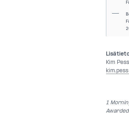
F
B
F
2
T
S
Lisätieto
B
Kim Pess
S
kim.pess
B
S
E
1 Mornin
F
Awarded 
C