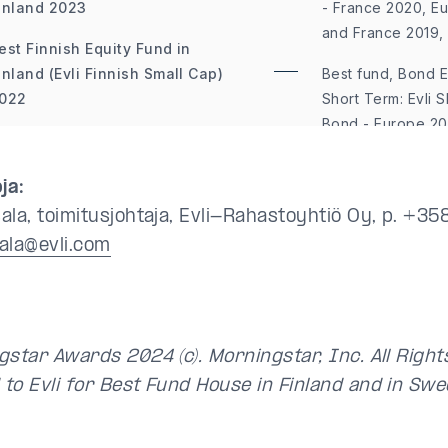
inland 2023
- France 2020, E
and France 2019,
est Finnish Equity Fund in
inland (Evli Finnish Small Cap)
Best fund, Bond 
022
Short Term: Evli 
Bond - Europe 20
OP 3 Fund House Overall in
Germany and Nord
weden 2021
ja:
Best fund, Equity
est Fund House Overall in
Global: Evli Emerg
ala, toimitusjohtaja, Evli-Rahastoyhtiö Oy, p. +35
weden 2020
Europe 2024, Eur
ala@evli.com
France 2023
est Fixed Income Manager in
pain 2019
Best fund, Equity
Mid-Cap: Evli Finn
UR Bond Fund in Finland,
Nordics 2023
gstar Awards 2024 (c). Morningstar, Inc. All Righ
rance and Spain (Evli
to Evli for Best Fund House in Finland and in Swe
orporate Bond Fund) 2018
Best fund, Equity 
Nordic - Europe 