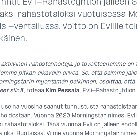
linnut Evli-Rahastoyhtiön jälleen
aksi rahastotaloksi vuotuisessa M
 -vertailussa. Voitto on Evlille to
käinen.
ktiivinen rahastonhoitaja, ja tavoitteenamme on 
llemme pitkän aikavälin arvoa. Se, että saimme jäll
rningstarin myöntämän palkinnon, osoittaa, ett
eet siinä
", toteaa
Kim Pessala
, Evli-Rahastoyhtiön 
jo useina vuosina saanut tunnustusta rahastoistaan
hoidostaan. Vuonna 2020 Morningstar nimesi Evli
i rahastotaloksi. Tänä vuonna Evli on jälleen ehdol
aloksi Ruotsissa. Viime vuonna Morningstar nimes