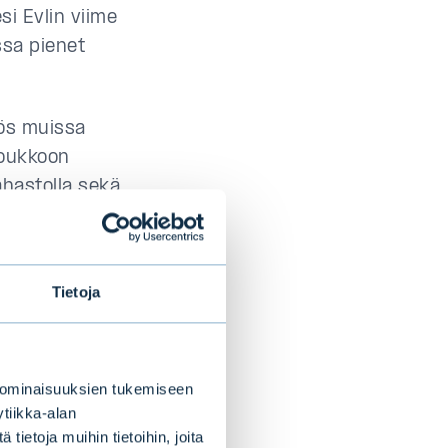
i Evlin viime
ssa pienet
ös muissa
joukkoon
hastolla sekä
olla.
Tietoja
rahastoyhtiöksi
ikkaa edelleen.
 ominaisuuksien tukemiseen
ä Suomessa ja
tiikka-alan
stojen
ietoja muihin tietoihin, joita