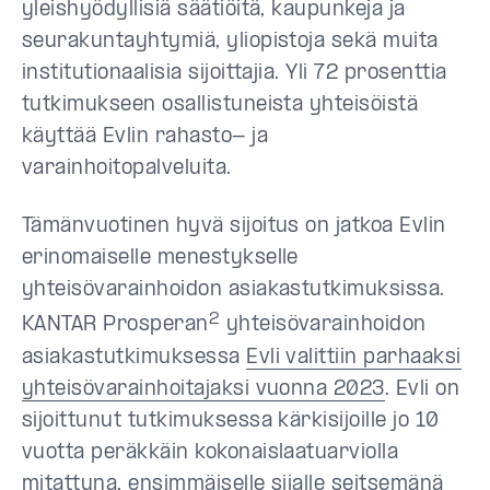
yleishyödyllisiä säätiöitä, kaupunkeja ja
seurakuntayhtymiä, yliopistoja sekä muita
institutionaalisia sijoittajia. Yli 72 prosenttia
tutkimukseen osallistuneista yhteisöistä
käyttää Evlin rahasto- ja
varainhoitopalveluita.
Tämänvuotinen hyvä sijoitus on jatkoa Evlin
erinomaiselle menestykselle
yhteisövarainhoidon asiakastutkimuksissa.
2
KANTAR Prosperan
yhteisövarainhoidon
asiakastutkimuksessa
Evli valittiin parhaaksi
yhteisövarainhoitajaksi vuonna 2023
. Evli on
sijoittunut tutkimuksessa kärkisijoille jo 10
vuotta peräkkäin kokonaislaatuarviolla
mitattuna, ensimmäiselle sijalle seitsemänä