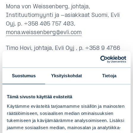
Mona von Weissenberg, johtaja,
Instituutiomyynti ja -asiakkaat Suomi, Evli
Oyj, p. +358 405 757 403,
mona.weissenberg@evli.com
Timo Hovi, johtaja, Evli Oyj
, p. +358 9 4766
9306,
timo.hovi@evli.com
Suostumus
Yksityiskohdat
Tietoja
1
SFR Scandinavian Financial Research,
”Institutional Investment Services Finland 2023,
Tämä sivusto käyttää evästeitä
Competitive Positioning Report, Investment
Käytämme evästeitä tarjoamamme sisällön ja mainosten
Services Combined, Average of all Criteria, Large
räätälöimiseen, sosiaalisen median ominaisuuksien
Asset Managers”.
tukemiseen ja kävijämäärämme analysoimiseen. Lisäksi
jaamme sosiaalisen median, mainosalan ja analytiikka-
2