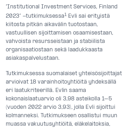
”Institutional Investment Services, Finland
1
2023” -tutkimuksessa
Evli sai erityistä
kiitosta pitkän aikavälin tuotostaan,
vastuullisen sijoittamisen osaamisestaan,
vahvoista resursseistaan ja stabiilista
organisaatiostaan sekä laadukkaasta
asiakaspalvelustaan.
Tutkimuksessa suomalaiset yhteisösijoittajat
arvioivat 18 varainhoitoyhtiöitä yhdeksällä
eri laatukriteerillä. Evlin saama
kokonaislaatuarvio oli 3,98 asteikolla 1–5
(vuoden 2022 arvio 3,93), jolla Evli sijoittui
kolmanneksi. Tutkimukseen osallistui muun
muassa vakuutusyhtiöitä, eläkelaitoksia,