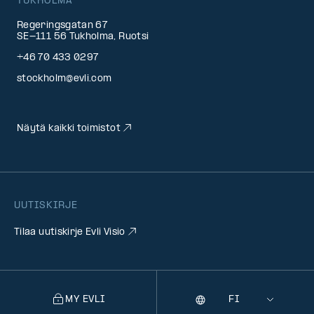
TUKHOLMA
Regeringsgatan 67
SE-111 56 Tukholma, Ruotsi
+46 70 433 0297
stockholm@evli.com
Näytä kaikki toimistot
UUTISKIRJE
Tilaa uutiskirje Evli Visio
MY EVLI
Kieli
Selecting