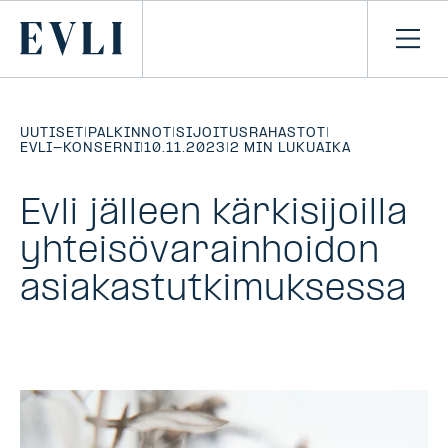
SIIRRY
SISÄLTÖÖN
Primary
Avaa
navi
UUTISET
|
PALKINNOT
|
SIJOITUSRAHASTOT
|
EVLI-KONSERNI
|
10.11.2023
|
2 MIN LUKUAIKA
Evli jälleen kärkisijoilla
yhteisövarainhoidon
asiakastutkimuksessa