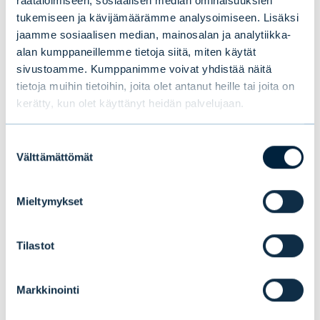
räätälöimiseen, sosiaalisen median ominaisuuksien
tukemiseen ja kävijämäärämme analysoimiseen. Lisäksi
Tämä saattaa myös
jaamme sosiaalisen median, mainosalan ja analytiikka-
kiinnostaa sinua
alan kumppaneillemme tietoja siitä, miten käytät
sivustoamme. Kumppanimme voivat yhdistää näitä
tietoja muihin tietoihin, joita olet antanut heille tai joita on
kerätty, kun olet käyttänyt heidän palvelujaan.
Suostumuksen
Välttämättömät
valinta
Mieltymykset
Tilastot
Markkinointi
Evlin puolivuosikatsaus 1–6/2026: