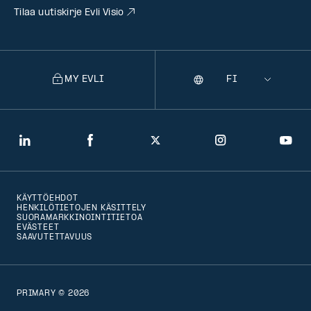
Tilaa uutiskirje Evli Visio
MY EVLI
Kieli
Selecting
a
language
will
LinkedIn
Facebook
Twitter
Instagram
You
navigate
to
KÄYTTÖEHDOT
that
HENKILÖTIETOJEN KÄSITTELY
SUORAMARKKINOINTITIETOA
version
EVÄSTEET
SAAVUTETTAVUUS
of
the
page
PRIMARY © 2026