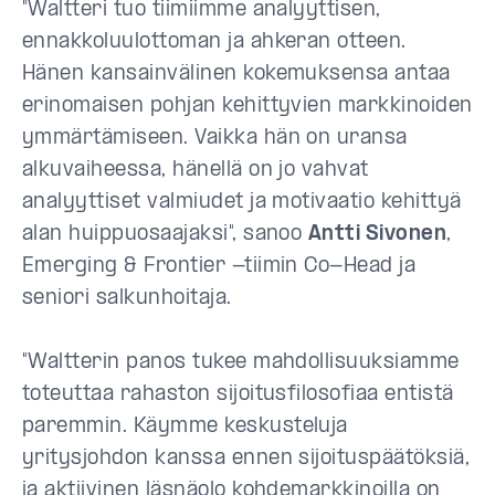
"Waltteri tuo tiimiimme analyyttisen,
ennakkoluulottoman ja ahkeran otteen.
Hänen kansainvälinen kokemuksensa antaa
erinomaisen pohjan kehittyvien markkinoiden
ymmärtämiseen. Vaikka hän on uransa
alkuvaiheessa, hänellä on jo vahvat
analyyttiset valmiudet ja motivaatio kehittyä
alan huippuosaajaksi", sanoo
Antti Sivonen
,
Emerging & Frontier -tiimin Co-Head ja
seniori salkunhoitaja.
"Waltterin panos tukee mahdollisuuksiamme
toteuttaa rahaston sijoitusfilosofiaa entistä
paremmin. Käymme keskusteluja
yritysjohdon kanssa ennen sijoituspäätöksiä,
ja aktiivinen läsnäolo kohdemarkkinoilla on