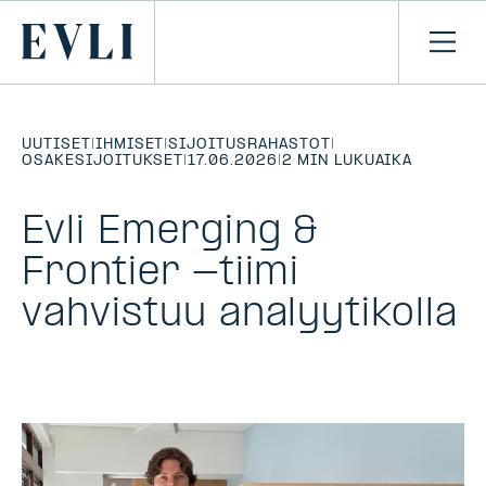
SIIRRY
SISÄLTÖÖN
Primary
Avaa
navi
UUTISET
|
IHMISET
|
SIJOITUSRAHASTOT
|
OSAKESIJOITUKSET
|
17.06.2026
|
2 MIN LUKUAIKA
Evli Emerging &
Frontier -tiimi
vahvistuu analyytikolla