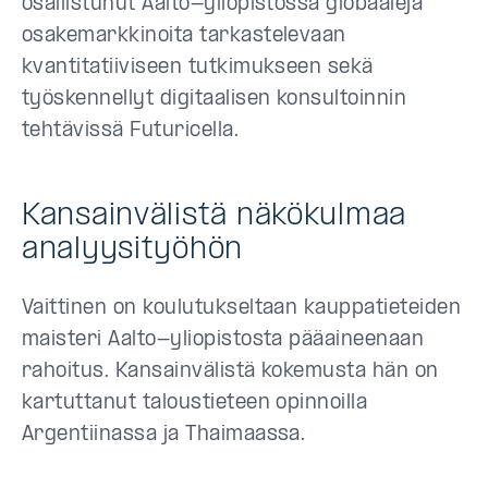
osallistunut Aalto-yliopistossa globaaleja
osakemarkkinoita tarkastelevaan
kvantitatiiviseen tutkimukseen sekä
työskennellyt digitaalisen konsultoinnin
tehtävissä Futuricella.
Kansainvälistä näkökulmaa
analyysityöhön
Vaittinen on koulutukseltaan kauppatieteiden
maisteri Aalto-yliopistosta pääaineenaan
rahoitus. Kansainvälistä kokemusta hän on
kartuttanut taloustieteen opinnoilla
Argentiinassa ja Thaimaassa.