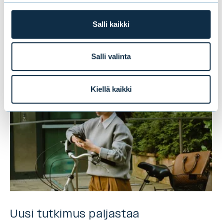
Vakaata kasvua ensimmäisellä
vuosipuoliskolla
Salli kaikki
UUTISET
|
EVLI-KONSERNI
|
14.07.2026
Salli valinta
Kiellä kaikki
Uusi tutkimus paljastaa