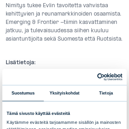
Nimitys tukee Evlin tavoitetta vahvistaa
kehittyvien ja reunamarkkinoiden osaamista.
Emerging & Frontier -tiimin kasvattaminen
jatkuu, ja tulevaisuudessa siihen kuuluu
asiantuntijoita sekä Suomesta että Ruotsista.
Lisätietoja:
Antti Sivonen, Co-Head ja seniori
salkunhoitaja, Emerging & Frontier, Evli-
Suostumus
Yksityiskohdat
Tietoja
Rahastoyhtiö Oy,
p. +358 40 757 9772,
antti.sivonen@evli.com
Tämä sivusto käyttää evästeitä
Käytämme evästeitä tarjoamamme sisällön ja mainosten