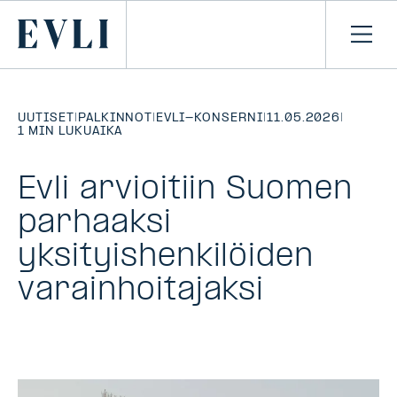
SIIRRY
SISÄLTÖÖN
Primary
Avaa
navi
UUTISET
|
PALKINNOT
|
EVLI-KONSERNI
|
11.05.2026
|
1 MIN LUKUAIKA
Evli arvioitiin Suomen
parhaaksi
yksityishenkilöiden
varainhoitajaksi