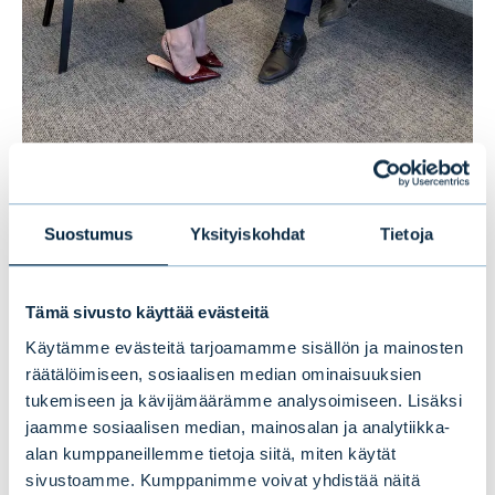
Suostumus
Yksityiskohdat
Tietoja
Lisätietoja:
Esa Pensala, johtaja, yksityisasiakkaat, Evli
Tämä sivusto käyttää evästeitä
Oyj
Käytämme evästeitä tarjoamamme sisällön ja mainosten
p. +358 9 4766 9786,
esa.pensala@evli.com
räätälöimiseen, sosiaalisen median ominaisuuksien
tukemiseen ja kävijämäärämme analysoimiseen. Lisäksi
jaamme sosiaalisen median, mainosalan ja analytiikka-
alan kumppaneillemme tietoja siitä, miten käytät
Lisätietoa tutkimuksesta:
https://www.sfr-
sivustoamme. Kumppanimme voivat yhdistää näitä
group.com/private-wealth-tutkimus