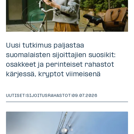
Uusi tutkimus paljastaa
suomalaisten sijoittajien suosikit:
osakkeet ja perinteiset rahastot
kärjessä, kryptot viimeisenä
UUTISET
|
SIJOITUSRAHASTOT
|
09.07.2026