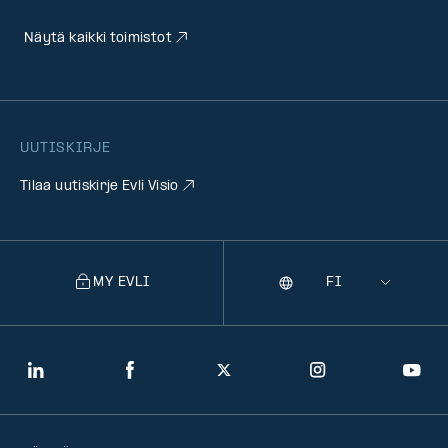
Näytä kaikki toimistot
UUTISKIRJE
Tilaa uutiskirje Evli Visio
MY EVLI
Kieli
Selecting
a
language
will
LinkedIn
Facebook
Twitter
Instagram
You
navigate
to