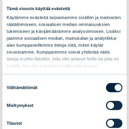
Rahastoyhtiön vuoden parhaaksi
Tämä sivusto käyttää evästeitä
rahastotaloksi
sekä Suomessa että
Käytämme evästeitä tarjoamamme sisällön ja mainosten
Ruotsissa.
Evli-Rahastoyhtiö palkittiin
räätälöimiseen, sosiaalisen median ominaisuuksien
toisena peräkkäisenä vuonna parhaaksi
tukemiseen ja kävijämäärämme analysoimiseen. Lisäksi
jaamme sosiaalisen median, mainosalan ja analytiikka-
pohjoismaiseksi rahastotaloksi Lipper Fund
alan kumppaneillemme tietoja siitä, miten käytät
Awards -vertailussa
kategoriassa pienet
sivustoamme. Kumppanimme voivat yhdistää näitä
rahastoyhtiöt. Lipper on yksi maailman
tietoja muihin tietoihin, joita olet antanut heille tai joita on
johtavia rahastoanalyysitaloja.
kerätty, kun olet käyttänyt heidän palvelujaan.
Suostumuksen
Lisätietoja:
Välttämättömät
valinta
Mona von Weissenberg, johtaja,
Mieltymykset
instituutiomyynti ja -asiakkaat, Evli Oyj, p.
+358 405 757 403,
Tilastot