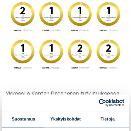
Ykkössija Kantar Prosperan tutkimuksessa
on jatkoa muille Evlin saamille tunnustuksille
vuonna 2024. Evli saavutti historiallisen
Suostumus
Yksityiskohdat
Tietoja
kaksoisvoiton, kun
rahastoihin keskittynyt
analyysitalo Morningstar valitsi Evli-