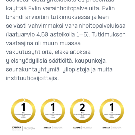
osallistuneista yhteisöistä 81 prosenttia
käyttää Evlin varainhoitopalveluita. Evlin
brändi arvioitiin tutkimuksessa jälleen
selvästi vahvimmaksi varainhoitopalveluissa
(laatuarvio 4,50 asteikolla 1–5). Tutkimuksen
vastaajina oli muun muassa
vakuutusyhtiöitä, eläkelaitoksia,
yleishyödyllisiä säätiöitä, kaupunkeja,
seurakuntayhtymiä, yliopistoja ja muita
instituutiosijoittajia.