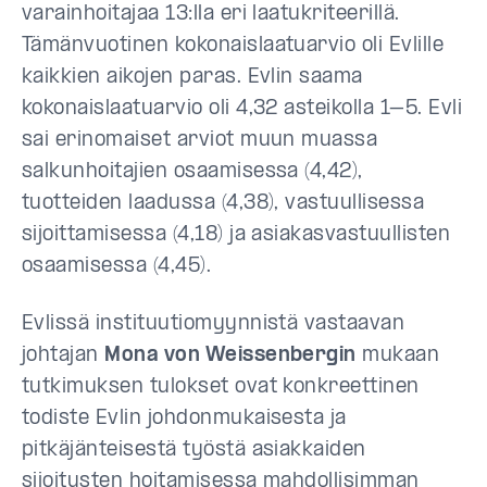
varainhoitajaa 13:lla eri laatukriteerillä.
Tämänvuotinen kokonaislaatuarvio oli Evlille
kaikkien aikojen paras. Evlin saama
kokonaislaatuarvio oli 4,32 asteikolla 1–5. Evli
sai erinomaiset arviot muun muassa
salkunhoitajien osaamisessa (4,42),
tuotteiden laadussa (4,38), vastuullisessa
sijoittamisessa (4,18) ja asiakasvastuullisten
osaamisessa (4,45).
Evlissä instituutiomyynnistä vastaavan
johtajan
Mona von Weissenbergin
mukaan
tutkimuksen tulokset ovat konkreettinen
todiste Evlin johdonmukaisesta ja
pitkäjänteisestä työstä asiakkaiden
sijoitusten hoitamisessa mahdollisimman