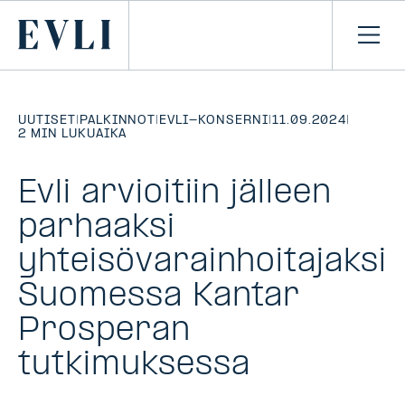
SIIRRY
SISÄLTÖÖN
Primary
Avaa
navi
UUTISET
|
PALKINNOT
|
EVLI-KONSERNI
|
11.09.2024
|
2 MIN LUKUAIKA
Evli arvioitiin jälleen
parhaaksi
yhteisövarainhoitajaksi
Suomessa Kantar
Prosperan
tutkimuksessa