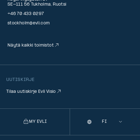
SE-111 56 Tukholma, Ruotsi
+46 70 433 0297
stockholm@evli.com
Näytä kaikki toimistot
UUTISKIRJE
Tilaa uutiskirje Evli Visio
MY EVLI
Kieli
Selecting
a