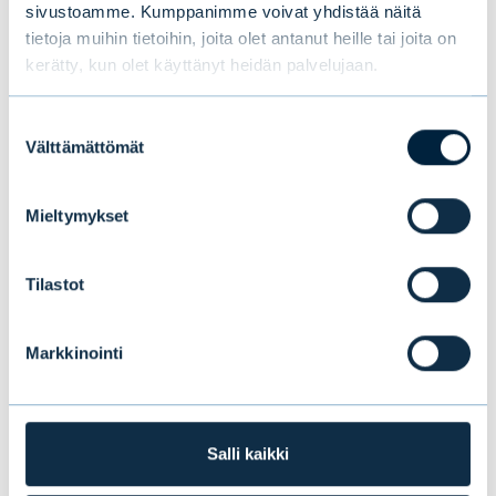
sivustoamme. Kumppanimme voivat yhdistää näitä
tietoja muihin tietoihin, joita olet antanut heille tai joita on
kerätty, kun olet käyttänyt heidän palvelujaan.
Suostumuksen
Välttämättömät
valinta
Mieltymykset
Evlin puolivuosikatsaus 1–6/2026:
Tilastot
Vakaata kasvua ensimmäisellä
vuosipuoliskolla
Markkinointi
UUTISET
|
EVLI-KONSERNI
|
14.07.2026
Salli kaikki