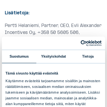
Lisätietoja:
Pertti Helaniemi, Partner, CEO, Evli Alexander
Incentives Oy, +358 50 5605 506,
pertti.helaniemi@eai.fi
Suostumus
Yksityiskohdat
Tietoja
Tämä sivusto käyttää evästeitä
Tämä saattaa myös
Käytämme evästeitä tarjoamamme sisällön ja mainosten
kiinnostaa sinua
räätälöimiseen, sosiaalisen median ominaisuuksien
tukemiseen ja kävijämäärämme analysoimiseen. Lisäksi
jaamme sosiaalisen median, mainosalan ja analytiikka-
alan kumppaneillemme tietoja siitä, miten käytät