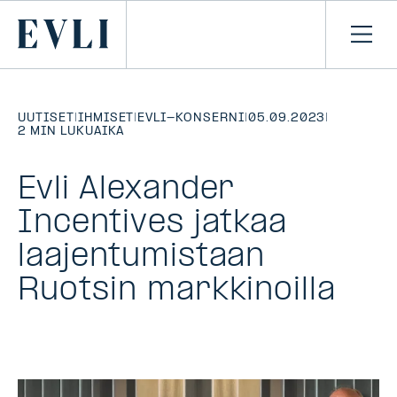
SIIRRY
SISÄLTÖÖN
Primary
Avaa
navi
UUTISET
|
IHMISET
|
EVLI-KONSERNI
|
05.09.2023
|
2 MIN LUKUAIKA
Evli Alexander
Incentives jatkaa
laajentumistaan
Ruotsin markkinoilla