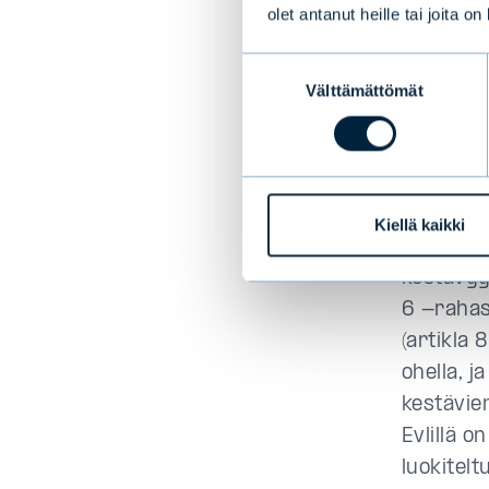
Evli
olet antanut heille tai joita o
koko
Suostumuksen
Välttämättömät
valinta
rint
luok
EU:n tie
Kiellä kaikki
SFDR) mu
kestävyy
6 -rahas
(artikla
ohella, j
kestävien
Evlillä 
luokitelt