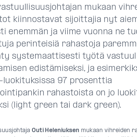
 vastuullisuusjohtajan mukaan vihr
ot kiinnostavat sijoittajia nyt ai
sti enemmän ja viime vuonna ne tuo
uja perinteisiä rahastoja paremmi
hty systemaattisesti työtä vastuul
tamisen edistämiseksi, ja esimerkik
luokituksissa 97 prosenttia
ointipankin rahastoista on jo luoki
ksi (light green tai dark green).
isuusjohtaja
Outi Heleniuksen
mukaan vihreiden r