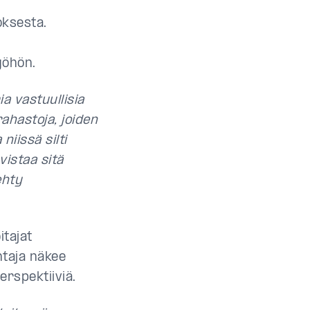
oksesta.
yöhön.
a vastuullisia
ahastoja, joiden
niissä silti
vistaa sitä
ehty
itajat
htaja näkee
perspektiiviä.