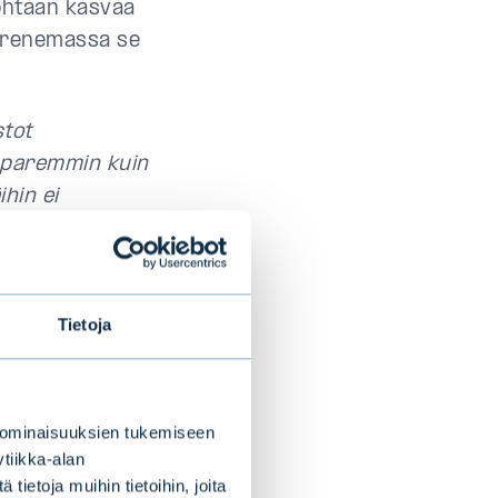
kohtaan kasvaa
murenemassa se
stot
t paremmin kuin
ihin ei
 uskottiin
ta on kääntynyt
aan sillä voivan
Tietoja
volyymi alkaa
iksi
 ominaisuuksien tukemiseen
tiikka-alan
ietoja muihin tietoihin, joita