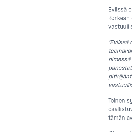
Evlissä o
Korkean 
vastuull
”Evlissä 
teemarah
nimessä e
panosteta
pitkäjän
vastuull
Toinen s
osallistu
tämän ava