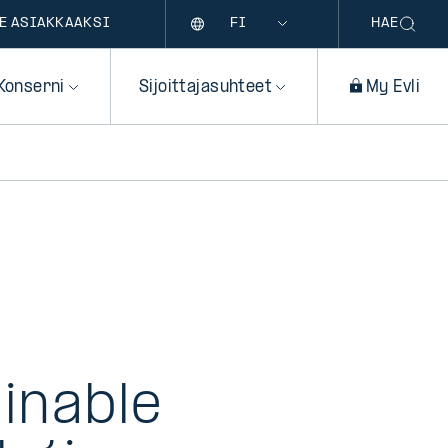
Kieli
E ASIAKKAAKSI
HAE
Konserni
Sijoittajasuhteet
My Evli
n
ainable