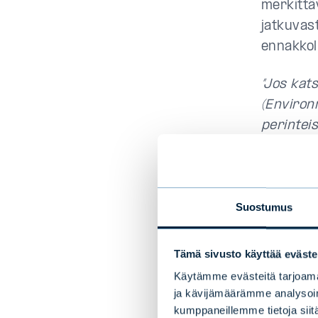
merkittä
jatkuvas
ennakkolu
”Jos kat
(Environ
perinteis
kannatta
olevan s
niin, ett
Suostumus
tienatak
indeksir
olla jo n
Tämä sivusto käyttää eväste
indeksisi
Käytämme evästeitä tarjoama
ja kävijämäärämme analysoim
kumppaneillemme tietoja siitä