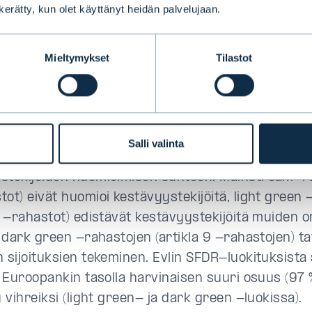
ssä vastuullisuutta kehit
n kerätty, kun olet käyttänyt heidän palvelujaan.
naisvaltaisesti laajalla
Mieltymykset
Tilastot
amalla. Mitä rahastojen 
itukset tarkoittavat?
donantoasetuksen (Sustainable Finance Disclosure 
Salli valinta
kaisesti rahastot on luokiteltava kolmeen luokka
stekijöiden huomioimisen suhteen. Mainstream-rah
tot) eivät huomioi kestävyystekijöitä, light green
 8 -rahastot) edistävät kestävyystekijöitä muiden 
a dark green -rahastojen (artikla 9 -rahastojen) t
 sijoituksien tekeminen. Evlin SFDR-luokituksista s
on Euroopankin tasolla harvinaisen suuri osuus (97 
u vihreiksi (light green- ja dark green -luokissa).