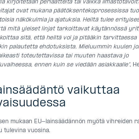
lä kirjoitetaan periaatteita tai vaikka ilmastotavoitt
itajat ovat mukana päätöksentekoprosessissa tu
oisia näkökulmia ja ajatuksia. Heiltä tulee erityis
ttä mitä yleiset linjat tarkoittavat käytännössä yri
oittaa sitä, että heiltä voi ja pitääkin tarvittaessa 
täkin palautetta ehdotuksista. Mieluummin kuulen j
aikeasti toteutettavissa tai muuten haastava jo
luvaiheessa, ennen kuin se viedään asiakkaalle”
, H
ainsäädäntö vaikuttaa
vaisuudessa
sen mukaan EU-lainsäädännön myötä vihreiden ra
u tulevina vuosina.