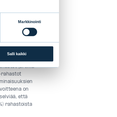
etään
Markkinointi
SFDR-
Regulation,
Salli kaikki
an
astot (artikla
 -rahastot
ominaisuuksien
avoitteena on
elviää, että
%) rahastoista