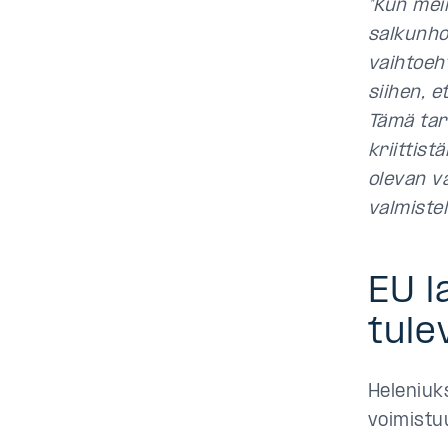
”Kun meil
salkunho
vaihtoeht
siihen, e
Tämä tark
kriittis
olevan v
valmiste
EU l
tule
Heleniuk
voimistu