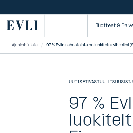
SIIRRY
SISÄLTÖÖN
Primary
Tuotteet & Palv
Ajankohtaista
97 % Evlin rahastoista on luokiteltu vihreiksi
UUTISET
|
VASTUULLISUUS
|
SI
97 % Evl
luokitel