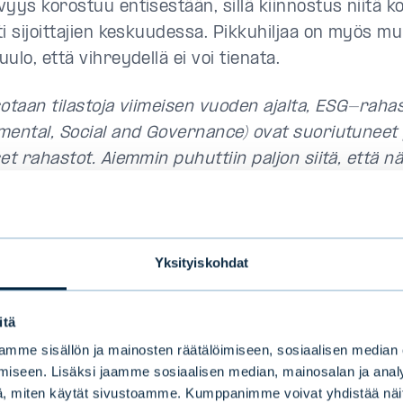
vyys korostuu entisestään, sillä kiinnostus niitä 
ti sijoittajien keskuudessa. Pikkuhiljaa on myös 
ulo, että vihreydellä ei voi tienata.
sotaan tilastoja viimeisen vuoden ajalta, ESG-raha
mental, Social and Governance) ovat suoriutunee
et rahastot. Aiemmin puhuttiin paljon siitä, että nä
isi sijoittaa, koska riskin huonomman tuoton osalta
uurempi kuin perinteisissä rahastoissa. Nyt suun
ä vastuullisesta sijoittamisesta puhuttaessa ajatell
Yksityiskohdat
in. Itse siirrymme mandaattisalkunhoidossa ETF-
ahastoissa yhä enemmän ESG-rahastoihin. Niiden 
iin suuri, että enää ei ole merkittävää eroa esimerk
itä
joittamisen kuluissa”
, Outi Helenius kertoo.
mme sisällön ja mainosten räätälöimiseen, sosiaalisen median
iseen. Lisäksi jaamme sosiaalisen median, mainosalan ja analy
, miten käytät sivustoamme. Kumppanimme voivat yhdistää näitä t