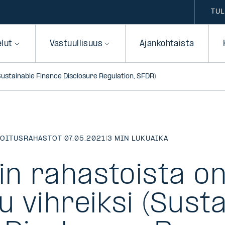
TUL
elut
Vastuullisuus
Ajankohtaista
 (Sustainable Finance Disclosure Regulation, SFDR)
JOITUSRAHASTOT
|
07.05.2021
|
3 MIN LUKUAIKA
in rahastoista o
tu vihreiksi (Sust