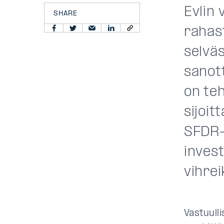
Evlin
SHARE
rahast
selvä
sanott
on te
sijoit
SFDR-
invest
vihrei
Vastuull