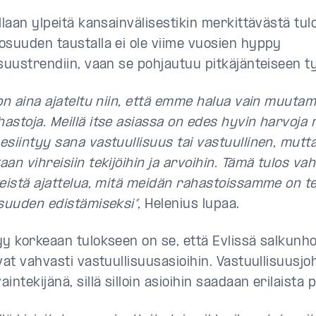
llaan ylpeitä kansainvälisestikin merkittävästä tul
osuuden taustalla ei ole viime vuosien hyppy
isuustrendiin, vaan se pohjautuu pitkäjänteiseen t
on aina ajateltu niin, että emme halua vain muutami
astoja. Meillä itse asiassa on edes hyvin harvoja r
siintyy sana vastuullisuus tai vastuullinen, mutta 
an vihreisiin tekijöihin ja arvoihin. Tämä tulos vah
teistä ajattelua, mitä meidän rahastoissamme on t
isuuden edistämiseksi”
, Helenius lupaa.
yy korkeaan tulokseen on se, että Evlissä salkunho
vat vahvasti vastuullisuusasioihin. Vastuullisuusjo
intekijänä, sillä silloin asioihin saadaan erilaista 