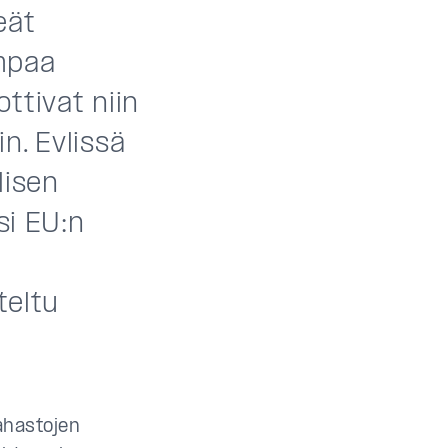
eät
empaa
ttivat niin
n. Evlissä
lisen
si EU:n
teltu
ahastojen